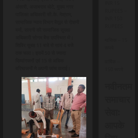
INR 15
अंसारी, अजाबराव धोटे, मुख्य नगर
RUPEES –
पालिका अधिकारी सी.के. मेश्राम,
INR 150
सामाजिक न्याय विभाग बैतूल से रोशनी
RUPEES
वर्मा, सारनी की सामाजिक सुरक्षा
अधिकारी सोनम बैस उपस्थित थे।
मासिक – 15
शिविर सुबह 11 बजे से सायं 4 बजे
रूपये
तक चला। इसमें 50 से ज्यादा
दिव्यांगजनों एवं 15 से अधिक
वार्षिक –
वरिष्ठजनों ने अपनी जांच कराई।
150 रूपये
नवीनतम
समाचार
सेवा:
आपके
लिए,