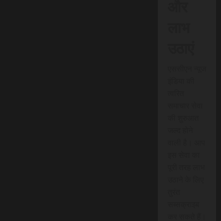
और
लाभ
उठाएं
एससीएन न्यूज
इंडिया की
त्वरित
समाचार सेवा
की शुरुआत
जल्द होने
वाली है। आप
इस सेवा का
पूरी तरह लाभ
उठाने के लिए
तुरंत
सब्सक्राइब
कर सकते हैं।