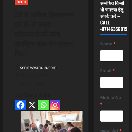
Betul
सम्बंधित किसी
भी समस्या हेतु
50 से अधिक दिव्यांगजन
संपर्क करें –
एवं 15 से ज्यादा
CALL
-07146356015
वरिष्ठजनों की जांच,
क्रत्रिम हाथ-पैर प्रदान
Name
*
किए
scnnewsindia.com
Email
*
May 22, 2026
1 minute read
Scn News India
Mobile No
*
समस्या लिखे
*