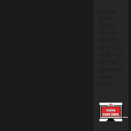
हमारे साथ
जुड़ें और
डिजिटल
मीडिया की
नई दिशाओं
को अपनाएं।
एससीएन न्यूज
इंडिया, जहां
हर सूचनात्मक
पल आपके
साथ है!
।