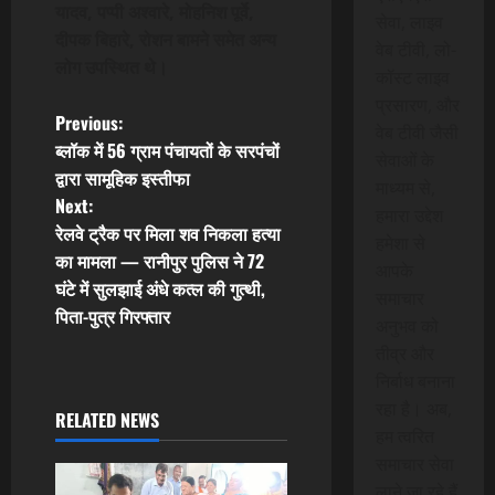
यादव, पप्पी अश्वारे, मोहनिश पूर्वे,
सेवा, लाइव
दीपक बिहारे, रोशन बामने समेत अन्य
वेब टीवी, लो-
लोग उपस्थित थे।
कॉस्ट लाइव
प्रसारण, और
P
Previous:
वेब टीवी जैसी
ब्लॉक में 56 ग्राम पंचायतों के सरपंचों
सेवाओं के
o
द्वारा सामूहिक इस्तीफा
माध्यम से,
Next:
s
हमारा उद्देश
रेलवे ट्रैक पर मिला शव निकला हत्या
हमेशा से
t
का मामला — रानीपुर पुलिस ने 72
आपके
घंटे में सुलझाई अंधे कत्ल की गुत्थी,
समाचार
n
पिता-पुत्र गिरफ्तार
अनुभव को
a
तीव्र और
निर्बाध बनाना
v
रहा है। अब,
RELATED NEWS
हम त्वरित
i
समाचार सेवा
लाने जा रहे हैं