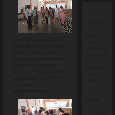
.
*कृपया ध्यान
दे यह पेड
मेम्बरशिप
सारनी। भारत सरकार की एडिप एवं
न्यूज डिजिटल
वयोश्री योजना के तहत नगर पालिका
मीडिया चैनल
परिषद सारनी के सहयोग से शुक्रवार
है। मेम्बरशिप
को मंगल भवन सारनी में दिव्यांगों और
प्लान पर जा
वरिष्ठजनों को सहायक उपकरण
कर सेलेक्ट
प्रदान करने के लिए चिन्हांकन शिविर
ऑप्शन को
का आयोजन किया गया। शिविर में 50
क्लिक करे
से अधिक दिव्यांगों और 15 से ज्यादा
और मासिक
बुजुर्गों का पंजीयन किया गया।
केवल 15
रूपये या
वार्षिक 150
रूपये भुगतान