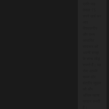
प्रति माह
केवल 15
रुपये खर्च कर
आप
विश्वसनीय
और तथ्य
आधारित
समाचार को
अपनी समझ
के साथ जोड़
सकते हैं। यह
सेवा आपके
समय और
क्षेत्रीय जुड़ाव
को और
अधिक महत्व
प्रदान करती
है।