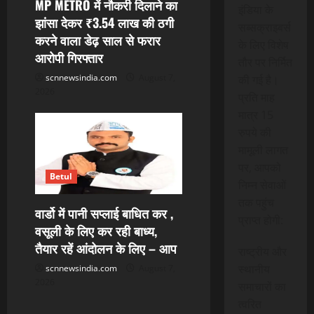
MP METRO में नौकरी दिलाने का
इंडिया के
झांसा देकर ₹3.54 लाख की ठगी
सब्सक्राइबर्स
करने वाला डेढ़ साल से फरार
के लिए विशेष
आरोपी गिरफ्तार
तौर पर निर्मित
scnnewsindia.com
August 7,
की गई है।
2026
प्रति माह
मात्र 15
रुपये की
मामूली लागत
पर, आपको
Betul
निम्न सेवाओं
तक पहुंच
वार्डो में पानी सप्लाई बाधित कर ,
प्राप्त होगी:
वसूली के लिए कर रही बाध्य,
तैयार रहें आंदोलन के लिए – आप
राष्ट्रीय और
स्थानीय
scnnewsindia.com
August 7,
2026
समाचारों का
त्वरित