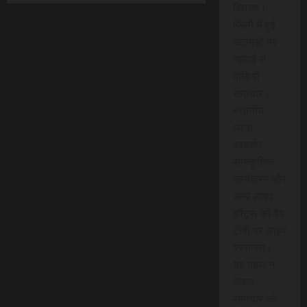
वितरण।
जिलों में हुई
घटनाओं पर
गहराई से
वीडियो
समाचार।
स्थानीय
धरना-
प्रदर्शन,
सांस्कृतिक
कार्यक्रम और
अन्य लाइव
इवेंट्स को वेब
टीवी पर लाइव
प्रसारण।
यह पहल न
केवल
समाचार को