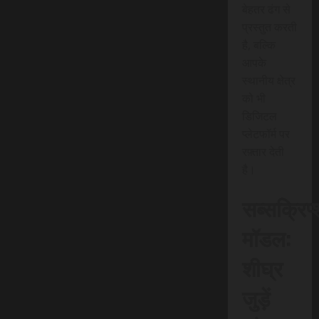
बेहतर ढंग से
प्रस्तुत करती
है, बल्कि
आपके
स्थानीय क्षेत्र
को भी
डिजिटल
प्लेटफॉर्म पर
रफ़्तार देती
है।
सब्सक्रिप
मॉडल:
शीघ्र
जुड़ें