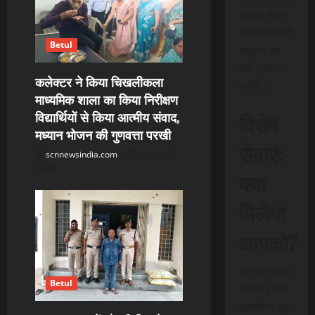
g
जो इस क्षेत्र
a
में क्रांतिकारी
Betul
बदलाव का
t
मार्ग प्रदान
कलेक्टर ने किया चिखलीकला
i
करेगी।
माध्यमिक शाला का किया निरीक्षण
o
विशेष
विद्यार्थियों से किया आत्मीय संवाद,
मध्यान भोजन की गुणवत्ता परखी
n
सेवाएं:
scnnewsindia.com
August 8,
2026
क्या
मिलेगा
आपको?
यह नई त्वरित
Betul
समाचार सेवा
एससीएन न्यूज