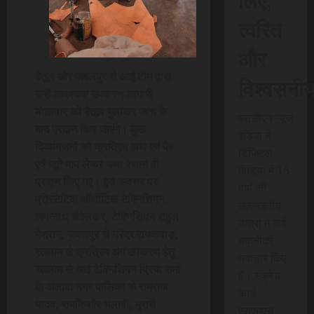
त्वरित
और
बैतूल और जबलपुर से आई टीम द्वारा
विश्वसनी
उन्हें आवश्यक उपकरण आगामी
मंगलवार को बैतूल बुलाकर जांच के
एससीएन न्यूज
बाद प्रदान किए जाएंगे। कुछ
इंडिया ने
दिव्यांगजनों को क्रत्रिम हाथ एवं पैर
डिजिटल
एवं जूते माप लेकर यथा स्थान ही
मीडिया में 15
प्रदान किए गए। इस अवसर पर
वर्षों की
प्रोस्टेटिक ऑर्थीटिक टेक्निशियन
उल्लेखनीय
जगन्नाथ चंदेलकर, टेक्निशियन राहुल
यात्रा में कई
मेश्राम, जबलपुर से नरेंद्र रायकवाड़,
तकनीकी
रतलाम से क्रत्रिम अंग उपकरण हेतु
नवाचार किए
रतलाम से आई टेक्निशियन प्रिया शर्मा
हैं। स्क्रेच
के अलावा नगर पालिका से रामराज
कार्ड
यादव, रामकिशोर भलावी, मुरारी
एसएमएस