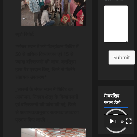
ब्यूरो रिपोर्ट
*मंगल भवन में लगे चिन्हांकन शिविर में
50 से अधिक दिव्यांगजन एवं 15 से
Submit
ज्यादा वरिष्ठजनों की जांच, क्रत्रिम
हाथ-पैर प्रदान किए, जिले से मिलेंगे
सहायक उपकरण*
_सारनी के मंगल भवन में शिविर का
मेम्बरशिप
आयोजन, निकाय क्षेत्र के दिव्यांगजनों
प्लान डेमो
एवं वरिष्ठजनों की जांच की गई, जिले
से आवश्यकतानुसार सहायक उपकरण
Video
प्रदान किए जाएंगे।_
00:00
04:54
Player