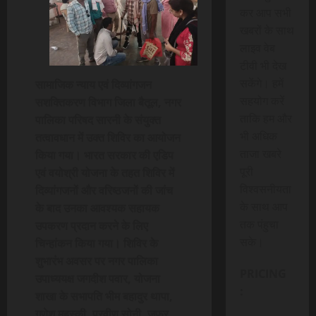
कर आप सभी
खबरों के साथ
लाइव वेब
टीवी भी देख
सकेंगे। हमें
सामाजिक न्याय एवं दिव्यांगजन
सहयोग करें
सशक्तिकरण विभाग जिला बैतूल, नगर
ताकि हम और
पालिका परिषद सारनी के संयुक्त
भी अधिक
तत्वावधान में उक्त शिविर का आयोजन
ताजा खबरे
किया गया। भारत सरकार की एडिप
पूरी
एवं वयोश्री योजना के तहत शिविर में
विश्वसनीयता
दिव्यांगजनों और वरिष्ठजनों की जांच
के साथ आप
के बाद उनका आवश्यक सहायक
तक पंहुचा
उपकरण प्रदान करने के लिए
सके।
चिन्हांकन किया गया। शिविर के
शुभारंभ अवसर पर नगर पालिका
PRICING
उपाध्ययक्ष जगदीश पवार, योजना
:
शाखा के सभापति भीम बहादुर थापा,
गणेश महस्की, प्रवीण सोनी, जफर