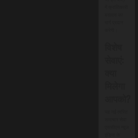
में क्रांतिकारी
बदलाव का
मार्ग प्रदान
करेगी।
विशेष
सेवाएं:
क्या
मिलेगा
आपको?
यह नई त्वरित
समाचार सेवा
एससीएन न्यूज
इंडिया के