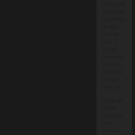
सब्सक्राइबर्स
के लिए विशेष
तौर पर निर्मित
की गई है।
प्रति माह
मात्र 15
रुपये की
मामूली लागत
पर, आपको
निम्न सेवाओं
तक पहुंच
प्राप्त होगी:
राष्ट्रीय और
स्थानीय
समाचारों का
त्वरित
वितरण।