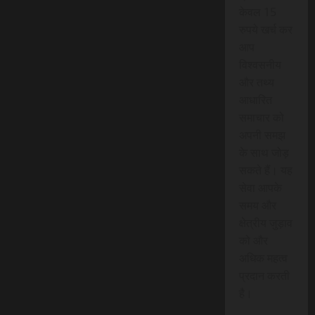
केवल 15
रुपये खर्च कर
आप
विश्वसनीय
और तथ्य
आधारित
समाचार को
अपनी समझ
के साथ जोड़
सकते हैं। यह
सेवा आपके
समय और
क्षेत्रीय जुड़ाव
को और
अधिक महत्व
प्रदान करती
है।