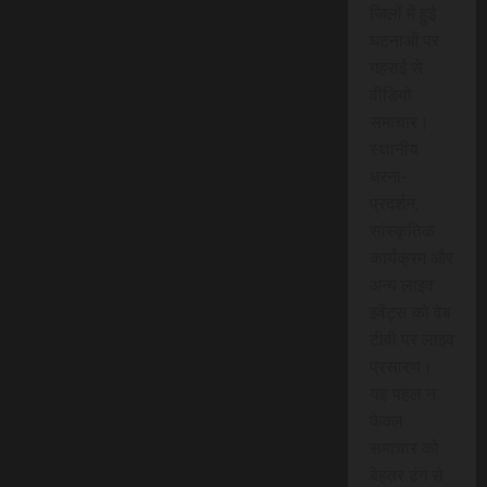
जिलों में हुई
घटनाओं पर
गहराई से
वीडियो
समाचार।
स्थानीय
धरना-
प्रदर्शन,
सांस्कृतिक
कार्यक्रम और
अन्य लाइव
इवेंट्स को वेब
टीवी पर लाइव
प्रसारण।
यह पहल न
केवल
समाचार को
बेहतर ढंग से