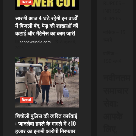
g
Betul
RUPEES –
a
INR 150
सारणी आज 4 घंटे रहेगी इन वार्डों
RUPEES
t
में बिजली बंद, पेड़ की शाखाओं की
मासिक – 15
कटाई और मेंटेनेंस का काम जारी
i
रूपये
scnnewsindia.com
August 6,
o
2026
वार्षिक –
n
150 रूपये
नवीनतम
समाचार
सेवा:
Betul
आपके
चिचोली पुलिस की त्वरित कार्रवाई
: जानलेवा हमले के मामले में ₹10
लिए,
हजार का इनामी आरोपी गिरफ्तार