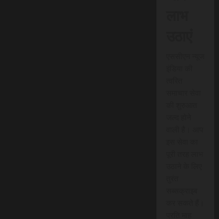
लाभ
उठाएं
एससीएन न्यूज
इंडिया की
त्वरित
समाचार सेवा
की शुरुआत
जल्द होने
वाली है। आप
इस सेवा का
पूरी तरह लाभ
उठाने के लिए
तुरंत
सब्सक्राइब
कर सकते हैं।
प्रति माह