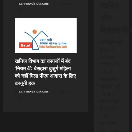
त्वरित
scnnewsindia.com
August 5,
2026
और
विश्वसनी
एससीएन न्यूज
Betul
इंडिया ने
डिजिटल
खनिज विभाग का कागजों में बंद
मीडिया में 15
‘नियम 4’: बेसहारा बुजुर्ग महिला
वर्षों की
को नहीं मिला पीएम आवास के लिए
उल्लेखनीय
कानूनी हक
यात्रा में कई
scnnewsindia.com
August 5,
तकनीकी
2026
नवाचार किए
हैं। स्क्रेच
कार्ड
एसएमएस
सेवा, लाइव