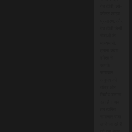
वेब टीवी, लो-
कॉस्ट लाइव
प्रसारण, और
वेब टीवी जैसी
सेवाओं के
माध्यम से,
हमारा उद्देश
हमेशा से
आपके
समाचार
अनुभव को
तीव्र और
निर्बाध बनाना
रहा है। अब,
हम त्वरित
समाचार सेवा
लाने जा रहे हैं
जो इस क्षेत्र