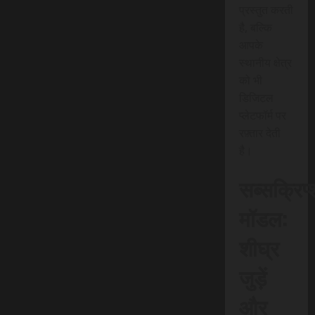
प्रस्तुत करती
है, बल्कि
आपके
स्थानीय क्षेत्र
को भी
डिजिटल
प्लेटफॉर्म पर
रफ़्तार देती
है।
सब्सक्रिप
मॉडल:
शीघ्र
जुड़ें
और