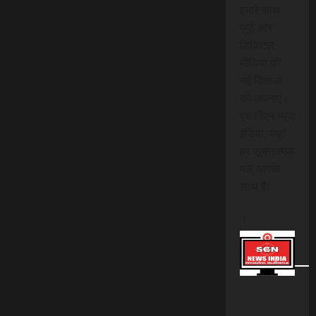
हमारे साथ
जुड़ें और
डिजिटल
मीडिया की
नई दिशाओं
को अपनाएं।
एससीएन न्यूज
इंडिया, जहां
हर सूचनात्मक
पल आपके
साथ है!
।