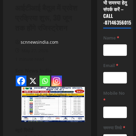
भी समस्या हेतु
आईटीआई बैतूल में प्रवेश
संपर्क करें –
प्रक्रिया शुरू, 30 जून
CALL
-07146356015
तक होंगे रजिस्ट्रेशन
Name
*
scnnewsindia.com
May 27, 2026
1 minute read
Email
*
Scn News India
Mobile No
*
समस्या लिखे
*
ब्यूरो रिपोर्ट