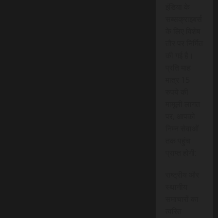
इंडिया के
सब्सक्राइबर्स
के लिए विशेष
तौर पर निर्मित
की गई है।
प्रति माह
मात्र 15
रुपये की
मामूली लागत
पर, आपको
निम्न सेवाओं
तक पहुंच
प्राप्त होगी:
राष्ट्रीय और
स्थानीय
समाचारों का
त्वरित