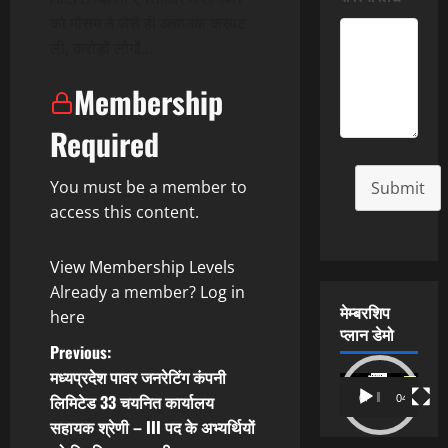
को मौसम ने जैसे ही अचानक करवट
ली, करोड़ों लोगों…
Membership
Required
You must be a member to
Submit
access this content.
View Membership Levels
Already a member?
Log in
मेम्बरशिप
here
प्लान डेमो
P
Previous:
मध्यप्रदेश पावर जनरेटिंग कंपनी
Video
o
लिमिटेड 33 चयनित कार्यालय
00:00
04:54
Player
सहायक श्रेणी – III पद के अभ्यर्थियों
s