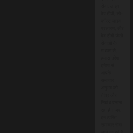
सेवा, लाइव
वेब टीवी, लो-
कॉस्ट लाइव
प्रसारण, और
वेब टीवी जैसी
सेवाओं के
माध्यम से,
हमारा उद्देश
हमेशा से
आपके
समाचार
अनुभव को
तीव्र और
निर्बाध बनाना
रहा है। अब,
हम त्वरित
समाचार सेवा
लाने जा रहे हैं