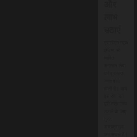
और
लाभ
उठाएं
एससीएन न्यूज
इंडिया की
त्वरित
समाचार सेवा
की शुरुआत
जल्द होने
वाली है। आप
इस सेवा का
पूरी तरह लाभ
उठाने के लिए
तुरंत
सब्सक्राइब
कर सकते हैं।