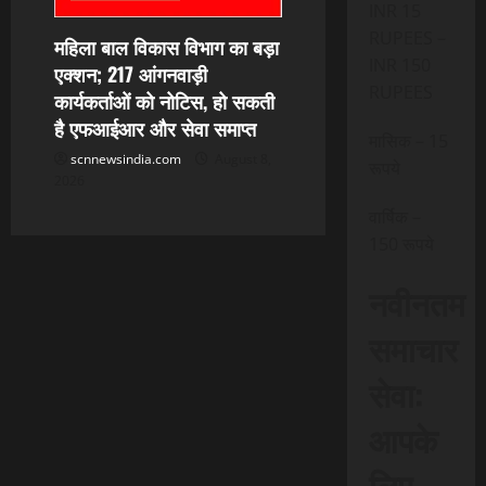
INR 15
RUPEES –
महिला बाल विकास विभाग का बड़ा
INR 150
एक्शन; 217 आंगनवाड़ी
RUPEES
कार्यकर्ताओं को नोटिस, हो सकती
है एफआईआर और सेवा समाप्त
मासिक – 15
scnnewsindia.com
August 8,
रूपये
2026
वार्षिक –
150 रूपये
नवीनतम
समाचार
सेवा:
आपके
लिए,