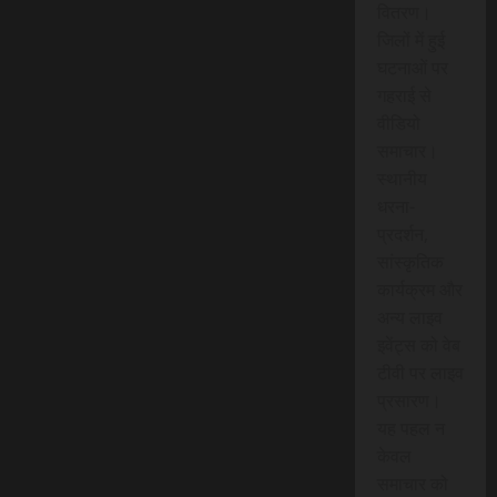
वितरण।
जिलों में हुई
घटनाओं पर
गहराई से
वीडियो
समाचार।
स्थानीय
धरना-
प्रदर्शन,
सांस्कृतिक
कार्यक्रम और
अन्य लाइव
इवेंट्स को वेब
टीवी पर लाइव
प्रसारण।
यह पहल न
केवल
समाचार को