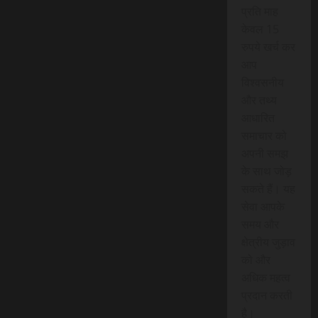
प्रति माह
केवल 15
रुपये खर्च कर
आप
विश्वसनीय
और तथ्य
आधारित
समाचार को
अपनी समझ
के साथ जोड़
सकते हैं। यह
सेवा आपके
समय और
क्षेत्रीय जुड़ाव
को और
अधिक महत्व
प्रदान करती
है।