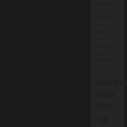
बेहतर ढंग से
प्रस्तुत करती
है, बल्कि
आपके
स्थानीय क्षेत्र
को भी
डिजिटल
प्लेटफॉर्म पर
रफ़्तार देती
है।
सब्सक्रिप
मॉडल:
शीघ्र
जुड़ें