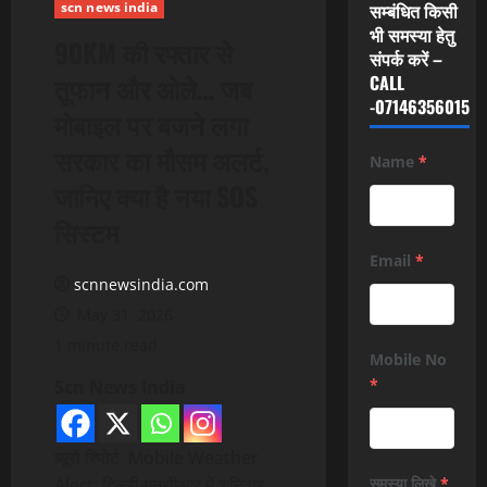
scn news india
सम्बंधित किसी
भी समस्या हेतु
90KM की रफ्तार से
संपर्क करें –
तूफान और ओले… जब
CALL
-07146356015
मोबाइल पर बजने लगा
सरकार का मौसम अलर्ट,
Name
*
जानिए क्या है नया SOS
सिस्टम
Email
*
scnnewsindia.com
May 31, 2026
1 minute read
Mobile No
*
Scn News India
ब्यूरो रिपोर्ट Mobile Weather
Alert: दिल्ली-एनसीआर में शनिवार
समस्या लिखे
*