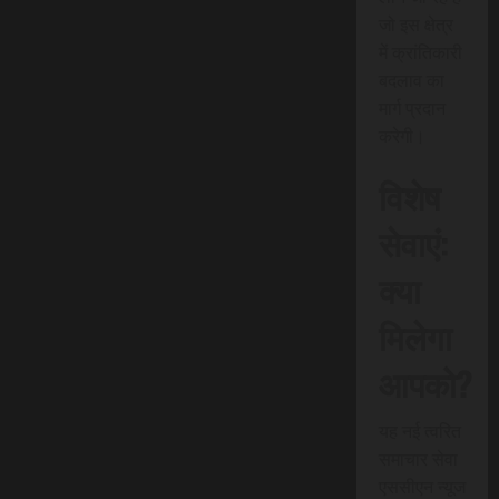
जो इस क्षेत्र
में क्रांतिकारी
बदलाव का
मार्ग प्रदान
करेगी।
विशेष
सेवाएं:
क्या
मिलेगा
आपको?
यह नई त्वरित
समाचार सेवा
एससीएन न्यूज