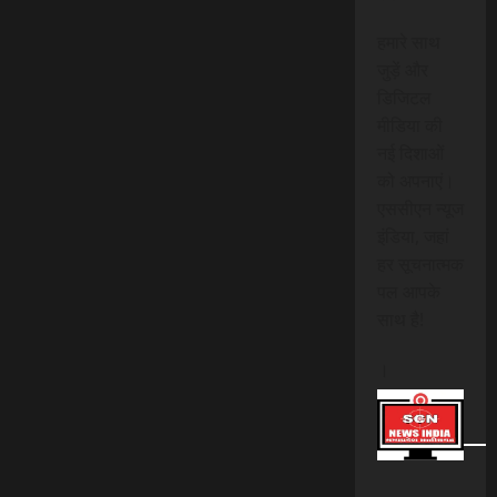
हमारे साथ
जुड़ें और
डिजिटल
मीडिया की
नई दिशाओं
को अपनाएं।
एससीएन न्यूज
इंडिया, जहां
हर सूचनात्मक
पल आपके
साथ है!
।