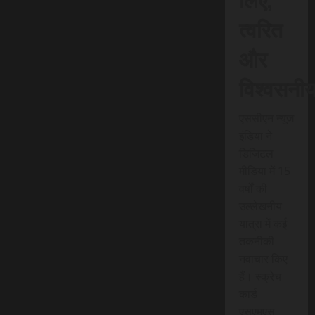
त्वरित
और
विश्वसनी
एससीएन न्यूज
इंडिया ने
डिजिटल
मीडिया में 15
वर्षों की
उल्लेखनीय
यात्रा में कई
तकनीकी
नवाचार किए
हैं। स्क्रेच
कार्ड
एसएमएस