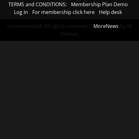
TERMS and CONDITIONS:
Membership Plan Demo
Log In
For membership click here
Help desk
Scnnewsindia© All rights reserved.
|
MoreNews
by AF
themes.