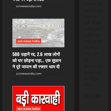
n
कर आप सभी
scnnewsindia.com
August 9,
खबरों के साथ
2026
लाइव वेब
टीवी भी देख
सकेंगे। हमें
सहयोग करें
ताकि हम और
scn news india
भी अधिक
500 उड़ानें रद्द, 2.6 लाख लोगों
ताजा खबरे
को घर छोड़ना पड़ा… एक तूफान
पूरी
ने पूरे जापान की रफ्तार थाम दी
विश्वसनीयता
के साथ आप
scnnewsindia.com
August 9,
तक पंहुचा
2026
सके।
PRICING
:
scn news india