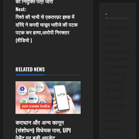
को नियुक्ति पत्र जारी
t
Next:
.
रिश्ते की भाभी से एकतरफ़ा इश्क में
n
दरिंदे ने करदी मासूम भतीजे की पटक
*कृपया ध्यान
पटक कर हत्या,आरोपी गिरफ्तार
a
दे यह पेड
(वीडियो )
मेम्बरशिप
v
न्यूज डिजिटल
मीडिया चैनल
i
है। मेम्बरशिप
RELATED NEWS
g
प्लान पर जा
कर सेलेक्ट
a
ऑप्शन को
क्लिक करे
t
और मासिक
scn news india
i
केवल 15
रूपये या
कराधान और अन्य कानून
o
वार्षिक 150
(संशोधन) विधेयक पास, UPI
रूपये भुगतान
पेमेंट पर बड़ी अपडेट