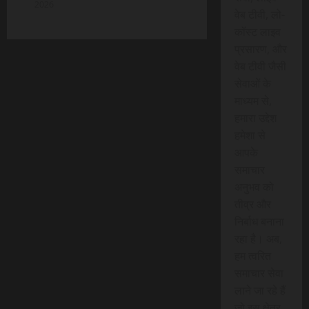
2026
वेब टीवी, लो-
कॉस्ट लाइव
प्रसारण, और
वेब टीवी जैसी
सेवाओं के
माध्यम से,
हमारा उद्देश
हमेशा से
आपके
समाचार
अनुभव को
तीव्र और
निर्बाध बनाना
रहा है। अब,
हम त्वरित
समाचार सेवा
लाने जा रहे हैं
जो इस क्षेत्र