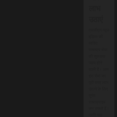
लाभ
उठाएं
एससीएन न्यूज
इंडिया की
त्वरित
समाचार सेवा
की शुरुआत
जल्द होने
वाली है। आप
इस सेवा का
पूरी तरह लाभ
उठाने के लिए
तुरंत
सब्सक्राइब
कर सकते हैं।
प्रति माह