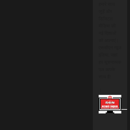
हमारे साथ
जुड़ें और
डिजिटल
मीडिया की
नई दिशाओं
को अपनाएं।
एससीएन न्यूज
इंडिया, जहां
हर सूचनात्मक
पल आपके
साथ है!
।