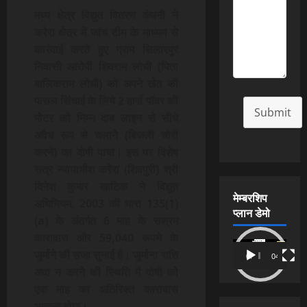
मध्‍य क्षेत्र विद्युत वितरण कंपनी ने
करेरा क्षेत्र में जांच टीम के माध्‍यम से
कार्रवाई करते हुए ग्राम सिलारपुर
निवासी आरोपी शिवराम लोधी (पिता
बालिकराम लोधी) को अपने खेत की
फसल सिंचाई के लिये 2 हार्स पॉवर की
Submit
मोटर को निम्न दाब लाइन से सीधे
अवैध रूप से चलाने (बिजली चोरी
करने) का दोषी पाया। इस पर विशेष
सत्र न्यायाधीश करेरा (शिवपुरी) श्री
दिनेश कुमार खाटिक ने विद्युत
मेम्बरशिप
अधिनियम, 2003 की धारा 135(1)
प्लान डेमो
(a) के अंतर्गत 6 माह के सश्रम
कारावास और 59,040 रूपये के
Video
जुर्माने की सजा सुनाई है। जुर्माना राशि
00:00
04:54
Player
अदा न करने की स्थिति में दोषी को
एक माह का अतिरिक्त कारावास
भुगतना होगा।