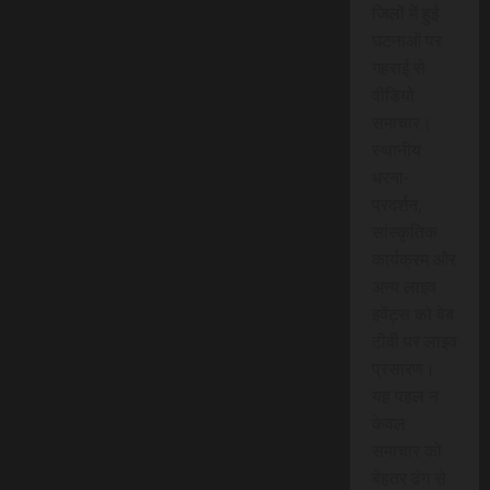
जिलों में हुई
घटनाओं पर
गहराई से
वीडियो
समाचार।
स्थानीय
धरना-
प्रदर्शन,
सांस्कृतिक
कार्यक्रम और
अन्य लाइव
इवेंट्स को वेब
टीवी पर लाइव
प्रसारण।
यह पहल न
केवल
समाचार को
बेहतर ढंग से