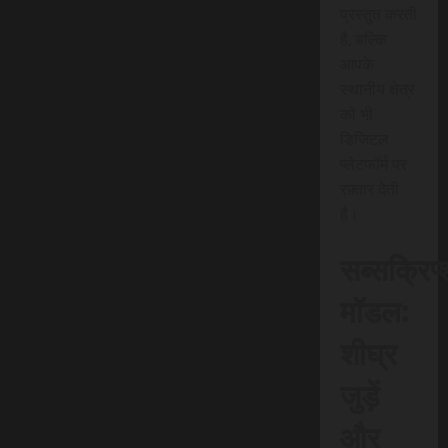
प्रस्तुत करती
है, बल्कि
आपके
स्थानीय क्षेत्र
को भी
डिजिटल
प्लेटफॉर्म पर
रफ़्तार देती
है।
सब्सक्रिप
मॉडल:
शीघ्र
जुड़ें
और