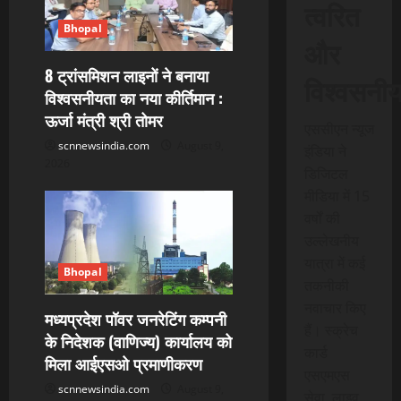
त्वरित
Bhopal
और
8 ट्रांसमिशन लाइनों ने बनाया
विश्वसनी
विश्वसनीयता का नया कीर्तिमान :
ऊर्जा मंत्री श्री तोमर
एससीएन न्यूज
scnnewsindia.com
August 9,
इंडिया ने
2026
डिजिटल
मीडिया में 15
वर्षों की
उल्लेखनीय
यात्रा में कई
Bhopal
तकनीकी
नवाचार किए
मध्यप्रदेश पॉवर जनरेटिंग कम्पनी
हैं। स्क्रेच
के निदेशक (वाणिज्य) कार्यालय को
कार्ड
मिला आईएसओ प्रमाणीकरण
एसएमएस
scnnewsindia.com
August 9,
सेवा, लाइव