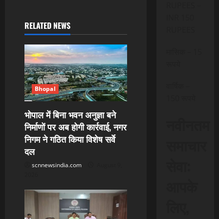
RUPEES –
a
INR 150
RELATED NEWS
v
RUPEES
i
मासिक – 15
रूपये
g
वार्षिक –
a
Bhopal
150 रूपये
t
भोपाल में बिना भवन अनुज्ञा बने
नवीनतम
निर्माणों पर अब होगी कार्रवाई, नगर
i
निगम ने गठित किया विशेष सर्वे
समाचार
दल
o
सेवा:
scnnewsindia.com
August 9,
n
2026
आपके
लिए,