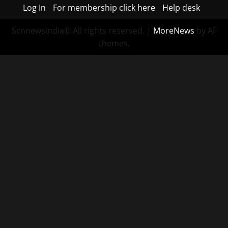
Log In
For membership click here
Help desk
Scnnewsindia© All rights reserved.
|
MoreNews
by AF
themes.