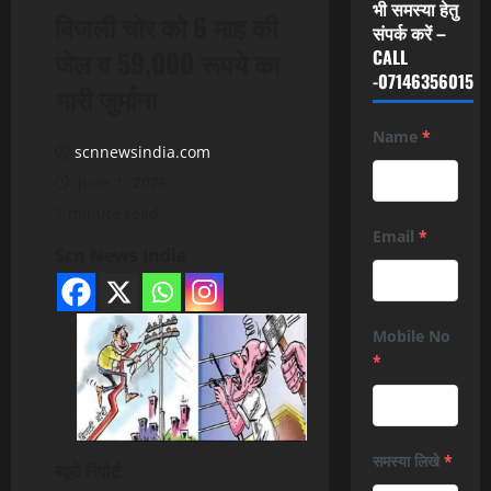
भी समस्या हेतु
बिजली चोर को 6 माह की
संपर्क करें –
जेल व 59,000 रूपये का
CALL
-07146356015
भारी जुर्माना
Name
*
scnnewsindia.com
June 1, 2026
1 minute read
Email
*
Scn News India
Mobile No
*
समस्या लिखे
*
ब्यूरो रिपोर्ट