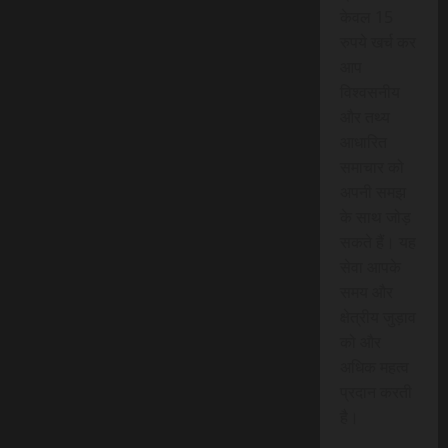
केवल 15
रुपये खर्च कर
आप
विश्वसनीय
और तथ्य
आधारित
समाचार को
अपनी समझ
के साथ जोड़
सकते हैं। यह
सेवा आपके
समय और
क्षेत्रीय जुड़ाव
को और
अधिक महत्व
प्रदान करती
है।