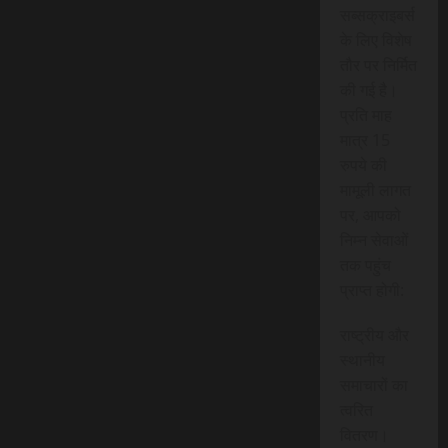
सब्सक्राइबर्स
के लिए विशेष
तौर पर निर्मित
की गई है।
प्रति माह
मात्र 15
रुपये की
मामूली लागत
पर, आपको
निम्न सेवाओं
तक पहुंच
प्राप्त होगी:
राष्ट्रीय और
स्थानीय
समाचारों का
त्वरित
वितरण।