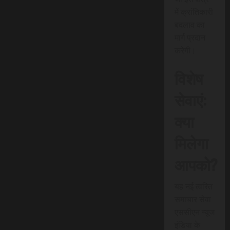
में क्रांतिकारी
बदलाव का
मार्ग प्रदान
करेगी।
विशेष
सेवाएं:
क्या
मिलेगा
आपको?
यह नई त्वरित
समाचार सेवा
एससीएन न्यूज
इंडिया के