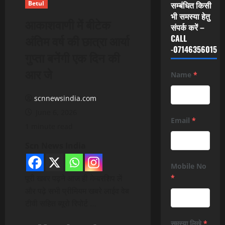
Betul
सम्बंधित किसी
भी समस्या हेतु
आकाशवाणी में बीटेक
संपर्क करें –
अंतिम वर्ष की छात्रा आर्या
CALL
-07146356015
गुप्ता बनेंगी एक दिन की
आर जे
Name
*
scnnewsindia.com
June 6, 2026
Email
*
1 minute read
Scn News India
Mobile No
पूरी खबर पढ़ने आज ही मेम्बरशिप लें
*
और पढ़े सभी प्रीमियम खबरे लाईव वेब
टीवी सहित ब्यूरो रिपोर्ट …
समस्या लिखे
*