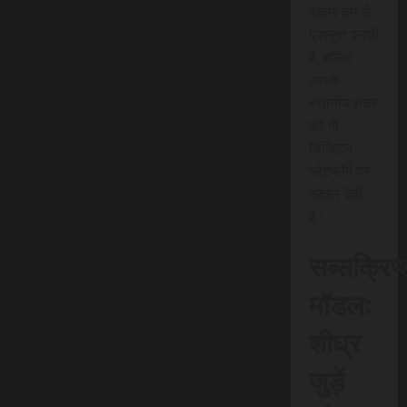
बेहतर ढंग से
प्रस्तुत करती
है, बल्कि
आपके
स्थानीय क्षेत्र
को भी
डिजिटल
प्लेटफॉर्म पर
रफ़्तार देती
है।
सब्सक्रिप
मॉडल:
शीघ्र
जुड़ें