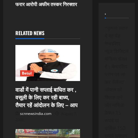
फरार आरोपी अफीम तस्कर गिरफ्तार
a
.
v
*कृपया ध्यान
i
RELATED NEWS
दे यह पेड
मेम्बरशिप
g
न्यूज डिजिटल
a
मीडिया चैनल
है। मेम्बरशिप
t
Betul
प्लान पर जा
कर सेलेक्ट
i
वार्डो में पानी सप्लाई बाधित कर ,
ऑप्शन को
वसूली के लिए कर रही बाध्य,
o
क्लिक करे
तैयार रहें आंदोलन के लिए – आप
और मासिक
n
केवल 15
scnnewsindia.com
August 7,
2026
रूपये या
वार्षिक 150
रूपये भुगतान