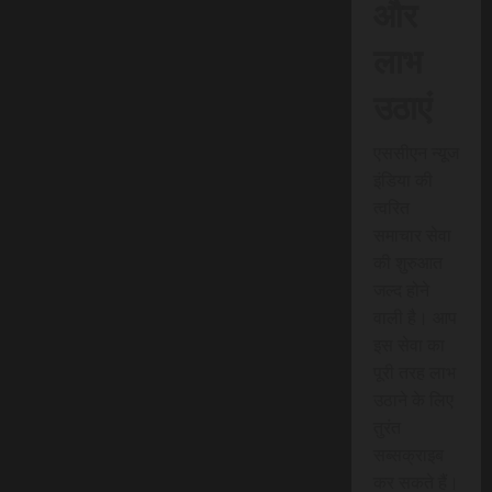
और
लाभ
उठाएं
एससीएन न्यूज
इंडिया की
त्वरित
समाचार सेवा
की शुरुआत
जल्द होने
वाली है। आप
इस सेवा का
पूरी तरह लाभ
उठाने के लिए
तुरंत
सब्सक्राइब
कर सकते हैं।