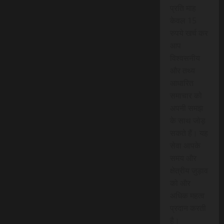
प्रति माह
केवल 15
रुपये खर्च कर
आप
विश्वसनीय
और तथ्य
आधारित
समाचार को
अपनी समझ
के साथ जोड़
सकते हैं। यह
सेवा आपके
समय और
क्षेत्रीय जुड़ाव
को और
अधिक महत्व
प्रदान करती
है।