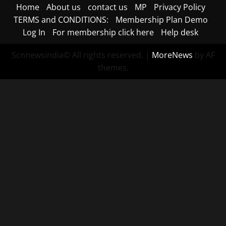
Home
About us
contact us
MP
Privacy Policy
TERMS and CONDITIONS:
Membership Plan Demo
Log In
For membership click here
Help desk
Scnnewsindia© All rights reserved.
|
MoreNews
by AF
themes.