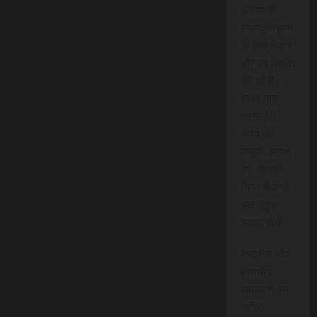
इंडिया के
सब्सक्राइबर्स
के लिए विशेष
तौर पर निर्मित
की गई है।
प्रति माह
मात्र 15
रुपये की
मामूली लागत
पर, आपको
निम्न सेवाओं
तक पहुंच
प्राप्त होगी:
राष्ट्रीय और
स्थानीय
समाचारों का
त्वरित