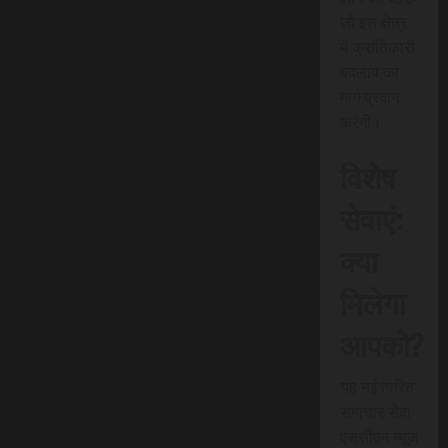
जो इस क्षेत्र
में क्रांतिकारी
बदलाव का
मार्ग प्रदान
करेगी।
विशेष
सेवाएं:
क्या
मिलेगा
आपको?
यह नई त्वरित
समाचार सेवा
एससीएन न्यूज