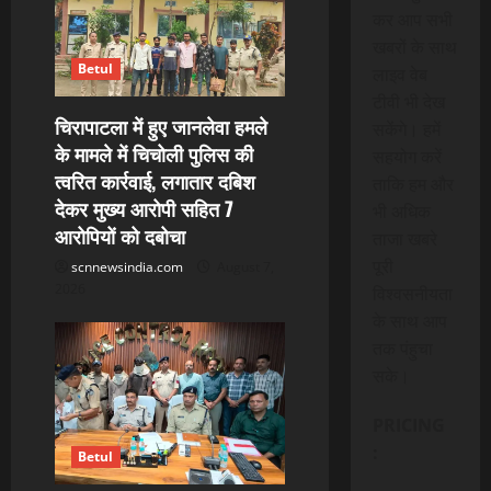
कर आप सभी
खबरों के साथ
Betul
लाइव वेब
टीवी भी देख
चिरापाटला में हुए जानलेवा हमले
सकेंगे। हमें
के मामले में चिचोली पुलिस की
सहयोग करें
त्वरित कार्रवाई, लगातार दबिश
ताकि हम और
देकर मुख्य आरोपी सहित 7
भी अधिक
आरोपियों को दबोचा
ताजा खबरे
पूरी
scnnewsindia.com
August 7,
2026
विश्वसनीयता
के साथ आप
तक पंहुचा
सके।
PRICING
:
Betul