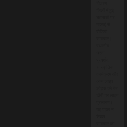
वितरण।
जिलों में हुई
घटनाओं पर
गहराई से
वीडियो
समाचार।
स्थानीय
धरना-
प्रदर्शन,
सांस्कृतिक
कार्यक्रम और
अन्य लाइव
इवेंट्स को वेब
टीवी पर लाइव
प्रसारण।
यह पहल न
केवल
समाचार को