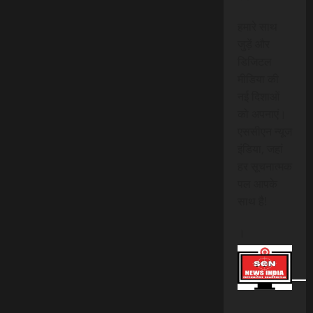
हमारे साथ
जुड़ें और
डिजिटल
मीडिया की
नई दिशाओं
को अपनाएं।
एससीएन न्यूज
इंडिया, जहां
हर सूचनात्मक
पल आपके
साथ है!
।