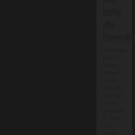
त्वरित
और
विश्वसनी
एससीएन न्यूज
इंडिया ने
डिजिटल
मीडिया में 15
वर्षों की
उल्लेखनीय
यात्रा में कई
तकनीकी
नवाचार किए
हैं। स्क्रेच
कार्ड
एसएमएस