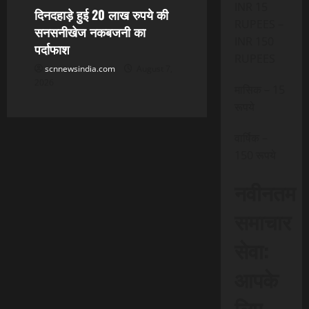
INR 15
दिनदहाड़े हुई 20 लाख रुपये की
RUPEES –
सनसनीखेज नकबजनी का
INR 150
पर्दाफाश
RUPEES
scnnewsindia.com
August 7,
2026
मासिक – 15
रूपये
वार्षिक –
150 रूपये
नवीनतम
समाचार
सेवा:
आपके
लिए,