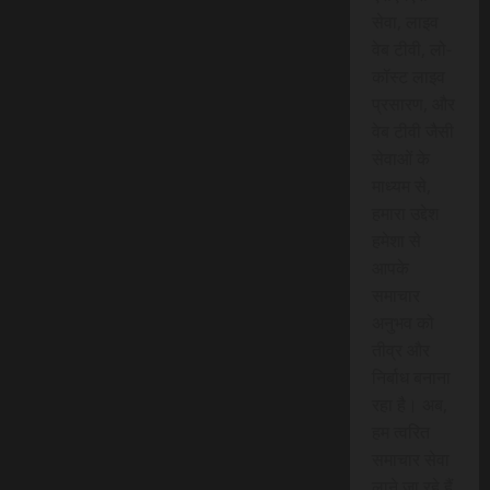
सेवा, लाइव
वेब टीवी, लो-
कॉस्ट लाइव
प्रसारण, और
वेब टीवी जैसी
सेवाओं के
माध्यम से,
हमारा उद्देश
हमेशा से
आपके
समाचार
अनुभव को
तीव्र और
निर्बाध बनाना
रहा है। अब,
हम त्वरित
समाचार सेवा
लाने जा रहे हैं