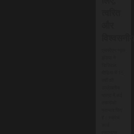
त्वरित
और
विश्वसनी
एससीएन न्यूज
इंडिया ने
डिजिटल
मीडिया में 15
वर्षों की
उल्लेखनीय
यात्रा में कई
तकनीकी
नवाचार किए
हैं। स्क्रेच
कार्ड
एसएमएस