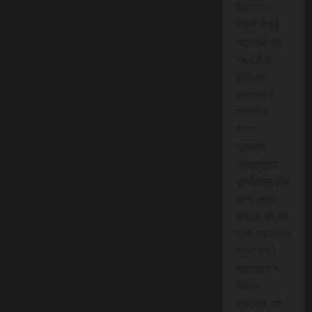
वितरण।
जिलों में हुई
घटनाओं पर
गहराई से
वीडियो
समाचार।
स्थानीय
धरना-
प्रदर्शन,
सांस्कृतिक
कार्यक्रम और
अन्य लाइव
इवेंट्स को वेब
टीवी पर लाइव
प्रसारण।
यह पहल न
केवल
समाचार को