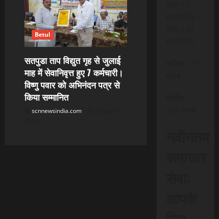
INR 15
RUPEES –
INR 150
Betul
RUPEES
सतपुडा ताप विद्युत गृह से जुलाई
मासिक – 15
माह में सेवानिवृत्त हुए 7 कर्मचारी।
रूपये
विष्णु पवार को अभिनंदन पत्र से
किया सम्मानित
वार्षिक –
150 रूपये
scnnewsindia.com
August 7,
2026
नवीनतम
समाचार
सेवा:
आपके
लिए,