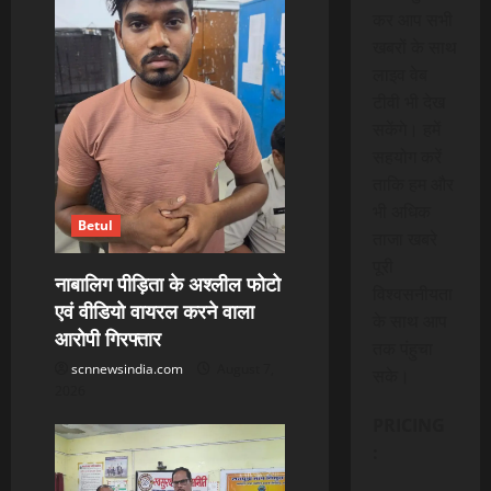
कर आप सभी
खबरों के साथ
लाइव वेब
टीवी भी देख
सकेंगे। हमें
सहयोग करें
ताकि हम और
भी अधिक
Betul
ताजा खबरे
पूरी
नाबालिग पीड़िता के अश्लील फोटो
विश्वसनीयता
एवं वीडियो वायरल करने वाला
के साथ आप
आरोपी गिरफ्तार
तक पंहुचा
scnnewsindia.com
August 7,
सके।
2026
PRICING
: