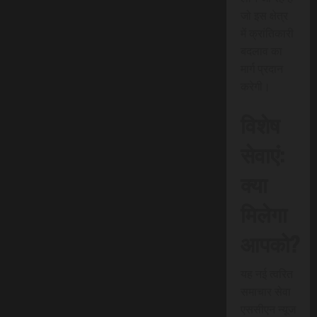
जो इस क्षेत्र
में क्रांतिकारी
बदलाव का
मार्ग प्रदान
करेगी।
विशेष
सेवाएं:
क्या
मिलेगा
आपको?
यह नई त्वरित
समाचार सेवा
एससीएन न्यूज