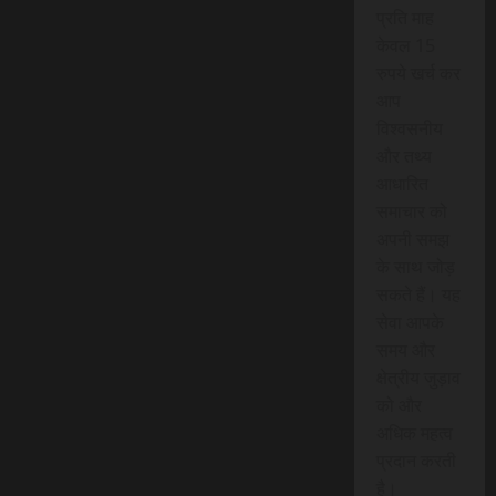
प्रति माह
केवल 15
रुपये खर्च कर
आप
विश्वसनीय
और तथ्य
आधारित
समाचार को
अपनी समझ
के साथ जोड़
सकते हैं। यह
सेवा आपके
समय और
क्षेत्रीय जुड़ाव
को और
अधिक महत्व
प्रदान करती
है।