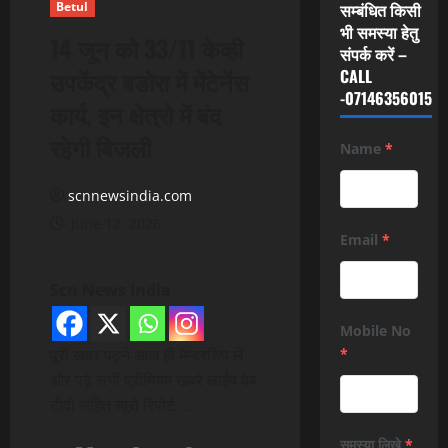
Betul
सम्बंधित किसी
भी समस्या हेतु
14 जून को 33/11 केव्ही
संपर्क करें –
उपकेंद्र बडोरा में मेंटेनेंस
CALL
-07146356015
कार्य, इन क्षेत्रो में बंद
रहेगी बिजली
Name
*
scnnewsindia.com
June 12, 2026
Email
*
Scn News India
Mobile No
पूरी खबर पढ़ने आज ही मेम्बरशिप लें
*
और पढ़े सभी प्रीमियम खबरे लाईव वेब
टीवी सहित ब्यूरो रिपोर्ट …
समस्या लिखे
*