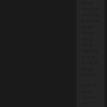
इंडिया के
सब्सक्राइबर्स
के लिए विशेष
तौर पर निर्मित
की गई है।
प्रति माह
मात्र 15
रुपये की
मामूली लागत
पर, आपको
निम्न सेवाओं
तक पहुंच
प्राप्त होगी:
राष्ट्रीय और
स्थानीय
समाचारों का
त्वरित