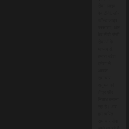
सेवा, लाइव
वेब टीवी, लो-
कॉस्ट लाइव
प्रसारण, और
वेब टीवी जैसी
सेवाओं के
माध्यम से,
हमारा उद्देश
हमेशा से
आपके
समाचार
अनुभव को
तीव्र और
निर्बाध बनाना
रहा है। अब,
हम त्वरित
समाचार सेवा
लाने जा रहे हैं