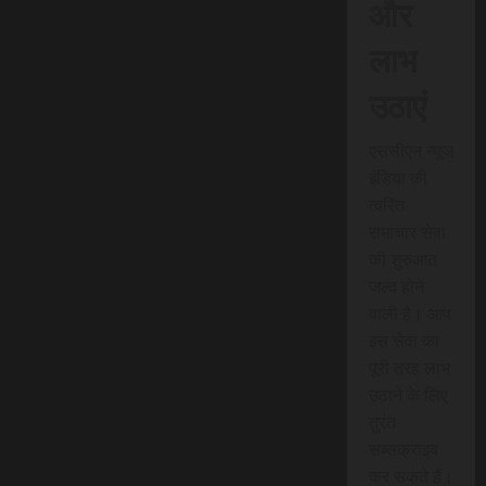
और
लाभ
उठाएं
एससीएन न्यूज
इंडिया की
त्वरित
समाचार सेवा
की शुरुआत
जल्द होने
वाली है। आप
इस सेवा का
पूरी तरह लाभ
उठाने के लिए
तुरंत
सब्सक्राइब
कर सकते हैं।