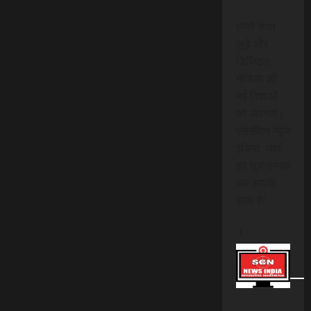
हमारे साथ
जुड़ें और
डिजिटल
मीडिया की
नई दिशाओं
को अपनाएं।
एससीएन न्यूज
इंडिया, जहां
हर सूचनात्मक
पल आपके
साथ है!
।