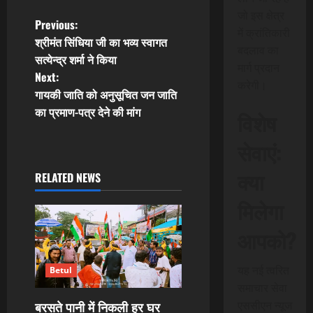
जो इस क्षेत्र
P
Previous:
में क्रांतिकारी
श्रीमंत सिंधिया जी का भव्य स्वागत
बदलाव का
o
सत्येन्द्र शर्मा ने किया
मार्ग प्रदान
Next:
s
करेगी।
गायकी जाति को अनुसूचित जन जाति
t
का प्रमाण-पत्र देने की मांग
विशेष
n
सेवाएं:
a
क्या
RELATED NEWS
v
मिलेगा
i
आपको?
g
यह नई त्वरित
Betul
a
समाचार सेवा
बरसते पानी में निकली हर घर
एससीएन न्यूज