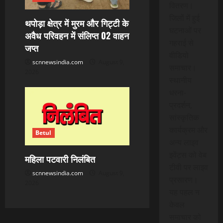
वितरण।
जिलों में हुई
थपोड़ा क्षेत्र में मुरम और गिट्टी के
घटनाओं पर
अवैध परिवहन में संलिप्त 02 वाहन
गहराई से
जप्त
वीडियो
scnnewsindia.com
August 9,
समाचार।
2026
स्थानीय
धरना-
प्रदर्शन,
सांस्कृतिक
कार्यक्रम और
Betul
अन्य लाइव
इवेंट्स को वेब
महिला पटवारी निलंबित
टीवी पर लाइव
scnnewsindia.com
August 9,
प्रसारण।
2026
यह पहल न
केवल
समाचार को