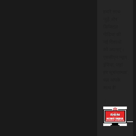
हमारे साथ
जुड़ें और
डिजिटल
मीडिया की
नई दिशाओं
को अपनाएं।
एससीएन न्यूज
इंडिया, जहां
हर सूचनात्मक
पल आपके
साथ है!
।