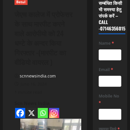
Betul
सम्बंधित किसी
भी समस्या हेतु
जेएच कालेज में प्रोफेसर
संपर्क करें –
के साथ मारपीट करने
CALL
-07146356015
वाले आरोपीयो को 24
धण्टे के अन्दर किया
Name
*
गिरफ्तार -(मारपीट का
वीडियो वायरल )
Email
*
scnnewsindia.com
June 16, 2024
1 minute read
Mobile No
*
Scn News India
समस्या लिखे
*