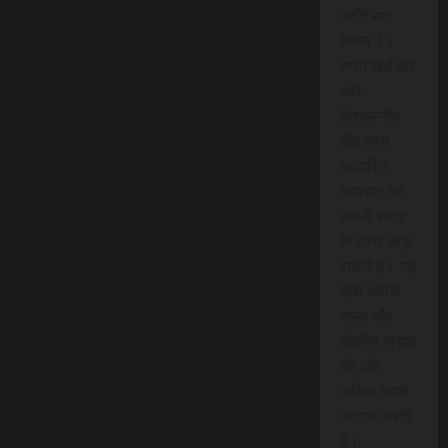
प्रति माह
केवल 15
रुपये खर्च कर
आप
विश्वसनीय
और तथ्य
आधारित
समाचार को
अपनी समझ
के साथ जोड़
सकते हैं। यह
सेवा आपके
समय और
क्षेत्रीय जुड़ाव
को और
अधिक महत्व
प्रदान करती
है।