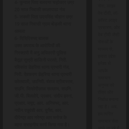
4- कुनाल पिता बलवन्त चड़ोकार उम्र
सेवा, लाइव
20 साल निवासी कालापाठा गंज
वेब टीवी, लो-
5- लक्की पिता उदयसिंह चौहान उम्र
कॉस्ट लाइव
19 साल निवासी ग्राम बोड़की थाना
प्रसारण, और
आमला
वेब टीवी जैसी
6- विधिविरुध्द बालक
सेवाओं के
उक्त अपराध के आरोपियों की
माध्यम से,
गिरफ्तारी में अनु.अधिकारी पुलिस
हमारा उद्देश
बैतूल सुश्री शालिनी परस्ते, निरी.
हमेशा से
रविकांत डेहरिया थाना प्रभारी गंज,
आपके
निरी. देवकरण डेहरिया थाना प्रभारी
समाचार
कोतवाली, उपनिरी. वंशज श्रीवास्तव,
अनुभव को
सउनि. किशोरीलाल सल्लाम, सउनि.
तीव्र और
जी.पी. बिल्लोरे, प्रआर. संदीप इमना,
निर्बाध बनाना
प्रआर. मयूर, आर. अनिरुध्द, आर.
रहा है। अब,
नवीन रघुवंशी आर. दुर्गेश, आर.
हम त्वरित
दीपेन्द्र आर नरेन्द्र आर मनोज के
समाचार सेवा
व्दारा सराहनीय कार्य किया गया है।
लाने जा रहे हैं