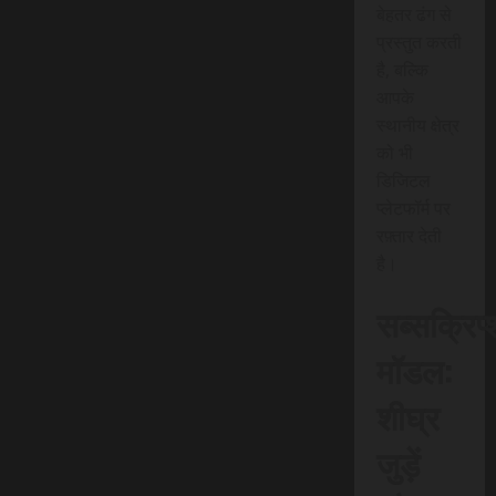
बेहतर ढंग से
प्रस्तुत करती
है, बल्कि
आपके
स्थानीय क्षेत्र
को भी
डिजिटल
प्लेटफॉर्म पर
रफ़्तार देती
है।
सब्सक्रिप
मॉडल:
शीघ्र
जुड़ें