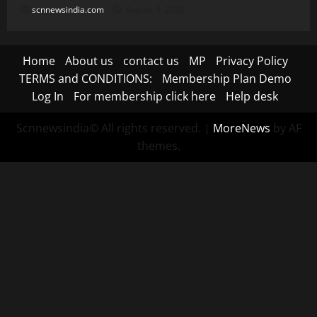
scnnewsindia.com
August 9, 2026
Home
About us
contact us
MP
Privacy Policy
TERMS and CONDITIONS:
Membership Plan Demo
Log In
For membership click here
Help desk
Scnnewsindia© All rights reserved.
|
MoreNews
by AF
themes.