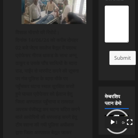
विशाल भौरासे की रिपोर्ट।
दिनांक 14/06/24 को करीब दोपहर
02 बजे जेएच कालेज बैतूल में पदस्थ
प्रोफेसर नीरज धाकड के साथ अन्नू
Submit
ठाकुर व उसके पाँच साथियों के व्दारा
राड, पाईप से मारपीट करने की सूचना
पर गंज पुलिस के व्दारा मौके पर
पहुँचकर घटना स्थल सुरक्षित करते
हुये घायल प्रोफेसर को ईलाज हेतु
मेम्बरशिप
जिला अस्पताल पहुँचाया व तत्काल
प्लान डेमो
अपराध पंजीबद्ध कर घटना घटित करने
वाले आरोपियों की धरपकड़ करने हेतु
Video
00:00
04:54
टीम रवाना की गयी पुलिस अधीक्षक
Player
द्वारा जिला अस्पताल बैतूल जाकर