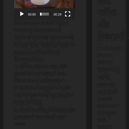
त्वरित
00:00
00:19
और
उक्त घटनाक्रम के संदर्भ में पुलिस
अधीक्षक द्वारा आज कॉलेज की
विश्वसनी
प्राचार्य के साथ सभी प्राध्यापक गणों
की बैठक सुरक्षा संबंधित मुद्दे पर ली गई
एससीएन न्यूज
तथा तदनुसार निर्देश दिये गये
इंडिया ने
गिरफ्तार आरोपी –
डिजिटल
1- अनिकेत उर्फ अन्नू ठाकुर पिता
मीडिया में 15
कृपालसिंह ठाकुर उम्र 27 साल,
वर्षों की
निवासी राजेन्द्र वार्ड गंज बैतूल
उल्लेखनीय
2- हेमन्त पिता लल्लू प्रसाद यदुवंशी
यात्रा में कई
उम्र 18 साल निवासी ग्राम सिमरिया
तकनीकी
नवेगांव छिन्दवाड़ा
नवाचार किए
3- शिवम पिता दिनेश सोलंकी उम्र 24
हैं। स्क्रेच
साल निवासी ग्राम बोड़की थाना
कार्ड
आमला
एसएमएस