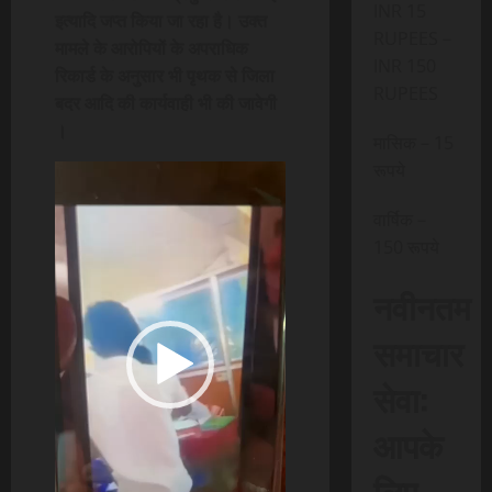
INR 15
इत्यादि जप्त किया जा रहा है। उक्त
RUPEES –
मामले के आरोपियों के अपराधिक
INR 150
रिकार्ड के अनुसार भी पृथक से जिला
RUPEES
बदर आदि की कार्यवाही भी की जावेगी
।
मासिक – 15
रूपये
Video
Player
वार्षिक –
150 रूपये
नवीनतम
समाचार
सेवा:
आपके
लिए,