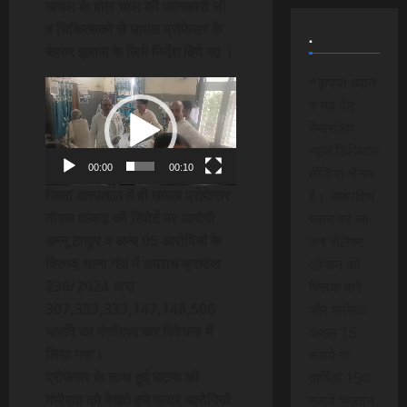
घायल के हाल चाल की जानकारी ली
व चिकित्सको से घायल प्रोफेसर के
.
बेहतर इलाज के लिये निर्देश दिये गए ।
*कृपया ध्यान
Video
दे यह पेड
Player
मेम्बरशिप
न्यूज डिजिटल
00:00
00:10
मीडिया चैनल
जिला अस्पताल में ही घायल प्रोफेसर
है। मेम्बरशिप
नीरज धाकड़ की रिपोर्ट पर आरोपी
प्लान पर जा
अन्नू ठाकुर व अन्य 05 आरोपियों के
कर सेलेक्ट
विरुध्द थाना गंज में अपराध क्रमांक
ऑप्शन को
236/2024 धारा
क्लिक करे
307,353,333,147,148,506
और मासिक
भादवि का पंजीबध्द कर विवेचना में
केवल 15
लिया गया।
रूपये या
प्रोफेसर के साथ हुई घटना की
वार्षिक 150
गंभीरता को देखते हुये फरार आरोपियों
रूपये भुगतान