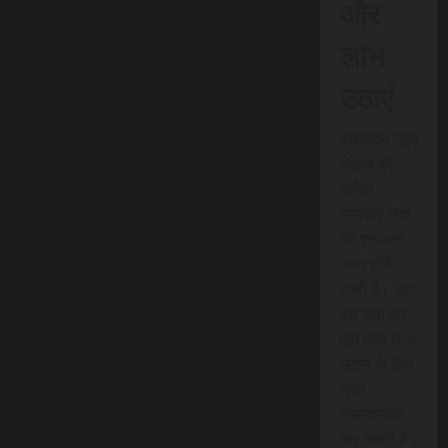
और
लाभ
उठाएं
एससीएन न्यूज
इंडिया की
त्वरित
समाचार सेवा
की शुरुआत
जल्द होने
वाली है। आप
इस सेवा का
पूरी तरह लाभ
उठाने के लिए
तुरंत
सब्सक्राइब
कर सकते हैं।