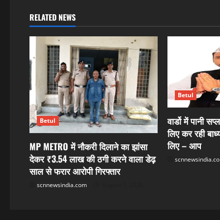
n
RELATED NEWS
a
v
i
g
Betul
a
वार्डो में पानी स
Betul
लिए कर रही बाध्य
t
लिए – आप
MP METRO में नौकरी दिलाने का झांसा
i
देकर ₹3.54 लाख की ठगी करने वाला डेढ़
scnnewsindia.c
साल से फरार आरोपी गिरफ्तार
o
scnnewsindia.com
August 7, 2026
n