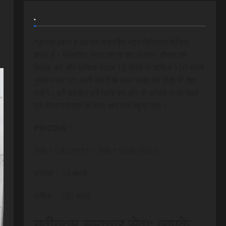
.
*कृपया ध्यान दे यह पेड मेम्बरशिप न्यूज डिजिटल मीडिया
चैनल है। मेम्बरशिप प्लान पर जा कर सेलेक्ट ऑप्शन को
क्लिक करे और मासिक केवल 15 रूपये या वार्षिक 150 रूपये
भुगतान कर आप सभी खबरों के साथ लाइव वेब टीवी भी देख
सकेंगे। हमें सहयोग करें ताकि हम और भी अधिक ताजा खबरे
पूरी विश्वसनीयता के साथ आप तक पंहुचा सके।
PRICING :
INR 15 RUPEES – INR 150 RUPEES
मासिक – 15 रूपये
वार्षिक – 150 रूपये
नवीनतम समाचार सेवा: आपके