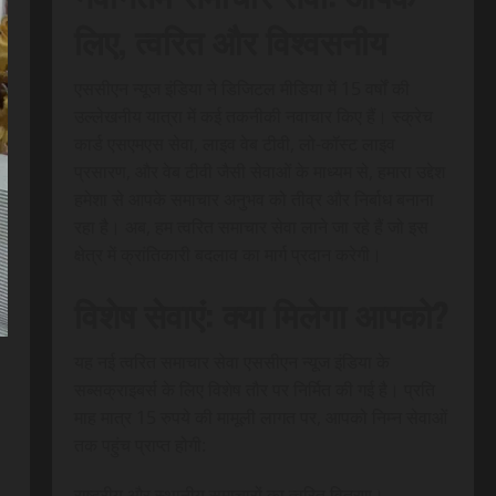
लिए, त्वरित और विश्वसनीय
एससीएन न्यूज इंडिया ने डिजिटल मीडिया में 15 वर्षों की
उल्लेखनीय यात्रा में कई तकनीकी नवाचार किए हैं। स्क्रेच
कार्ड एसएमएस सेवा, लाइव वेब टीवी, लो-कॉस्ट लाइव
प्रसारण, और वेब टीवी जैसी सेवाओं के माध्यम से, हमारा उद्देश
हमेशा से आपके समाचार अनुभव को तीव्र और निर्बाध बनाना
रहा है। अब, हम त्वरित समाचार सेवा लाने जा रहे हैं जो इस
क्षेत्र में क्रांतिकारी बदलाव का मार्ग प्रदान करेगी।
विशेष सेवाएं: क्या मिलेगा आपको?
यह नई त्वरित समाचार सेवा एससीएन न्यूज इंडिया के
सब्सक्राइबर्स के लिए विशेष तौर पर निर्मित की गई है। प्रति
माह मात्र 15 रुपये की मामूली लागत पर, आपको निम्न सेवाओं
तक पहुंच प्राप्त होगी:
राष्ट्रीय और स्थानीय समाचारों का त्वरित वितरण।