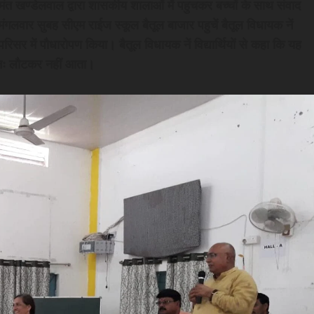
ेमंत खण्डेलवाल द्वारा शासकीय शालाओं में पहुचकर बच्चों के साथ संवाद
 मंगलवार सुबह सीएम राईज स्कूल बैतूल बाजार पहुचें बैतूल विधायक नें
रिसर में पौधारोपण किया। बैतूल विधायक नें विद्यार्थियों से कहा कि यह
ुनः लौटकर नहीं आता।