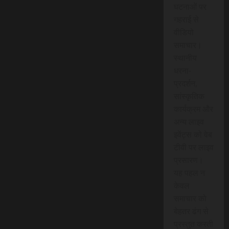
घटनाओं पर
गहराई से
वीडियो
समाचार।
स्थानीय
धरना-
प्रदर्शन,
सांस्कृतिक
कार्यक्रम और
अन्य लाइव
इवेंट्स को वेब
टीवी पर लाइव
प्रसारण।
यह पहल न
केवल
समाचार को
बेहतर ढंग से
प्रस्तुत करती