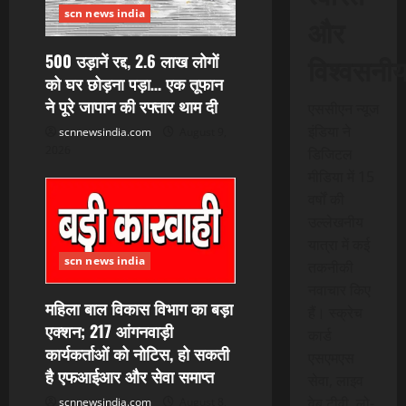
scn news india
और
500 उड़ानें रद्द, 2.6 लाख लोगों
विश्वसनी
को घर छोड़ना पड़ा… एक तूफान
ने पूरे जापान की रफ्तार थाम दी
एससीएन न्यूज
इंडिया ने
scnnewsindia.com
August 9,
2026
डिजिटल
मीडिया में 15
वर्षों की
उल्लेखनीय
यात्रा में कई
scn news india
तकनीकी
नवाचार किए
महिला बाल विकास विभाग का बड़ा
हैं। स्क्रेच
एक्शन; 217 आंगनवाड़ी
कार्ड
कार्यकर्ताओं को नोटिस, हो सकती
एसएमएस
है एफआईआर और सेवा समाप्त
सेवा, लाइव
वेब टीवी, लो-
scnnewsindia.com
August 8,