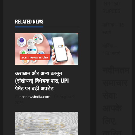
a
INR 150
RUPEES
v
RELATED NEWS
मासिक – 15
i
रूपये
g
वार्षिक –
a
150 रूपये
scn news india
t
नवीनतम
कराधान और अन्य कानून
i
समाचार
(संशोधन) विधेयक पास, UPI
पेमेंट पर बड़ी अपडेट
o
सेवा:
scnnewsindia.com
August 9,
2026
n
आपके
लिए,
त्वरित