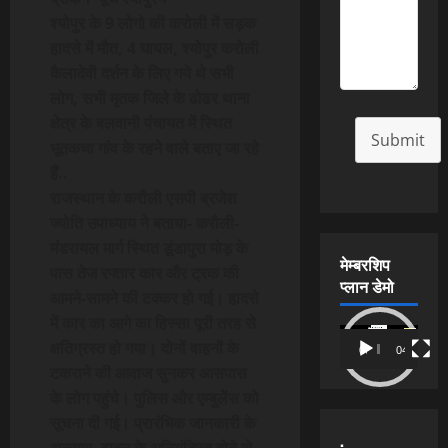
श्योपुर के 9 लोगो की करोली में सड़क
हादसे में मौत, 4 घायल, श्योपुर करोली
कैलादेवी दर्शन के लिए गये थे सभी
लोग, सभी मृतक जिले के ढोढर थाना
क्षेत्र के बलवानी पंचायत में स्थित
Submit
भूतकचा गांव के रहने वाले बताए जा रहे
हैं..
राजस्थान के करौली एसपी ब्रजेश
ज्योति उपाध्याय ने बताया- करौली-
मंडरायल मार्ग स्थित डूंडापुरा मोड़ के
मेम्बरशिप
पास तेज रफ्तार कार और ट्रक की
प्लान डेमो
आमने-सामने की टक्कर हो गई। हादसे
में कार का आगे का हिस्सा पूरी तरह से
Video
क्षतिग्रस्त हो गया। दोनों वाहनों के
00:00
04:54
Player
टकराने की आवाज सुनकर आसपास
के लोग पहुंचे। पुलिस और एम्बुलेंस को
सूचना दी गई। प्रारंभिक जानकारी के
.
अनुसार, वाहन के अनियंत्रित होने से