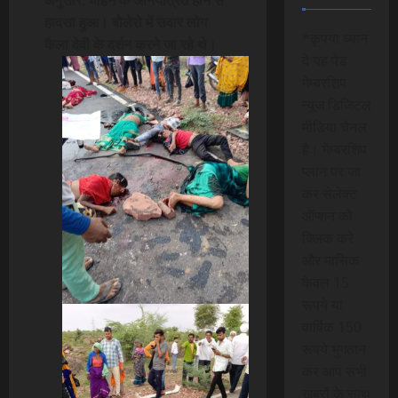
हादसा हुआ। बोलेरो में सवार लोग
*कृपया ध्यान
कैला देवी के दर्शन करने जा रहे थे।
दे यह पेड
मेम्बरशिप
न्यूज डिजिटल
मीडिया चैनल
है। मेम्बरशिप
प्लान पर जा
कर सेलेक्ट
ऑप्शन को
क्लिक करे
और मासिक
केवल 15
रूपये या
वार्षिक 150
रूपये भुगतान
कर आप सभी
खबरों के साथ