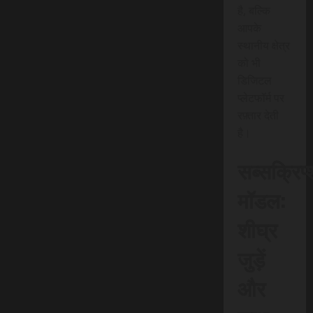
है, बल्कि
आपके
स्थानीय क्षेत्र
को भी
डिजिटल
प्लेटफॉर्म पर
रफ़्तार देती
है।
सब्सक्रिप
मॉडल:
शीघ्र
जुड़ें
और