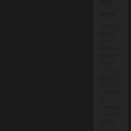
लाभ
उठाएं
एससीएन न्यूज
इंडिया की
त्वरित
समाचार सेवा
की शुरुआत
जल्द होने
वाली है। आप
इस सेवा का
पूरी तरह लाभ
उठाने के लिए
तुरंत
सब्सक्राइब
कर सकते हैं।
प्रति माह
केवल 15