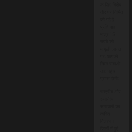
के लिए विशेष
तौर पर निर्मित
की गई है।
प्रति माह
मात्र 15
रुपये की
मामूली लागत
पर, आपको
निम्न सेवाओं
तक पहुंच
प्राप्त होगी:
राष्ट्रीय और
स्थानीय
समाचारों का
त्वरित
वितरण।
जिलों में हुई