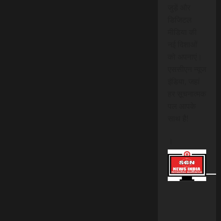
जुड़ें और
डिजिटल
मीडिया की
नई दिशाओं
को अपनाएं।
एससीएन न्यूज
इंडिया, जहां
हर सूचनात्मक
पल आपके
साथ है!
।