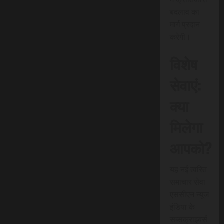
बदलाव का
मार्ग प्रदान
करेगी।
विशेष
सेवाएं:
क्या
मिलेगा
आपको?
यह नई त्वरित
समाचार सेवा
एससीएन न्यूज
इंडिया के
सब्सक्राइबर्स