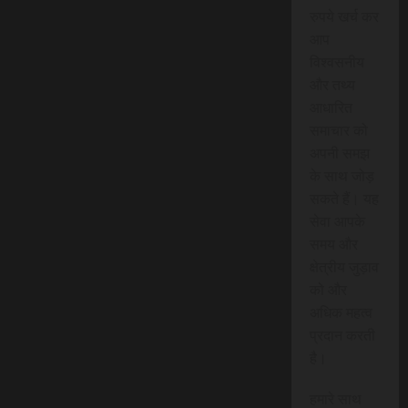
रुपये खर्च कर
आप
विश्वसनीय
और तथ्य
आधारित
समाचार को
अपनी समझ
के साथ जोड़
सकते हैं। यह
सेवा आपके
समय और
क्षेत्रीय जुड़ाव
को और
अधिक महत्व
प्रदान करती
है।
हमारे साथ