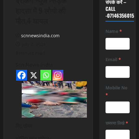
संपर्क करें –
हादसा में 9 लोगो की
CALL
-07146356015
मौत,4 घायल
Name
*
scnnewsindia.com
July 2, 2024
1 minute read
Email
*
Scn News India
Mobile No
*
समस्या लिखे
*
पिंटू तोमर
ब्रेकिंग न्यूज श्योपुर-ः