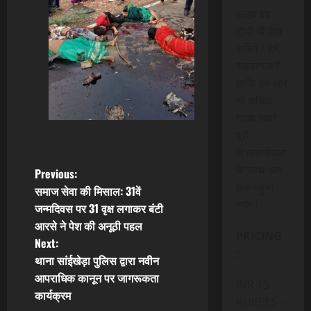
लाइव वेब
टीवी भी देख
सकेंगे। हमें
सहयोग करें
ताकि हम और
भी अधिक
ताजा खबरे
पूरी
विश्वसनीयता
के साथ आप
P
Previous:
तक पंहुचा
समाज सेवा की मिसाल: 31वें
o
सके।
जन्मदिवस पर 31 वृक्ष लगाकर बंटी
आरसे ने पेश की अनूठी पहल
s
PRICING
Next:
:
t
थाना सांईखेड़ा पुलिस द्वारा नवीन
आपराधिक कानून पर जागरूकता
INR 15
n
कार्यक्रम
RUPEES –