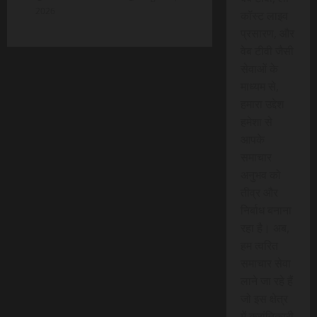
2026
कॉस्ट लाइव
प्रसारण, और
वेब टीवी जैसी
सेवाओं के
माध्यम से,
हमारा उद्देश
हमेशा से
आपके
समाचार
अनुभव को
तीव्र और
निर्बाध बनाना
रहा है। अब,
हम त्वरित
समाचार सेवा
लाने जा रहे हैं
जो इस क्षेत्र
में क्रांतिकारी