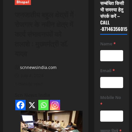
Bhopal
सम्बंधित किसी
भी समस्या हेतु
जनजातीय बहुल क्षेत्रों में
संपर्क करें –
रोजगार के नवीन क्षेत्र में
CALL
-07146356015
कार्य संभावनाओं को
तलाशे : मुख्यमंत्री डॉ.
Name
*
यादव
scnnewsindia.com
Email
*
July 4, 2024
1 minute read
Scn News India
Mobile No
*
समस्या लिखे
*