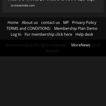
scnnewsindia.com
August 9, 2026
Home
About us
contact us
MP
Privacy Policy
TERMS and CONDITIONS:
Membership Plan Demo
Log In
For membership click here
Help desk
Scnnewsindia© All rights reserved.
|
MoreNews
by AF
themes.