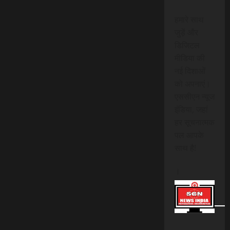
हमारे साथ
जुड़ें और
डिजिटल
मीडिया की
नई दिशाओं
को अपनाएं।
एससीएन न्यूज
इंडिया, जहां
हर सूचनात्मक
पल आपके
साथ है!
।