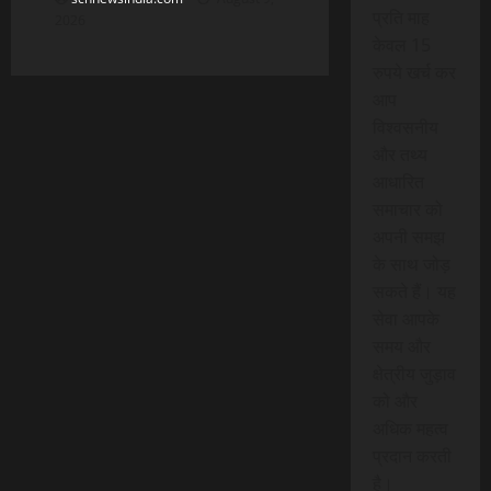
प्रति माह
2026
केवल 15
रुपये खर्च कर
आप
विश्वसनीय
और तथ्य
आधारित
समाचार को
अपनी समझ
के साथ जोड़
सकते हैं। यह
सेवा आपके
समय और
क्षेत्रीय जुड़ाव
को और
अधिक महत्व
प्रदान करती
है।