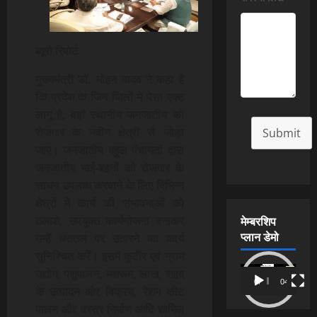
ब्यूरो रिपोर्ट
मुख्यमंत्री डॉ. मोहन यादव ने कहा है
कि प्रदेश के जिन जिलों में पेसा एक्ट
लागू है, वहां स्थानीय जनजातीय को
रोजगार के नवीन क्षेत्रों से जोड़ा
Submit
जाए। जनजातीय बहुल पंचायतों द्वारा
जनजातीय भाई-बहनों को रोजगार के
साधन उपलब्ध करवाने के लिए विभिन्न
क्षेत्रों में कार्य की संभावनाओं को
मेम्बरशिप
तलाशे, उपयुक्त कार्ययोजना बनाकर
प्लान डेमो
उन्हें धरातल पर उतारने का कार्य
सुनिश्चित करें। इसमें कुटीर एवं ग्राम
Video
उद्योग, पशुपालन, मशरूम, लाख, शहद
00:00
04:54
Player
के उत्पादन और विक्रय, रेशम कीट
पालन और वस्त्र निर्माण आदि शामिल