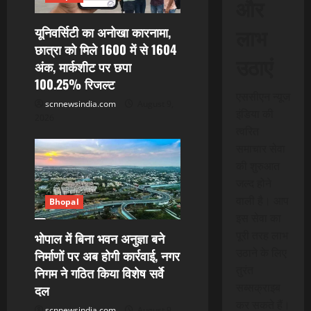
और
लाभ
यूनिवर्सिटी का अनोखा कारनामा,
छात्रा को मिले 1600 में से 1604
उठाएं
अंक, मार्कशीट पर छपा
100.25% रिजल्ट
एससीएन न्यूज
scnnewsindia.com
August 9,
इंडिया की
2026
त्वरित
समाचार सेवा
की शुरुआत
जल्द होने
वाली है। आप
Bhopal
इस सेवा का
पूरी तरह लाभ
भोपाल में बिना भवन अनुज्ञा बने
उठाने के लिए
निर्माणों पर अब होगी कार्रवाई, नगर
तुरंत
निगम ने गठित किया विशेष सर्वे
सब्सक्राइब
दल
कर सकते हैं।
scnnewsindia.com
August 9,