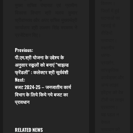
वितरण।
मुख्य सचिव पंचायत एवं ग्रामीण
जिलों में हुई
विकास विभाग श्री मलय कुमार
घटनाओं पर
श्रीवास्तव और अपर सचिव मुख्यमंत्री
गहराई से
कार्यालय श्री लक्ष्मण सिंह मरकाम ने
वीडियो
प्रजेंटेशन दिए।
समाचार।
स्थानीय
P
Previous:
धरना-
पी.एम.श्री योजना के उद्देश्य के
o
प्रदर्शन,
अनुसार स्कूलों को बनाएं ”चाइल्ड
सांस्कृतिक
फ्रेंडली” : कलेक्टर श्री सूर्यवंशी
s
कार्यक्रम और
Next:
अन्य लाइव
t
बजट 2024-25 – जनजातीय कार्य
इवेंट्स को वेब
विभाग के लिये किये गये बजट का
n
टीवी पर लाइव
प्रावधान
प्रसारण।
a
यह पहल न
केवल
v
RELATED NEWS
समाचार को