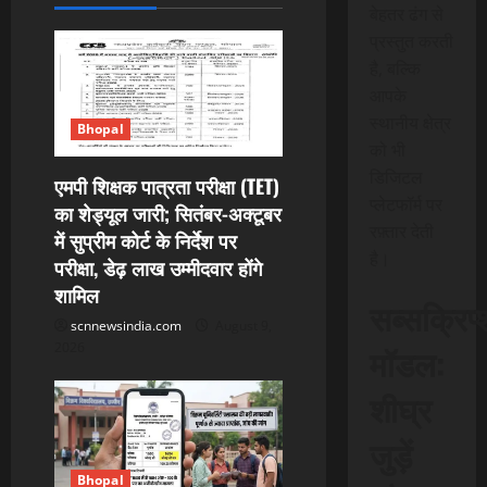
i
बेहतर ढंग से
प्रस्तुत करती
g
है, बल्कि
आपके
a
स्थानीय क्षेत्र
Bhopal
t
को भी
डिजिटल
एमपी शिक्षक पात्रता परीक्षा (TET)
i
प्लेटफॉर्म पर
का शेड्यूल जारी; सितंबर-अक्टूबर
रफ़्तार देती
में सुप्रीम कोर्ट के निर्देश पर
o
है।
परीक्षा, डेढ़ लाख उम्मीदवार होंगे
n
शामिल
सब्सक्रिप
scnnewsindia.com
August 9,
मॉडल:
2026
शीघ्र
जुड़ें
Bhopal