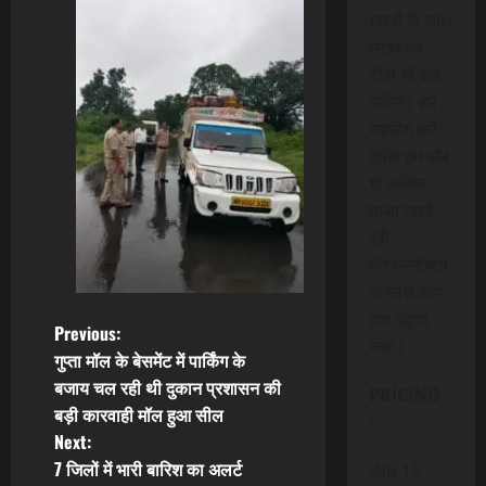
खबरों के साथ
लाइव वेब
टीवी भी देख
सकेंगे। हमें
सहयोग करें
ताकि हम और
भी अधिक
ताजा खबरे
पूरी
विश्वसनीयता
के साथ आप
तक पंहुचा
P
Previous:
सके।
गुप्ता मॉल के बेसमेंट में पार्किंग के
o
बजाय चल रही थी दुकान प्रशासन की
PRICING
बड़ी कारवाही मॉल हुआ सील
s
:
Next:
t
7 जिलों में भारी बारिश का अलर्ट
INR 15