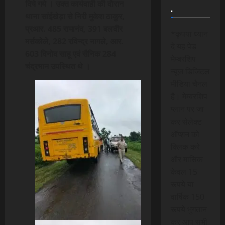
दिये गये । उक्त कार्यवाही की दौरान
.
थाना सांईखेड़ा से निरी मुकेश ठाकुर,
प्रआर. 485 रामानंद, 391 बलवीर
*कृपया ध्यान
मर्सकोले, 282 रविन्द्र नागले, आर.
दे यह पेड
603 विनोद साहू एवं सैनिक 284
मेम्बरशिप
चंद्रभान उपस्थित थे ।
न्यूज डिजिटल
मीडिया चैनल
है। मेम्बरशिप
प्लान पर जा
कर सेलेक्ट
ऑप्शन को
क्लिक करे
और मासिक
केवल 15
रूपये या
वार्षिक 150
रूपये भुगतान
कर आप सभी