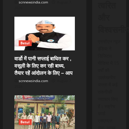
त्वरित
scnnewsindia.com
August 7,
2026
और
विश्वसनी
एससीएन न्यूज
Betul
इंडिया ने
डिजिटल
वार्डो में पानी सप्लाई बाधित कर ,
मीडिया में 15
वसूली के लिए कर रही बाध्य,
वर्षों की
तैयार रहें आंदोलन के लिए – आप
उल्लेखनीय
scnnewsindia.com
August 7,
यात्रा में कई
2026
तकनीकी
नवाचार किए
हैं। स्क्रेच
कार्ड
एसएमएस
Betul
सेवा, लाइव