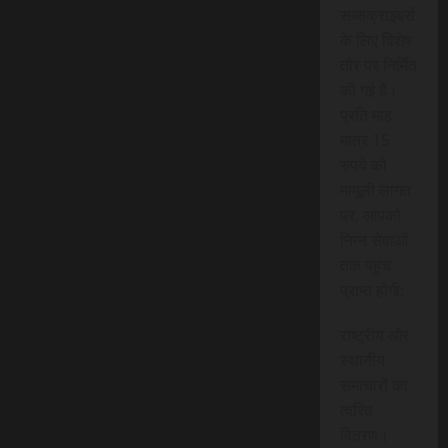
सब्सक्राइबर्स
के लिए विशेष
तौर पर निर्मित
की गई है।
प्रति माह
मात्र 15
रुपये की
मामूली लागत
पर, आपको
निम्न सेवाओं
तक पहुंच
प्राप्त होगी:
राष्ट्रीय और
स्थानीय
समाचारों का
त्वरित
वितरण।