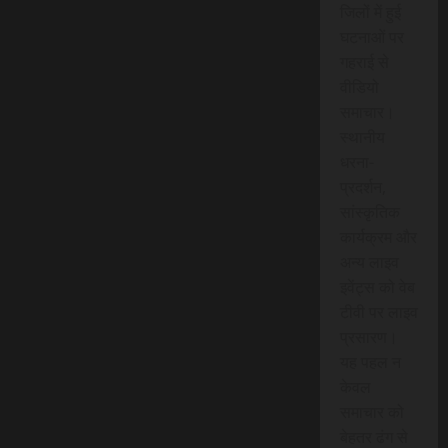
जिलों में हुई
घटनाओं पर
गहराई से
वीडियो
समाचार।
स्थानीय
धरना-
प्रदर्शन,
सांस्कृतिक
कार्यक्रम और
अन्य लाइव
इवेंट्स को वेब
टीवी पर लाइव
प्रसारण।
यह पहल न
केवल
समाचार को
बेहतर ढंग से