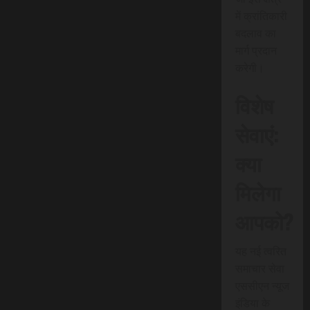
में क्रांतिकारी
बदलाव का
मार्ग प्रदान
करेगी।
विशेष
सेवाएं:
क्या
मिलेगा
आपको?
यह नई त्वरित
समाचार सेवा
एससीएन न्यूज
इंडिया के