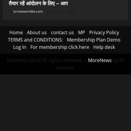
तैयार रहें आंदोलन के लिए – आप
scnnewsindia.com
August 7, 2026
Home
About us
contact us
MP
Privacy Policy
TERMS and CONDITIONS:
Membership Plan Demo
Log In
For membership click here
Help desk
Scnnewsindia© All rights reserved.
|
MoreNews
by AF
themes.