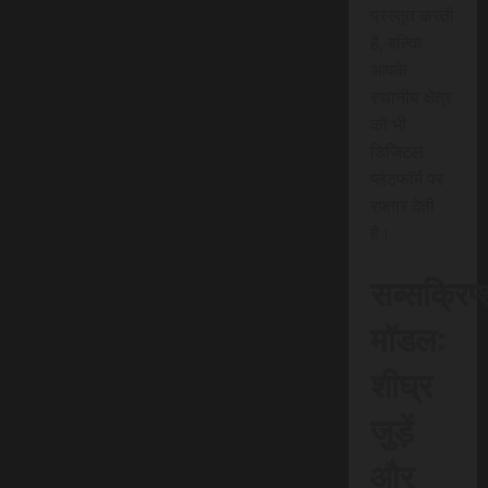
प्रस्तुत करती
है, बल्कि
आपके
स्थानीय क्षेत्र
को भी
डिजिटल
प्लेटफॉर्म पर
रफ़्तार देती
है।
सब्सक्रिप
मॉडल:
शीघ्र
जुड़ें
और