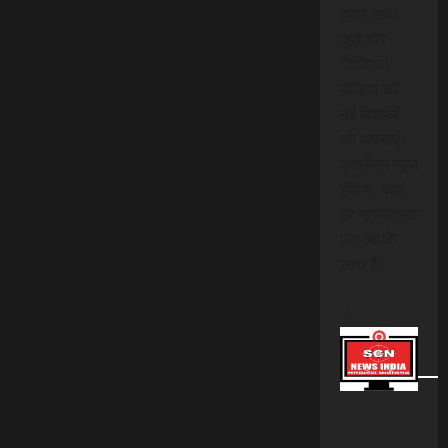
हमारे साथ
जुड़ें और
डिजिटल
मीडिया की
नई दिशाओं
को अपनाएं।
एससीएन न्यूज
इंडिया, जहां
हर सूचनात्मक
पल आपके
साथ है!
।