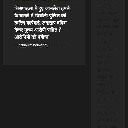
वेब टीवी, लो-
चिरापाटला में हुए जानलेवा हमले
कॉस्ट लाइव
के मामले में चिचोली पुलिस की
प्रसारण, और
त्वरित कार्रवाई, लगातार दबिश
वेब टीवी जैसी
देकर मुख्य आरोपी सहित 7
सेवाओं के
आरोपियों को दबोचा
माध्यम से,
scnnewsindia.com
August 7,
हमारा उद्देश
2026
हमेशा से
आपके
समाचार
अनुभव को
तीव्र और
निर्बाध बनाना
रहा है। अब,
हम त्वरित
समाचार सेवा
लाने जा रहे हैं
जो इस क्षेत्र