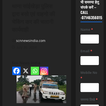
भी समस्या हेतु
थाना सांईखेड़ा पुलिस
संपर्क करें –
द्वारा बसो एवं वाहनो की
CALL
-07146356015
चेकिंग कर की चलानी
कार्यवाही
Name
*
scnnewsindia.com
July 30, 2024
Email
*
Scn News India
Mobile No
*
समस्या लिखे
*