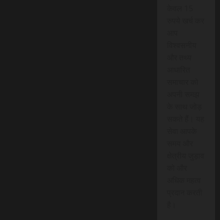
केवल 15
रुपये खर्च कर
आप
विश्वसनीय
और तथ्य
आधारित
समाचार को
अपनी समझ
के साथ जोड़
सकते हैं। यह
सेवा आपके
समय और
क्षेत्रीय जुड़ाव
को और
अधिक महत्व
प्रदान करती
है।