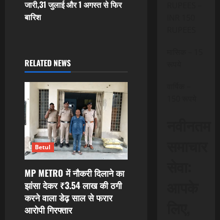
जारी,31 जुलाई और 1 अगस्त से फिर
RUPEES –
n
बारिश
INR 150
RUPEES
a
मासिक – 15
v
RELATED NEWS
रूपये
i
वार्षिक –
g
150 रूपये
a
नवीनतम
t
समाचार
Betul
i
सेवा:
MP METRO में नौकरी दिलाने का
o
आपके
झांसा देकर ₹3.54 लाख की ठगी
करने वाला डेढ़ साल से फरार
n
लिए,
आरोपी गिरफ्तार