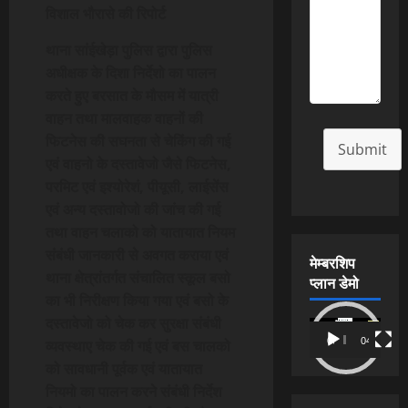
विशाल भौरासे की रिपोर्ट
थाना सांईखेड़ा पुलिस द्वारा पुलिस
अधीक्षक के दिशा निर्देशो का पालन
करते हुए बरसात के मौसम में यात्री
वाहन तथा मालवाहक वाहनों की
फिटनेस की सघनता से चेकिंग की गई
Submit
एवं वाहनो के दस्तावेजो जैसे फिटनेस,
परमिट एवं इश्योरेशं, पीयूसी, लाईसेंस
एवं अन्य दस्तावोजो की जांच की गई
तथा वाहन चलाको को यातायात नियम
संबंधी जानकारी से अवगत कराया एवं
मेम्बरशिप
थाना क्षेत्रांतर्गत संचालित स्कूल बसो
प्लान डेमो
का भी निरीक्षण किया गया एवं बसो के
दस्तावेजो को चेक कर सुरक्षा संबंधी
Video
00:00
04:54
व्यवस्थाए चेक की गई एवं बस चालको
Player
को सावधानी पूर्वक एवं यातायात
नियमो का पालन करने संबंधी निर्देश