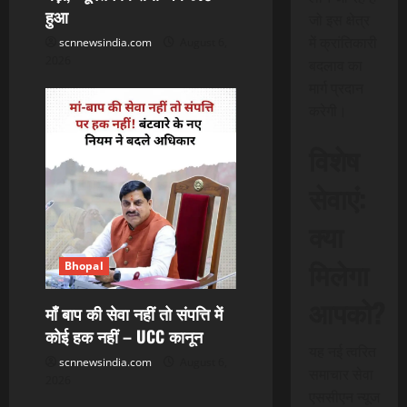
हुआ
जो इस क्षेत्र
में क्रांतिकारी
scnnewsindia.com
August 6,
2026
बदलाव का
मार्ग प्रदान
करेगी।
विशेष
सेवाएं:
क्या
मिलेगा
Bhopal
आपको?
माँ बाप की सेवा नहीं तो संपत्ति में
कोई हक नहीं – UCC कानून
यह नई त्वरित
scnnewsindia.com
August 6,
समाचार सेवा
2026
एससीएन न्यूज