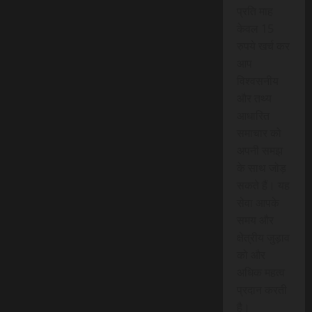
प्रति माह
केवल 15
रुपये खर्च कर
आप
विश्वसनीय
और तथ्य
आधारित
समाचार को
अपनी समझ
के साथ जोड़
सकते हैं। यह
सेवा आपके
समय और
क्षेत्रीय जुड़ाव
को और
अधिक महत्व
प्रदान करती
है।