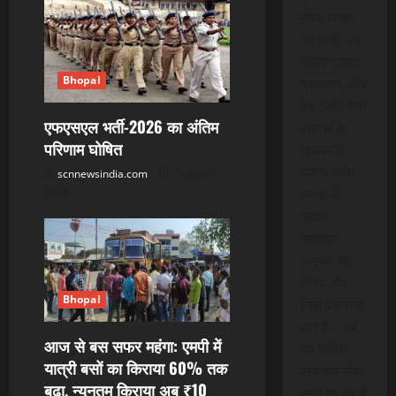
g
सेवा, लाइव
a
वेब टीवी, लो-
कॉस्ट लाइव
t
Bhopal
प्रसारण, और
वेब टीवी जैसी
i
एफएसएल भर्ती-2026 का अंतिम
सेवाओं के
परिणाम घोषित
o
माध्यम से,
हमारा उद्देश
scnnewsindia.com
August 7,
n
2026
हमेशा से
आपके
समाचार
अनुभव को
तीव्र और
Bhopal
निर्बाध बनाना
रहा है। अब,
आज से बस सफर महंगा: एमपी में
हम त्वरित
यात्री बसों का किराया 60% तक
समाचार सेवा
बढ़ा, न्यूनतम किराया अब ₹10
लाने जा रहे हैं