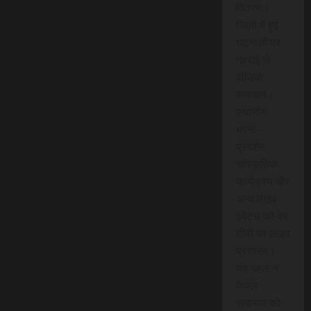
वितरण।
जिलों में हुई
घटनाओं पर
गहराई से
वीडियो
समाचार।
स्थानीय
धरना-
प्रदर्शन,
सांस्कृतिक
कार्यक्रम और
अन्य लाइव
इवेंट्स को वेब
टीवी पर लाइव
प्रसारण।
यह पहल न
केवल
समाचार को