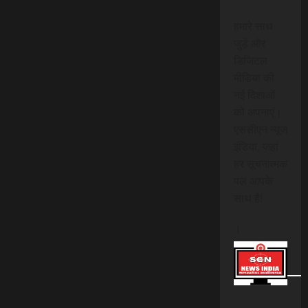
हमारे साथ
जुड़ें और
डिजिटल
मीडिया की
नई दिशाओं
को अपनाएं।
एससीएन न्यूज
इंडिया, जहां
हर सूचनात्मक
पल आपके
साथ है!
।