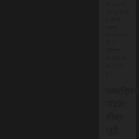
बेहतर ढंग से
प्रस्तुत करती
है, बल्कि
आपके
स्थानीय क्षेत्र
को भी
डिजिटल
प्लेटफॉर्म पर
रफ़्तार देती
है।
सब्सक्रिप
मॉडल:
शीघ्र
जुड़ें