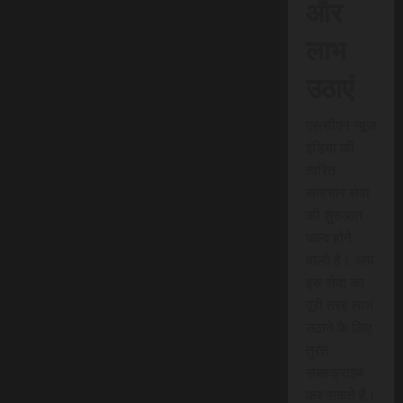
और
लाभ
उठाएं
एससीएन न्यूज
इंडिया की
त्वरित
समाचार सेवा
की शुरुआत
जल्द होने
वाली है। आप
इस सेवा का
पूरी तरह लाभ
उठाने के लिए
तुरंत
सब्सक्राइब
कर सकते हैं।