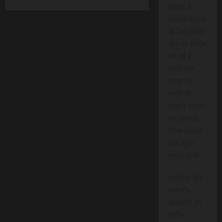
इंडिया के
सब्सक्राइबर्स
के लिए विशेष
तौर पर निर्मित
की गई है।
प्रति माह
मात्र 15
रुपये की
मामूली लागत
पर, आपको
निम्न सेवाओं
तक पहुंच
प्राप्त होगी:
राष्ट्रीय और
स्थानीय
समाचारों का
त्वरित