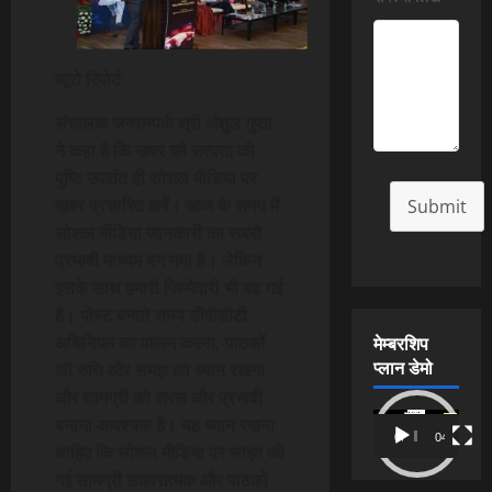
ब्यूरो रिपोर्ट
संचालक जनसम्पर्क श्री अंशुल गुप्ता
ने कहा है कि खबर की सत्यता की
पुष्टि उपरांत ही सोशल मीडिया पर
खबर प्रसारित करें। आज के समय में
Submit
सोशल मीडिया जानकारी का सबसे
प्रभावी माध्यम बन गया है। लेकिन
इसके साथ हमारी जिम्मेदारी भी बढ़ गई
है। पोस्ट बनाते समय डीपीडीटी
मेम्बरशिप
अधिनियम का पालन करना, पाठकों
प्लान डेमो
की रुचि और समझ का ध्यान रखना
और सामग्री को सरल और प्रभावी
Video
बनाना आवश्यक है। यह ध्यान रखना
00:00
04:54
Player
चाहिए कि सोशल मीडिया पर साझा की
गई सामग्री सकारात्मक और पाठकों