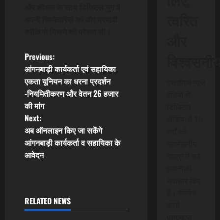
और कौशल के साथ डिजिटल युग में
त्वरित
अपनी जिम्मेदारियों को और प्रभावी
तरीके से निभाने की प्रेरणा ली।
और
P
विश्वसनी
Previous:
आंगनबाड़ी कार्यकर्ता एवं सहायिका
o
एकता यूनियन का धरना प्रदर्शन
एससीएन न्यूज
-नियमितीकरण और वेतन 26 हजार
इंडिया ने
s
की मांग
डिजिटल
t
Next:
मीडिया में 15
अब ऑनलाइन किए जा सकेंगे
वर्षों की
n
आंगनबाड़ी कार्यकर्ता व सहायिका के
उल्लेखनीय
आवेदन
यात्रा में कई
a
तकनीकी
v
नवाचार किए
हैं। स्क्रेच
i
RELATED NEWS
कार्ड
एसएमएस