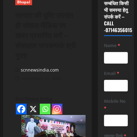
Bhopal
सम्बंधित किसी
भी समस्या हेतु
सत्यता की पुष्टि उपरांत
संपर्क करें –
ही सोशल मीडिया पर
CALL
-07146356015
खबर प्रसारित करें –
संचालक जनसम्पर्क श्री
Name
*
गुप्ता
scnnewsindia.com
Email
*
November 27, 2024
Scn News India
Mobile No
*
समस्या लिखे
*