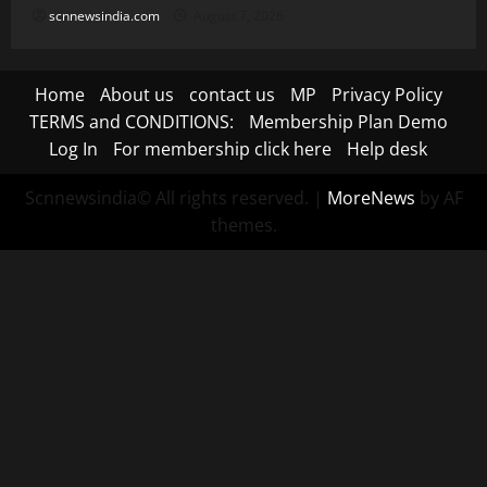
scnnewsindia.com
August 7, 2026
Home
About us
contact us
MP
Privacy Policy
TERMS and CONDITIONS:
Membership Plan Demo
Log In
For membership click here
Help desk
Scnnewsindia© All rights reserved.
|
MoreNews
by AF
themes.