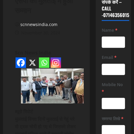
संपर्क करें –
सम्मान
CALL
-07146356015
scnnewsindia.com
Name
*
November 30, 2024
Scn News India
Email
*
Mobile No
*
ब्यूरो रिपोर्ट
मुलताई विगत दिनों मुलताई से गेहूं भरे
समस्या लिखे
*
दो ट्रक चोरी हो गए थे जिसको लेकर
मुलताई पुलिस थाने में व्यापारी संतोष