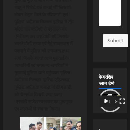
साहू ने रिपोर्ट दर्ज कराई थी जिसको
लेकर बैतूल जिले के संवेदनशी एल
पुलिस अधीक्षक निश्चल झरिया ने टीम
गठित कर बारीकी से प्रकरण का
निरीक्षण कर कार्यवाही की जिसके
Submit
चलते दोनों ट्रक एवं गेहूं राजस्थान में
पकड़ने में पुलिस को सफलता हाथ
लगी जिसके चलते आज मुलताई के
व्यापारियों एवं गणमान्य नागरिकों ने
मुलताई पुलिस थाने पहुंचकर पुलिस
मेम्बरशिप
अधीक्षक निश्चल झरिया एडिशनल
प्लान डेमो
पुलिस अधीक्षक कमला जोशी एस डी
ओ पी मयंक तिवारी तथा थाना
Video
प्रभारी राजेश सतनकर का पुष्पगुच्छ
00:00
04:54
Player
एवं मालाओं से स्वागत किया।
.