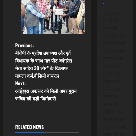
*कृपया ध्यान
दे यह पेड
मेम्बरशिप
न्यूज डिजिटल
मीडिया चैनल
P
Previous:
है। मेम्बरशिप
बीजेपी के प्रदेश उपाध्यक्ष और पूर्व
o
प्लान पर जा
विधायक के साथ मार पीट-कांग्रेस
कर सेलेक्ट
नेता सहित 30 लोगों के खिलाफ
s
ऑप्शन को
मामला दर्ज,वीडियो वायरल
क्लिक करे
t
Next:
और मासिक
आईएएस अफसर को मिली अपर मुख्य
n
केवल 15
सचिव की बड़ी जिम्मेदारी
रूपये या
a
वार्षिक 150
रूपये भुगतान
v
RELATED NEWS
कर आप सभी
खबरों के साथ