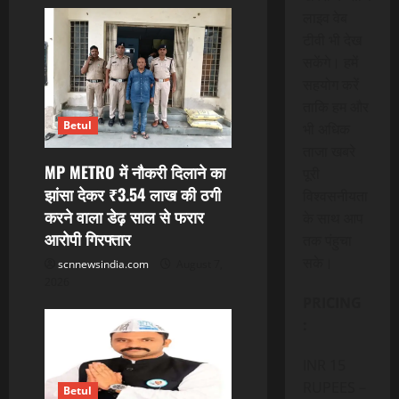
i
लाइव वेब
g
टीवी भी देख
सकेंगे। हमें
a
सहयोग करें
t
ताकि हम और
Betul
भी अधिक
i
ताजा खबरे
MP METRO में नौकरी दिलाने का
पूरी
o
झांसा देकर ₹3.54 लाख की ठगी
विश्वसनीयता
करने वाला डेढ़ साल से फरार
n
के साथ आप
आरोपी गिरफ्तार
तक पंहुचा
सके।
scnnewsindia.com
August 7,
2026
PRICING
:
INR 15
RUPEES –
Betul