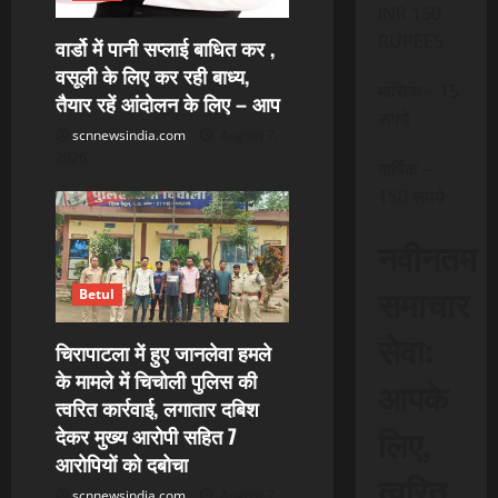
INR 150
RUPEES
वार्डो में पानी सप्लाई बाधित कर ,
वसूली के लिए कर रही बाध्य,
मासिक – 15
तैयार रहें आंदोलन के लिए – आप
रूपये
scnnewsindia.com
August 7,
2026
वार्षिक –
150 रूपये
नवीनतम
समाचार
Betul
सेवा:
चिरापाटला में हुए जानलेवा हमले
के मामले में चिचोली पुलिस की
आपके
त्वरित कार्रवाई, लगातार दबिश
लिए,
देकर मुख्य आरोपी सहित 7
आरोपियों को दबोचा
त्वरित
scnnewsindia.com
August 7,