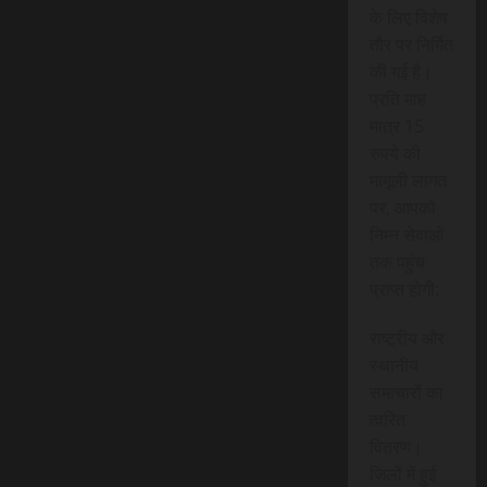
के लिए विशेष
तौर पर निर्मित
की गई है।
प्रति माह
मात्र 15
रुपये की
मामूली लागत
पर, आपको
निम्न सेवाओं
तक पहुंच
प्राप्त होगी:
राष्ट्रीय और
स्थानीय
समाचारों का
त्वरित
वितरण।
जिलों में हुई