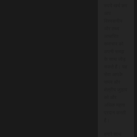
रुपये खर्च कर
आप
विश्वसनीय
और तथ्य
आधारित
समाचार को
अपनी समझ
के साथ जोड़
सकते हैं। यह
सेवा आपके
समय और
क्षेत्रीय जुड़ाव
को और
अधिक महत्व
प्रदान करती
है।
हमारे साथ