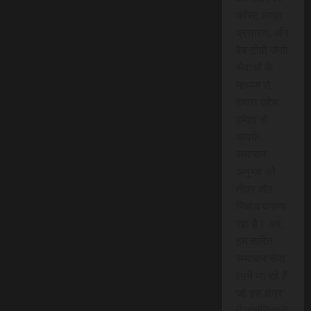
कॉस्ट लाइव
प्रसारण, और
वेब टीवी जैसी
सेवाओं के
माध्यम से,
हमारा उद्देश
हमेशा से
आपके
समाचार
अनुभव को
तीव्र और
निर्बाध बनाना
रहा है। अब,
हम त्वरित
समाचार सेवा
लाने जा रहे हैं
जो इस क्षेत्र
में क्रांतिकारी