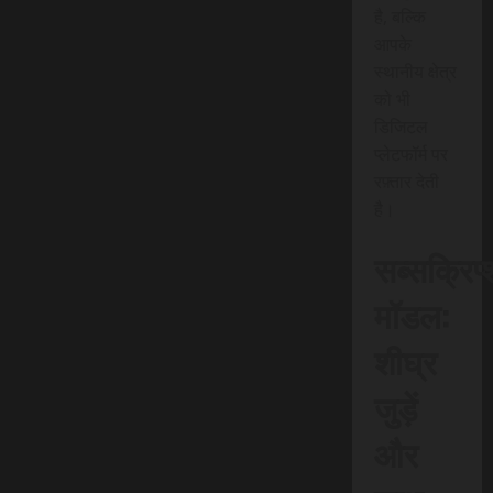
है, बल्कि
आपके
स्थानीय क्षेत्र
को भी
डिजिटल
प्लेटफॉर्म पर
रफ़्तार देती
है।
सब्सक्रिप
मॉडल:
शीघ्र
जुड़ें
और