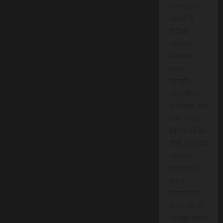
घटनाओं पर
गहराई से
वीडियो
समाचार।
स्थानीय
धरना-
प्रदर्शन,
सांस्कृतिक
कार्यक्रम और
अन्य लाइव
इवेंट्स को वेब
टीवी पर लाइव
प्रसारण।
यह पहल न
केवल
समाचार को
बेहतर ढंग से
प्रस्तुत करती