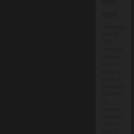
लाभ
उठाएं
एससीएन न्यूज
इंडिया की
त्वरित
समाचार सेवा
की शुरुआत
जल्द होने
वाली है। आप
इस सेवा का
पूरी तरह लाभ
उठाने के लिए
तुरंत
सब्सक्राइब
कर सकते हैं।
प्रति माह
केवल 15