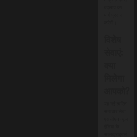
बदलाव का
मार्ग प्रदान
करेगी।
विशेष
सेवाएं:
क्या
मिलेगा
आपको?
यह नई त्वरित
समाचार सेवा
एससीएन न्यूज
इंडिया के
सब्सक्राइबर्स