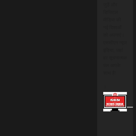
जुड़ें और
डिजिटल
मीडिया की
नई दिशाओं
को अपनाएं।
एससीएन न्यूज
इंडिया, जहां
हर सूचनात्मक
पल आपके
साथ है!
।