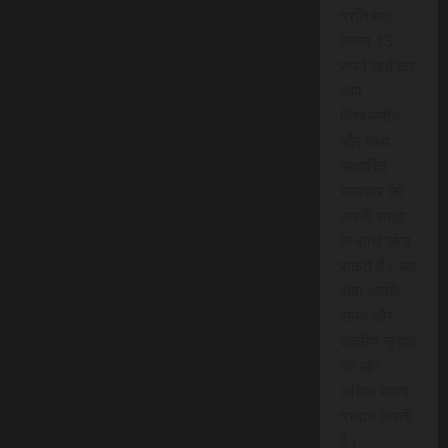
प्रति माह
केवल 15
रुपये खर्च कर
आप
विश्वसनीय
और तथ्य
आधारित
समाचार को
अपनी समझ
के साथ जोड़
सकते हैं। यह
सेवा आपके
समय और
क्षेत्रीय जुड़ाव
को और
अधिक महत्व
प्रदान करती
है।