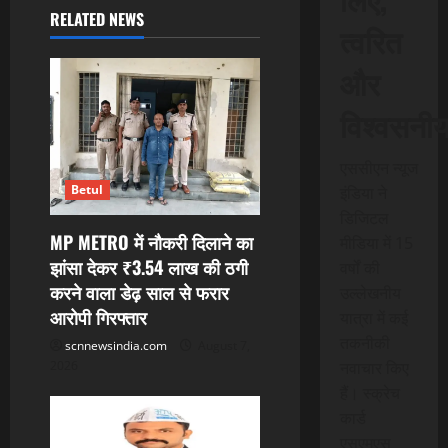
v
RELATED NEWS
त्वरित
i
और
g
विश्वसनी
a
t
एससीएन न्यूज
Betul
इंडिया ने
i
डिजिटल
MP METRO में नौकरी दिलाने का
मीडिया में 15
o
झांसा देकर ₹3.54 लाख की ठगी
वर्षों की
करने वाला डेढ़ साल से फरार
n
उल्लेखनीय
आरोपी गिरफ्तार
यात्रा में कई
तकनीकी
scnnewsindia.com
August 7,
नवाचार किए
2026
हैं। स्क्रेच
कार्ड
एसएमएस