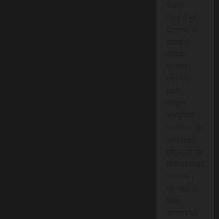
वितरण।
जिलों में हुई
घटनाओं पर
गहराई से
वीडियो
समाचार।
स्थानीय
धरना-
प्रदर्शन,
सांस्कृतिक
कार्यक्रम और
अन्य लाइव
इवेंट्स को वेब
टीवी पर लाइव
प्रसारण।
यह पहल न
केवल
समाचार को