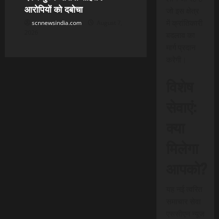
आरोपियों को दबोचा
जो इस क्षेत्र
में क्रांतिकारी
scnnewsindia.com
August 7,
2026
बदलाव का
मार्ग प्रदान
करेगी।
विशेष
सेवाएं:
क्या
मिलेगा
आपको?
यह नई त्वरित
समाचार सेवा
एससीएन न्यूज