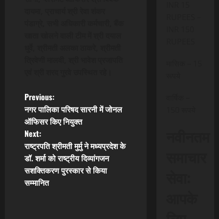
INR 15
दायमा
,
प्राचार्य श्री रेवा शंकर
RUPEES –
पंडाग्रे
,
सभी अधिकारी कर्मचारी
,
बैंक
INR 150
खाता खोलने वाली टीम में श्री दयाल
RUPEES
धुर्वे
,
श्रीमती अलका ठाकरे
,
श्रीमती
त्रिवेणी मालवी
,
श्री भावेश प्रजापति
मासिक – 15
एवं श्री शरद गुरवे उपस्थित रहे।
रूपये
P
Previous:
वार्षिक –
नगर पालिका परिषद सारनी में जोनल
150 रूपये
o
ऑफिसर किए नियुक्त
नवीनतम
Next:
s
राष्ट्रपति श्रीमती मुर्मु ने मध्यप्रदेश के
समाचार
t
डॉ. शर्मा को राष्ट्रीय दिव्यांगजन
सशक्तिकरण पुरस्कार से किया
सेवा:
n
सम्मानित
आपके
a
लिए,