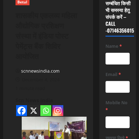
Betul
सम्बंधित किसी
भी समस्या हेतु
शासकीय एकलव्य महिला
संपर्क करें –
औद्योगिक प्रशिक्षण
CALL
-07146356015
संस्था में इंडिया पोस्ट
पेमेंट्स बैंक शिविर
Name
*
आयोजित
scnnewsindia.com
Email
*
December 4, 2024
1 minute read
Scn News India
Mobile No
*
समस्या लिखे
*