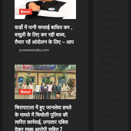
सेवा, लाइव
Betul
वेब टीवी, लो-
कॉस्ट लाइव
वार्डो में पानी सप्लाई बाधित कर ,
प्रसारण, और
वसूली के लिए कर रही बाध्य,
वेब टीवी जैसी
तैयार रहें आंदोलन के लिए – आप
सेवाओं के
माध्यम से,
scnnewsindia.com
August 7,
2026
हमारा उद्देश
हमेशा से
आपके
समाचार
अनुभव को
Betul
तीव्र और
निर्बाध बनाना
चिरापाटला में हुए जानलेवा हमले
रहा है। अब,
के मामले में चिचोली पुलिस की
हम त्वरित
त्वरित कार्रवाई, लगातार दबिश
समाचार सेवा
देकर मुख्य आरोपी सहित 7
लाने जा रहे हैं