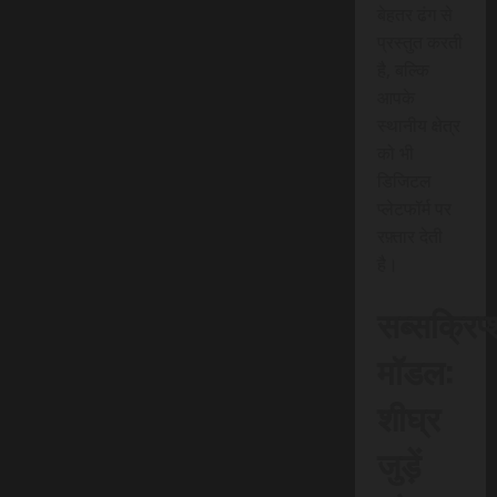
बेहतर ढंग से
प्रस्तुत करती
है, बल्कि
आपके
स्थानीय क्षेत्र
को भी
डिजिटल
प्लेटफॉर्म पर
रफ़्तार देती
है।
सब्सक्रिप
मॉडल:
शीघ्र
जुड़ें