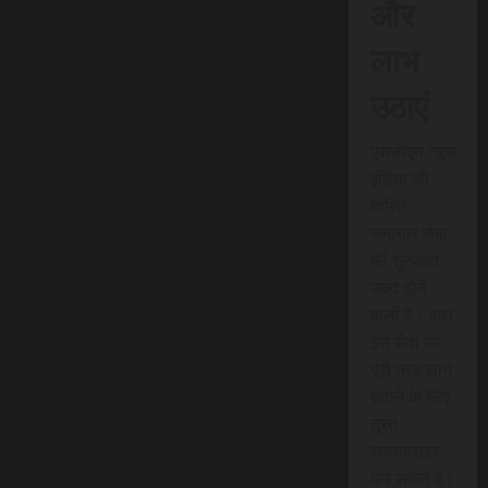
और
लाभ
उठाएं
एससीएन न्यूज
इंडिया की
त्वरित
समाचार सेवा
की शुरुआत
जल्द होने
वाली है। आप
इस सेवा का
पूरी तरह लाभ
उठाने के लिए
तुरंत
सब्सक्राइब
कर सकते हैं।