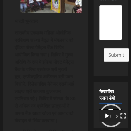
भारती भुमरकर
शासकीय एकलव्य महिला औद्योगिक
प्रशिक्षण संस्था बैतूल में मंगलवार को
इंडिया पोस्ट पेमेंट्स बैंक शिविर
आयोजित किया गया। शिविर में मुख्य
Submit
अतिथि के रूप में इंडिया पोस्ट पेमेंट्स
बैंक के वरिष्ठ प्रबंधक श्री मुरली
बूरा
,
एग्जीक्यूटिव आफिसर श्री पवन
बिसोने
,
रिलेशनशिप मैनेजर एसबीआई
मेम्बरशिप
लाइफ श्री आकाश कुलनकर
प्लान डेमो
उपस्थित रहे। शिविर में संस्था के 80
से अधिक नव प्रवेशित छात्राओं ने
Video
अपना बैंक खाता खोला एवं आधार को
00:00
04:54
Player
मोबाइल से लिंक करवाया।