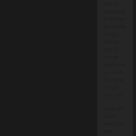
इंडिया के
सब्सक्राइबर्स
के लिए विशेष
तौर पर निर्मित
की गई है।
प्रति माह
मात्र 15
रुपये की
मामूली लागत
पर, आपको
निम्न सेवाओं
तक पहुंच
प्राप्त होगी:
राष्ट्रीय और
स्थानीय
समाचारों का
त्वरित