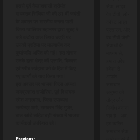
इससे पूर्व कैलाशवासी श्रीमंत
सेवा, लाइव
माधवराव सिंधिया जी की 81 वीं जयंती
वेब टीवी, लो-
के अवसर पर भारतीय जनता पार्टी
कॉस्ट लाइव
जिला ग्वालियर महानगर द्वारा सुबह 9
प्रसारण, और
बजे कटोरा ताल स्थित छत्री पर
वेब टीवी जैसी
उनकी प्रतिमा पर माल्यार्पण कर
सेवाओं के
पुष्पांजलि अर्पित की गई। इस दौरान
माध्यम से,
उनके द्वारा क्षेत्र की प्रगति, विकास
हमारा उद्देश
एवं गरीब सर्वहारा वर्ग के हित में किए
हमेशा से
गए कार्यों को याद किया गया।
आपके
इस अवसर पर भाजपा जिला अध्यक्ष
समाचार
जयप्रकाश राजोरिया, पूर्व विधायक
अनुभव को
रमेश अग्रवाल, जिला उपाध्यक्ष
तीव्र और
सत्येन्द्र शर्मा, रामबरन सिंह गुर्जर,
निर्बाध बनाना
बाल खांडे सहित बड़ी संख्या में भाजपा
रहा है। अब,
कार्यकर्ता उपस्थित रहे।
हम त्वरित
समाचार सेवा
Previous:
लाने जा रहे हैं