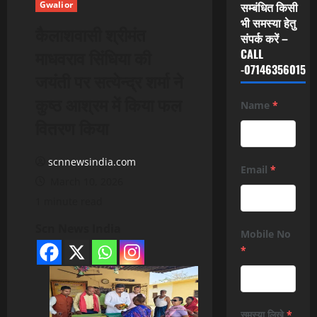
Gwalior
सम्बंधित किसी
भी समस्या हेतु
कैलाशवासी श्रीमंत
संपर्क करें –
माधवराव सिंधिया की
CALL
-07146356015
जयंती पर सत्येन्द्र शर्मा ने
कुष्ठ आश्रम में किया फल
Name
*
वितरण किया
scnnewsindia.com
Email
*
March 10, 2026
1 minute read
Scn News India
Mobile No
*
समस्या लिखे
*