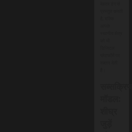
बेहतर ढंग से
प्रस्तुत करती
है, बल्कि
आपके
स्थानीय क्षेत्र
को भी
डिजिटल
प्लेटफॉर्म पर
रफ़्तार देती
है।
सब्सक्रिप
मॉडल:
शीघ्र
जुड़ें