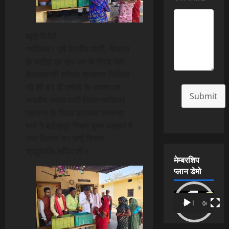
ब्यूरो रिपोर्ट
ग्वालियर। पूर्व केंद्रीय मंत्री, विकास
के मसीहा एवं जन-जन के प्रिय नेता
कैलाशवासी श्रीमंत माधवराव सिंधिया
जी की 81 वीं जयंती के अवसर पर
Submit
भारतीय जनता पार्टी जिला ग्वालियर
महानगर के जिला उपाध्यक्ष सत्येन्द्र
शर्मा ने बहोड़ापुर स्थित कुष्ठ आश्रम में
फल वितरण कर उन्हें विनम्र
श्रद्धांजलि अर्पित की।
मेम्बरशिप
प्लान डेमो
Video
00:00
04:54
Player