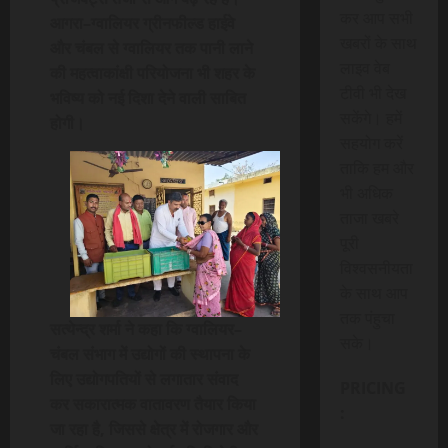
कर आप सभी
आगरा–ग्वालियर ग्रीनफील्ड हाईवे
खबरों के साथ
और चंबल से ग्वालियर तक पानी लाने
लाइव वेब
की महत्वाकांक्षी परियोजना भी शहर के
टीवी भी देख
भविष्य को नई दिशा देने वाली साबित
सकेंगे। हमें
होगी।
सहयोग करें
ताकि हम और
भी अधिक
ताजा खबरे
पूरी
विश्वसनीयता
के साथ आप
तक पंहुचा
सत्येन्द्र शर्मा ने कहा कि ग्वालियर–
सके।
चंबल संभाग में उद्योगों की स्थापना के
लिए उद्योगपतियों से लगातार संवाद
PRICING
कर सकारात्मक वातावरण तैयार किया
:
जा रहा है, जिससे क्षेत्र में रोजगार और