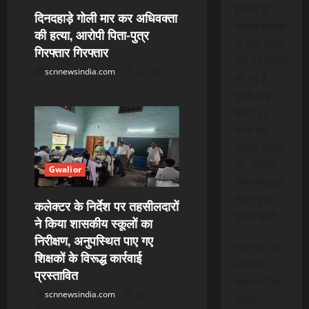
i
इंडिया के
दिनदहाड़े गोली मार कर अधिवक्ता
सब्सक्राइबर्स
की हत्या, आरोपी पिता-पुत्र
o
के लिए विशेष
गिरफ्तार गिरफ्तार
तौर पर निर्मित
n
scnnewsindia.com
July 24,
की गई है।
2026
प्रति माह
मात्र 15
रुपये की
मामूली लागत
पर, आपको
Gwalior
निम्न सेवाओं
तक पहुंच
कलेक्टर के निर्देश पर तहसीलदारों
प्राप्त होगी:
ने किया शासकीय स्कूलों का
निरीक्षण, अनुपस्थित पाए गए
राष्ट्रीय और
शिक्षकों के विरूद्ध कार्रवाई
स्थानीय
प्रस्तावित
समाचारों का
scnnewsindia.com
July 10,
त्वरित
2026