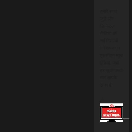
हमारे साथ
जुड़ें और
डिजिटल
मीडिया की
नई दिशाओं
को अपनाएं।
एससीएन न्यूज
इंडिया, जहां
हर सूचनात्मक
पल आपके
साथ है!
।