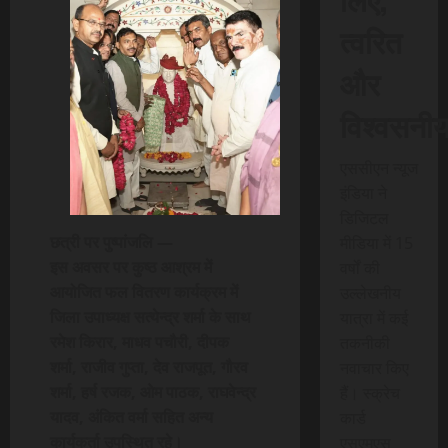
त्वरित
और
विश्वसनी
एससीएन न्यूज
इंडिया ने
डिजिटल
छत्री पर पुष्पांजलि —
मीडिया में 15
इस अवसर पर कुष्ठ आश्रम में
वर्षों की
आयोजित फल वितरण कार्यक्रम में
उल्लेखनीय
जिला उपाध्यक्ष सत्येन्द्र शर्मा के साथ
यात्रा में कई
रमेश किरार, माधव पचौरी, दीपक
तकनीकी
शर्मा, राजीव गुप्ता, देव राजपूत, गौरव
नवाचार किए
शर्मा, हर्ष रजक, ओम पाठक, राघवेन्द्र
हैं। स्क्रेच
यादव, अंकित वर्मा सहित अन्य
कार्ड
कार्यकर्ता उपस्थित रहे।
एसएमएस