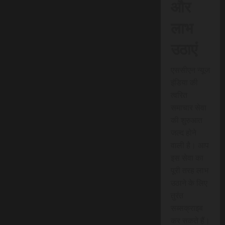
और
लाभ
उठाएं
एससीएन न्यूज
इंडिया की
त्वरित
समाचार सेवा
की शुरुआत
जल्द होने
वाली है। आप
इस सेवा का
पूरी तरह लाभ
उठाने के लिए
तुरंत
सब्सक्राइब
कर सकते हैं।