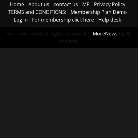
Home
About us
contact us
MP
Privacy Policy
TERMS and CONDITIONS:
Membership Plan Demo
Log In
For membership click here
Help desk
Scnnewsindia© All rights reserved.
|
MoreNews
by AF
themes.