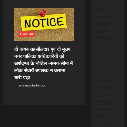
वितरण।
जिलों में हुई
घटनाओं पर
गहराई से
वीडियो
Gwalior
समाचार।
स्थानीय
दो नायब तहसीलदार एवं दो मुख्य
धरना-
नगर पालिका अधिकारियों को
प्रदर्शन,
अर्थदण्ड के नोटिस -समय-सीमा में
सांस्कृतिक
लोक सेवायें उपलब्ध न कराना
कार्यक्रम और
भारी पड़ा
अन्य लाइव
scnnewsindia.com
June 30,
इवेंट्स को वेब
2026
टीवी पर लाइव
प्रसारण।
यह पहल न
केवल
समाचार को