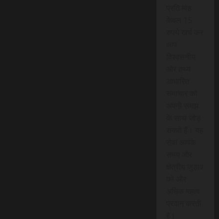
प्रति माह
केवल 15
रुपये खर्च कर
आप
विश्वसनीय
और तथ्य
आधारित
समाचार को
अपनी समझ
के साथ जोड़
सकते हैं। यह
सेवा आपके
समय और
क्षेत्रीय जुड़ाव
को और
अधिक महत्व
प्रदान करती
है।