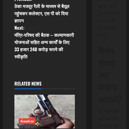
P
ठेका मजदूर रैली के माध्यम से बैतूल
जो इस क्षेत्र
o
पहुंचकर कलेक्टर, एस पी को दिया
में क्रांतिकारी
ज्ञापन
बदलाव का
s
Next:
मार्ग प्रदान
t
मंत्रि-परिषद की बैठक – कल्याणकारी
करेगी।
योजनाओं सहित अन्य कार्यों के लिए
n
विशेष
33 हजार 240 करोड़ रूपये की
स्वीकृति
a
सेवाएं:
v
क्या
i
RELATED NEWS
मिलेगा
g
आपको?
a
यह नई त्वरित
समाचार सेवा
t
Gwalior
एससीएन न्यूज