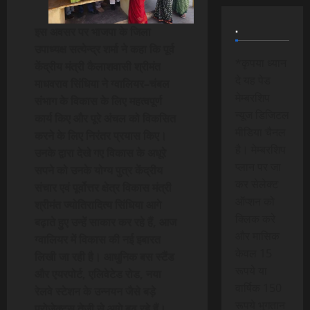
.
इस अवसर पर भाजपा के जिला
उपाध्यक्ष सत्येन्द्र शर्मा ने कहा कि पूर्व
*कृपया ध्यान
केंद्रीय मंत्री कैलाशवासी श्रीमंत
दे यह पेड
माधवराव सिंधिया ने ग्वालियर–चंबल
मेम्बरशिप
संभाग के विकास के लिए महत्वपूर्ण
न्यूज डिजिटल
कार्य किए और पूरे अंचल को विकसित
मीडिया चैनल
करने के लिए निरंतर प्रयास किए।
है। मेम्बरशिप
उनके द्वारा देखे गए विकास के अधूरे
प्लान पर जा
सपने को उनके योग्य पुत्र केंद्रीय
कर सेलेक्ट
संचार एवं पूर्वोत्तर क्षेत्र विकास मंत्री
ऑप्शन को
श्रीमंत ज्योतिरादित्य सिंधिया आगे
क्लिक करे
बढ़ाते हुए उन्हें साकार कर रहे हैं, आज
और मासिक
ग्वालियर में विकास की नई इबारत
केवल 15
लिखी जा रही है। आधुनिक बस स्टैंड
रूपये या
और एयरपोर्ट, एलिवेटेड रोड, नया
वार्षिक 150
रेलवे स्टेशन के उन्नयन जैसे बड़े
रूपये भुगतान
प्रोजेक्ट्स तेजी से आगे बढ़ रहे हैं।