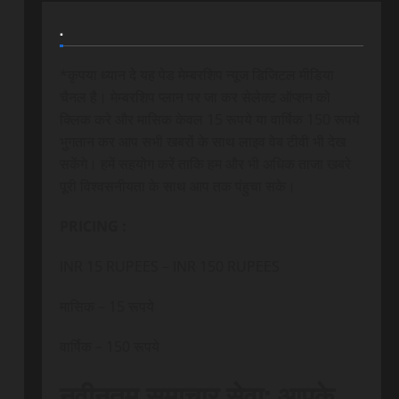
.
*कृपया ध्यान दे यह पेड मेम्बरशिप न्यूज डिजिटल मीडिया
चैनल है। मेम्बरशिप प्लान पर जा कर सेलेक्ट ऑप्शन को
क्लिक करे और मासिक केवल 15 रूपये या वार्षिक 150 रूपये
भुगतान कर आप सभी खबरों के साथ लाइव वेब टीवी भी देख
सकेंगे। हमें सहयोग करें ताकि हम और भी अधिक ताजा खबरे
पूरी विश्वसनीयता के साथ आप तक पंहुचा सके।
PRICING :
INR 15 RUPEES – INR 150 RUPEES
मासिक – 15 रूपये
वार्षिक – 150 रूपये
नवीनतम समाचार सेवा: आपके