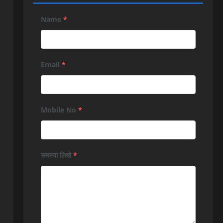
Name
*
Email
*
Mobile No
*
समस्या लिखे
*