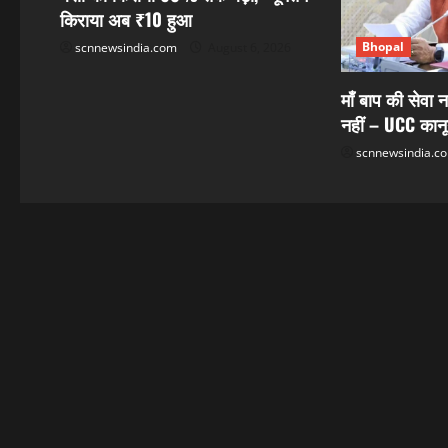
t
किराया अब ₹10 हुआ
i
Bhopal
scnnewsindia.com
August 6, 2026
o
माँ बाप की सेवा न
n
नहीं – UCC कान
scnnewsindia.c