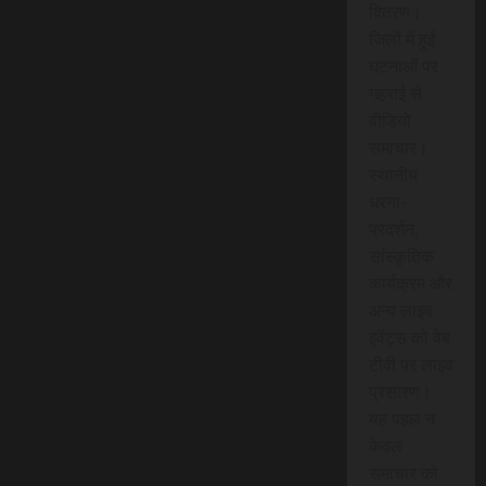
वितरण।
जिलों में हुई
घटनाओं पर
गहराई से
वीडियो
समाचार।
स्थानीय
धरना-
प्रदर्शन,
सांस्कृतिक
कार्यक्रम और
अन्य लाइव
इवेंट्स को वेब
टीवी पर लाइव
प्रसारण।
यह पहल न
केवल
समाचार को