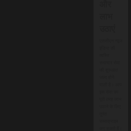
और
लाभ
उठाएं
एससीएन न्यूज
इंडिया की
त्वरित
समाचार सेवा
की शुरुआत
जल्द होने
वाली है। आप
इस सेवा का
पूरी तरह लाभ
उठाने के लिए
तुरंत
सब्सक्राइब
कर सकते हैं।