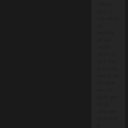
प्रति माह
केवल 15
रुपये खर्च कर
आप
विश्वसनीय
और तथ्य
आधारित
समाचार को
अपनी समझ
के साथ जोड़
सकते हैं। यह
सेवा आपके
समय और
क्षेत्रीय जुड़ाव
को और
अधिक महत्व
प्रदान करती
है।