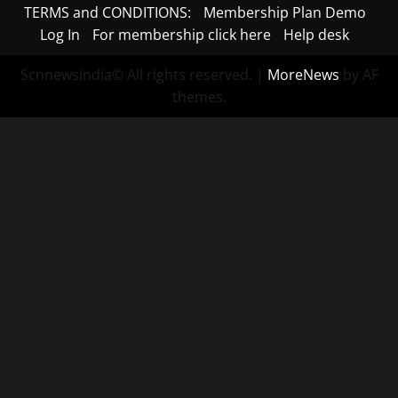
TERMS and CONDITIONS:
Membership Plan Demo
Log In
For membership click here
Help desk
Scnnewsindia© All rights reserved.
|
MoreNews
by AF
themes.