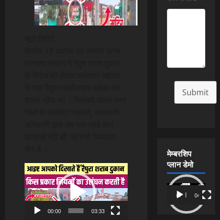
ब्यूरो रिपोर्ट
दिनांक 15 अप्रैल को भगवती मानव
कल्याण संगठन ने रैपुरा शराब दुकान
के विरोध को लेकर कलेक्टर महोदय
के नाम रैपुरा तहसीलदार महोदय को
Submit
ज्ञापन सौंपा था । जिसको लेकर पन्ना
जिले के कलेक्टर महोदय, आबकारी
अधिकारी द्वारा अब तक कोई ठोस
कार्रवाई नहीं की गई सभी जिम्मेदार
मौन है ।
मेम्बरशिप
प्लान डेमो
Video
Player
Video
00:00
04:54
Player
00:00
03:33