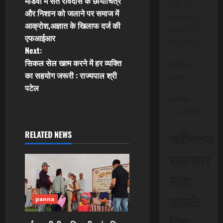
मांडवी में संत रविदास के छायाचित्र
INR 15
o
और निशान को जलाने पर समाज में
RUPEES –
आक्रोश,अज्ञात के खिलाफ दर्ज की
s
INR 150
एफआईआर
RUPEES
t
Next:
सिकल सेल खत्म करने में हर व्यक्ति
मासिक – 15
n
का सहयोग जरूरी : राज्यपाल श्री
रूपये
पटेल
a
वार्षिक –
v
150 रूपये
i
नवीनतम
RELATED NEWS
g
समाचार
a
सेवा:
t
आपके
panna
i
लिए,