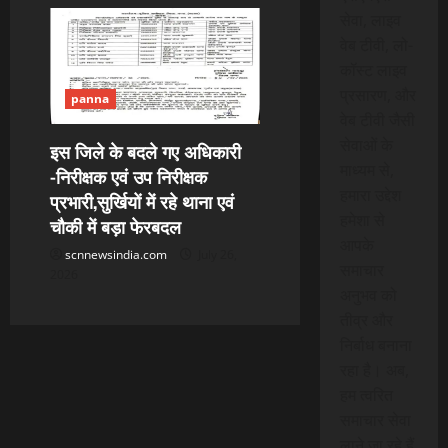
सेवा, लाइव
वेब टीवी, लो-
कॉस्ट लाइव
प्रसारण, और
panna
वेब टीवी जैसी
सेवाओं के
इस जिले के बदले गए अधिकारी
माध्यम से,
-निरीक्षक एवं उप निरीक्षक
हमारा उद्देश
प्रभारी,सुर्खियों में रहे थाना एवं
हमेशा से
चौकी में बड़ा फेरबदल
आपके
scnnewsindia.com
July 26,
समाचार
2026
अनुभव को
तीव्र और
निर्बाध बनाना
रहा है। अब,
हम त्वरित
समाचार सेवा
लाने जा रहे हैं