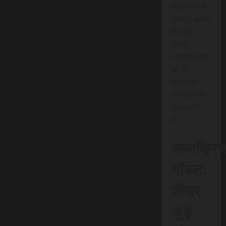
बेहतर ढंग से
प्रस्तुत करती
है, बल्कि
आपके
स्थानीय क्षेत्र
को भी
डिजिटल
प्लेटफॉर्म पर
रफ़्तार देती
है।
सब्सक्रिप
मॉडल:
शीघ्र
जुड़ें