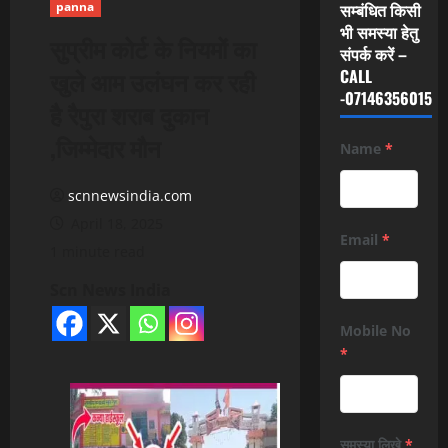
panna
सम्बंधित किसी
भी समस्या हेतु
सुप्रीम कोर्ट के नियमों का
संपर्क करें –
खुले आम उलंघन कर रही
CALL
-07146356015
है रैपुरा शराब दुकान
,जिम्मेदार मौन
Name
*
scnnewsindia.com
April 18, 2025
Email
*
1 minute read
Scn News India
Mobile No
*
समस्या लिखे
*