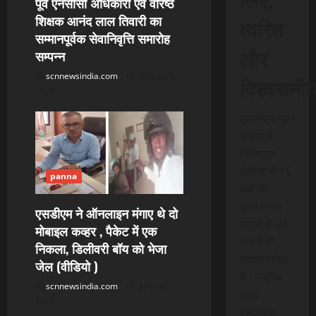
पूर्व एनसीसी अधिकारी एवं वरिष्ठ
शिक्षक आनंद लाल तिवारी का
o
त्वरित
सम्मानपूर्वक सेवानिवृत्ति समारोह
n
और
सम्पन्न
scnnewsindia.com
August 1,
विश्वसनी
2026
एससीएन न्यूज
इंडिया ने
डिजिटल
मीडिया में 15
panna
वर्षों की
उल्लेखनीय
एसडीएम ने ऑनलाइन मंगाए थे दो
यात्रा में कई
मोबाइल कव्हर , पैकेट में एक
तकनीकी
निकला, डिलीवरी बॉय को भेजा
नवाचार किए
जेल (वीडियो )
हैं। स्क्रेच
scnnewsindia.com
July 26,
कार्ड
2026
एसएमएस