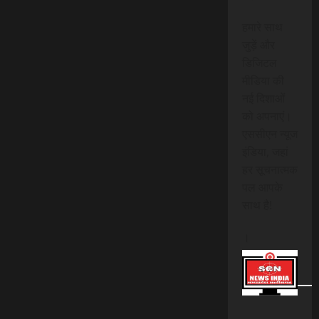
हमारे साथ
जुड़ें और
डिजिटल
मीडिया की
नई दिशाओं
को अपनाएं।
एससीएन न्यूज
इंडिया, जहां
हर सूचनात्मक
पल आपके
साथ है!
।