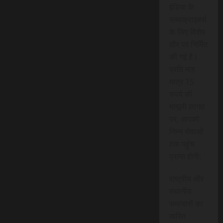
इंडिया के
सब्सक्राइबर्स
के लिए विशेष
तौर पर निर्मित
की गई है।
प्रति माह
मात्र 15
रुपये की
मामूली लागत
पर, आपको
निम्न सेवाओं
तक पहुंच
प्राप्त होगी:
राष्ट्रीय और
स्थानीय
समाचारों का
त्वरित