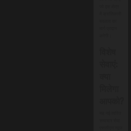
जो इस क्षेत्र
में क्रांतिकारी
बदलाव का
मार्ग प्रदान
करेगी।
विशेष
सेवाएं:
क्या
मिलेगा
आपको?
यह नई त्वरित
समाचार सेवा
एससीएन न्यूज