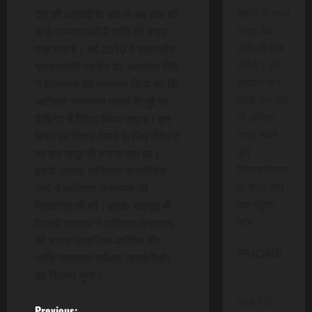
खबरों के साथ
देश की आज़ादी के बाद से अब तक की
लाइव वेब
सभी जनगणनाओं में जाति को बाहर
टीवी भी देख
रखा गया है। वर्ष 2010 में तत्कालीन
सकेंगे। हमें
प्रधानमंत्री स्वर्गीय डॉ. मनमोहन सिंह
सहयोग करें
ने लोकसभा को आश्वस्त किया था कि
ताकि हम और
जातिवार जनगणना कराने के मुद्दे पर
भी अधिक
कैबिनेट में विचार किया जाएगा। इस
ताजा खबरे
विषय पर विचार-विमर्श के लिए मंत्रियों
पूरी
का एक समूह भी बनाया गया था।
विश्वसनीयता
इसके अलावा अधिकांश राजनीतिक
के साथ आप
दलों ने जातिवार जनगणना की
तक पंहुचा
सिफारिश की थी। इसके बावजूद भी
सके।
पिछली सरकार ने जातिगत जनगणना
की बजाय सामाजिक-आर्थिक और
PRICING
जाति जनगणना सर्वेक्षण (एसईसीसी)
:
का विकल्प चुना।
INR 15
Previous: