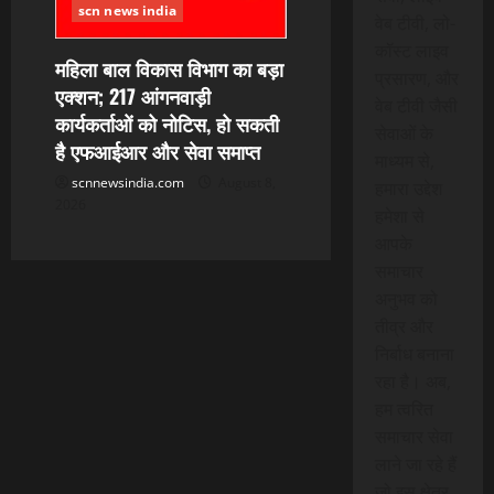
scn news india
वेब टीवी, लो-
कॉस्ट लाइव
महिला बाल विकास विभाग का बड़ा
प्रसारण, और
एक्शन; 217 आंगनवाड़ी
वेब टीवी जैसी
कार्यकर्ताओं को नोटिस, हो सकती
सेवाओं के
है एफआईआर और सेवा समाप्त
माध्यम से,
scnnewsindia.com
August 8,
हमारा उद्देश
2026
हमेशा से
आपके
समाचार
अनुभव को
तीव्र और
निर्बाध बनाना
रहा है। अब,
हम त्वरित
समाचार सेवा
लाने जा रहे हैं
जो इस क्षेत्र