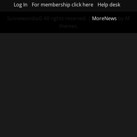
Log In
For membership click here
Help desk
Scnnewsindia© All rights reserved.
|
MoreNews
by AF
themes.