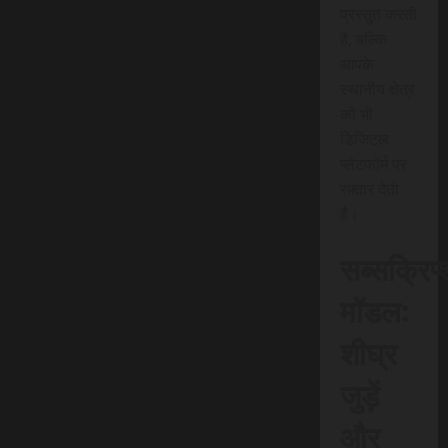
प्रस्तुत करती
है, बल्कि
आपके
स्थानीय क्षेत्र
को भी
डिजिटल
प्लेटफॉर्म पर
रफ़्तार देती
है।
सब्सक्रिप
मॉडल:
शीघ्र
जुड़ें
और