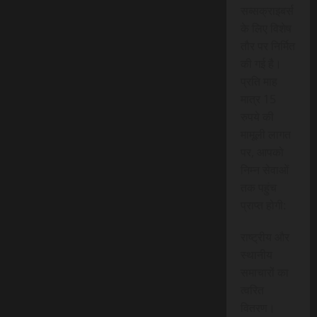
सब्सक्राइबर्स
के लिए विशेष
तौर पर निर्मित
की गई है।
प्रति माह
मात्र 15
रुपये की
मामूली लागत
पर, आपको
निम्न सेवाओं
तक पहुंच
प्राप्त होगी:
राष्ट्रीय और
स्थानीय
समाचारों का
त्वरित
वितरण।