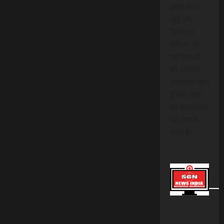
हमारे साथ
जुड़ें और
डिजिटल
मीडिया की
नई दिशाओं
को अपनाएं।
एससीएन न्यूज
इंडिया, जहां
हर सूचनात्मक
पल आपके
साथ है!
।