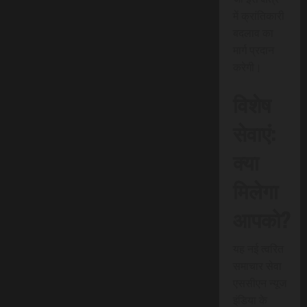
में क्रांतिकारी
बदलाव का
मार्ग प्रदान
करेगी।
विशेष
सेवाएं:
क्या
मिलेगा
आपको?
यह नई त्वरित
समाचार सेवा
एससीएन न्यूज
इंडिया के