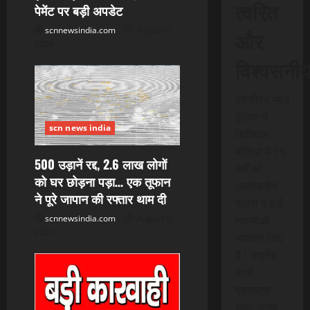
त्वरित
i
पेमेंट पर बड़ी अपडेट
scnnewsindia.com
August 9,
और
o
2026
विश्वसनी
n
एससीएन न्यूज
इंडिया ने
scn news india
डिजिटल
मीडिया में 15
500 उड़ानें रद्द, 2.6 लाख लोगों
वर्षों की
को घर छोड़ना पड़ा… एक तूफान
उल्लेखनीय
ने पूरे जापान की रफ्तार थाम दी
यात्रा में कई
scnnewsindia.com
August 9,
तकनीकी
2026
नवाचार किए
हैं। स्क्रेच
कार्ड
एसएमएस
सेवा, लाइव