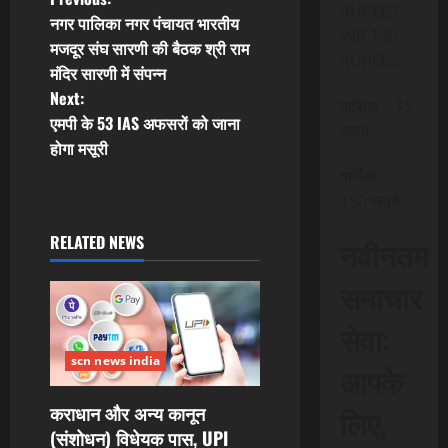
P
RUPEES –
नगर पालिका नगर पंचायत भारतीय
o
INR 150
मजदूर संघ सारणी की बैठक श्री राम
RUPEES
मंदिर सारणी में संपन्न
s
Next:
मासिक – 15
t
एमपी के 53 IAS अफसरों को जाना
रूपये
होगा मसूरी
n
वार्षिक –
150 रूपये
a
RELATED NEWS
नवीनतम
v
समाचार
i
सेवा:
g
scn news india
आपके
a
कराधान और अन्य कानून
लिए,
t
(संशोधन) विधेयक पास, UPI