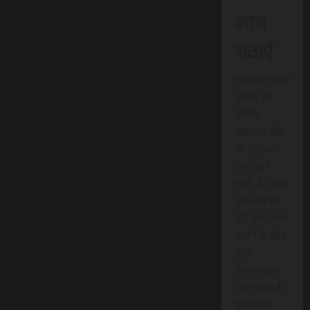
लाभ
उठाएं
एससीएन न्यूज
इंडिया की
त्वरित
समाचार सेवा
की शुरुआत
जल्द होने
वाली है। आप
इस सेवा का
पूरी तरह लाभ
उठाने के लिए
तुरंत
सब्सक्राइब
कर सकते हैं।
प्रति माह