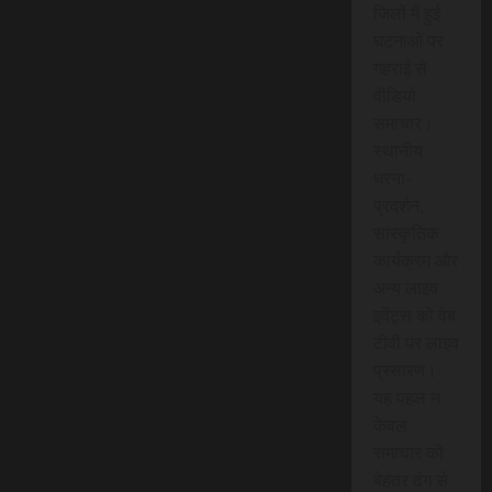
जिलों में हुई
घटनाओं पर
गहराई से
वीडियो
समाचार।
स्थानीय
धरना-
प्रदर्शन,
सांस्कृतिक
कार्यक्रम और
अन्य लाइव
इवेंट्स को वेब
टीवी पर लाइव
प्रसारण।
यह पहल न
केवल
समाचार को
बेहतर ढंग से