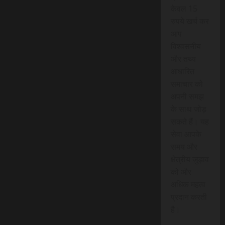
केवल 15
रुपये खर्च कर
आप
विश्वसनीय
और तथ्य
आधारित
समाचार को
अपनी समझ
के साथ जोड़
सकते हैं। यह
सेवा आपके
समय और
क्षेत्रीय जुड़ाव
को और
अधिक महत्व
प्रदान करती
है।