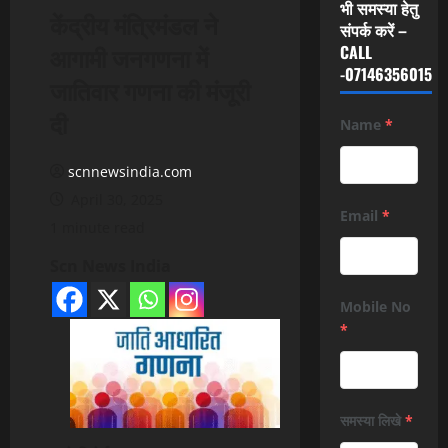
भी समस्या हेतु
केंद्रीय मंत्रिमंडल ने
संपर्क करें –
आगामी जनगणना में
CALL
-07146356015
जातिवार गणना की मंजूरी
दी
Name
*
scnnewsindia.com
April 30, 2025
Email
*
1 minute read
Scn News India
Mobile No
*
समस्या लिखे
*