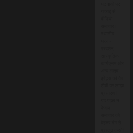
घटनाओं पर
गहराई से
वीडियो
समाचार।
स्थानीय
धरना-
प्रदर्शन,
सांस्कृतिक
कार्यक्रम और
अन्य लाइव
इवेंट्स को वेब
टीवी पर लाइव
प्रसारण।
यह पहल न
केवल
समाचार को
बेहतर ढंग से
प्रस्तुत करती