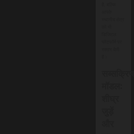
है, बल्कि
आपके
स्थानीय क्षेत्र
को भी
डिजिटल
प्लेटफॉर्म पर
रफ़्तार देती
है।
सब्सक्रिप
मॉडल:
शीघ्र
जुड़ें
और