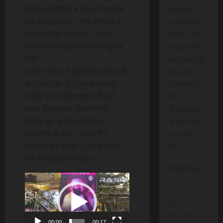
मोहल्ला समितियों व संगत ने पुष्पवृष्टि
लाइव वेब
कर स्वागत किया। नगर पालिका ने
टीवी भी देख
मार्ग की विशेष सफाई की, जबकि
सकेंगे। हमें
प्रशासन ने ट्रैफिक व्यवस्था सुचारु
सहयोग करें
रखी।
ताकि हम और
समापन दीवान में गुरुघर के वजीर भाई
भी अधिक
अरविंदर सिंह जी ने गुरु तेग बहादुर
ताजा खबरे
साहिब जी की बैरागमयी बाणी और
पूरी
पावन इतिहास का विवरण दिया,
विश्वसनीयता
जिससे पूरा गुरुद्वारा वातावरण
के साथ आप
भावविभोर हो उठा। अंतिम दिन
तक पंहुचा
मंगलवार को दोपहर 1:30 से शाम 5
सके।
बजे तक अटूट लंगर चला।
PRICING
Video
:
Player
INR 15
RUPEES –
00:00
00:17