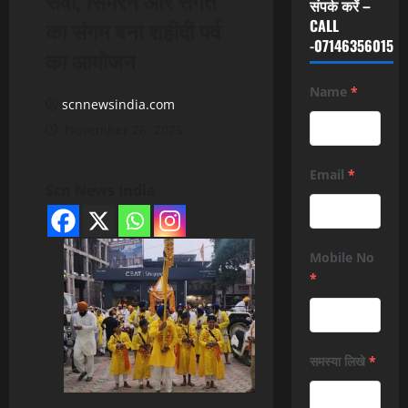
संपर्क करें –
का संगम बना शहीदी पर्व
CALL
-07146356015
का आयोजन
Name
*
scnnewsindia.com
November 26, 2025
Email
*
Scn News India
Mobile No
*
समस्या लिखे
*