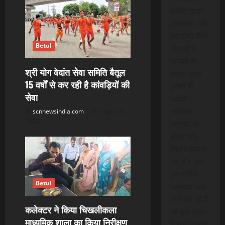
कॉस्ट लाइव
प्रसारण, और
वेब टीवी जैसी
Betul
सेवाओं के
माध्यम से,
श्री योग वेदांत सेवा समिति बैतूल
हमारा उद्देश
15 वर्षों से कर रही है कांवड़ियों की
हमेशा से
सेवा
आपके
समाचार
scnnewsindia.com
August 8,
2026
अनुभव को
तीव्र और
निर्बाध बनाना
रहा है। अब,
हम त्वरित
Betul
समाचार सेवा
लाने जा रहे हैं
कलेक्टर ने किया चिखलीकला
जो इस क्षेत्र
माध्यमिक शाला का किया निरीक्षण
में क्रांतिकारी