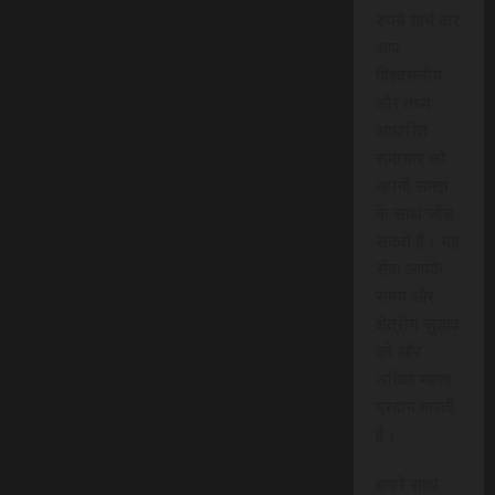
रुपये खर्च कर
आप
विश्वसनीय
और तथ्य
आधारित
समाचार को
अपनी समझ
के साथ जोड़
सकते हैं। यह
सेवा आपके
समय और
क्षेत्रीय जुड़ाव
को और
अधिक महत्व
प्रदान करती
है।
हमारे साथ