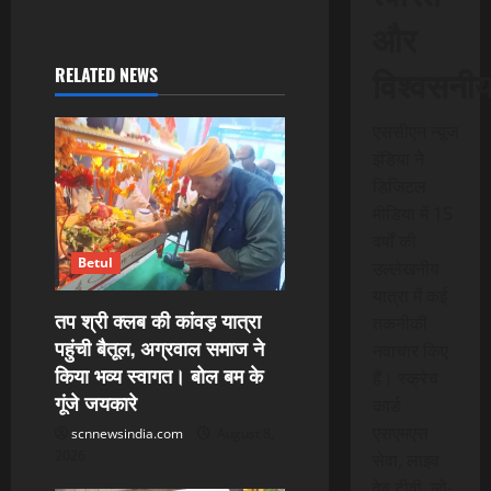
और
a
विश्वसनी
RELATED NEWS
v
i
एससीएन न्यूज
इंडिया ने
g
डिजिटल
मीडिया में 15
a
वर्षों की
t
Betul
उल्लेखनीय
यात्रा में कई
i
तप श्री क्लब की कांवड़ यात्रा
तकनीकी
पहुंची बैतूल, अग्रवाल समाज ने
नवाचार किए
o
किया भव्य स्वागत। बोल बम के
हैं। स्क्रेच
गूंजे जयकारे
n
कार्ड
एसएमएस
scnnewsindia.com
August 8,
2026
सेवा, लाइव
वेब टीवी, लो-