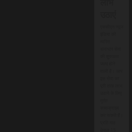
लाभ
उठाएं
एससीएन न्यूज
इंडिया की
त्वरित
समाचार सेवा
की शुरुआत
जल्द होने
वाली है। आप
इस सेवा का
पूरी तरह लाभ
उठाने के लिए
तुरंत
सब्सक्राइब
कर सकते हैं।
प्रति माह
केवल 15