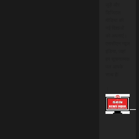
जुड़ें और
डिजिटल
मीडिया की
नई दिशाओं
को अपनाएं।
एससीएन न्यूज
इंडिया, जहां
हर सूचनात्मक
पल आपके
साथ है!
।