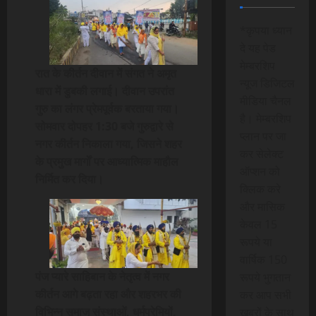
*कृपया ध्यान
दे यह पेड
मेम्बरशिप
रात के कीर्तन दीवान में संगत ने अमृत
न्यूज डिजिटल
धारा में डुबकी लगाई। दीवान उपरांत
मीडिया चैनल
गुरु का लंगर प्रेमपूर्वक बरताया गया।
है। मेम्बरशिप
सोमवार दोपहर 1:30 बजे गुरुद्वारे से
प्लान पर जा
नगर कीर्तन निकाला गया, जिसने शहर
कर सेलेक्ट
के प्रमुख मार्गों पर आध्यात्मिक माहौल
ऑप्शन को
निर्मित कर दिया।
क्लिक करे
और मासिक
केवल 15
रूपये या
वार्षिक 150
पंज प्यारे साहिबान के नेतृत्व में नगर
रूपये भुगतान
कीर्तन आगे बढ़ता रहा और शहरभर की
कर आप सभी
विभिन्न समाज संस्थाओं, धर्मप्रेमियों,
खबरों के साथ