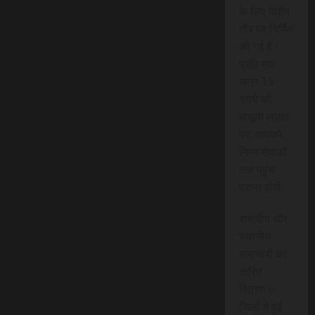
के लिए विशेष
तौर पर निर्मित
की गई है।
प्रति माह
मात्र 15
रुपये की
मामूली लागत
पर, आपको
निम्न सेवाओं
तक पहुंच
प्राप्त होगी:
राष्ट्रीय और
स्थानीय
समाचारों का
त्वरित
वितरण।
जिलों में हुई