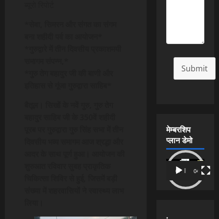
ब्यूरो रिपोर्ट
*सेवा, सिमरन और संगत का संगम
बना शहीदी पर्व का आयोजन*
*गुरुद्वारे में तीन दिवसीय प्रकाशमयी
समागम संपन्न,*
Submit
*गुरु तेग बहादुर जी की बाणी और
इतिहास से गूंजा गुरुद्वारा साहिब*
बैतूल। सिखों के नवें गुरु, गुरु तेग
बहादुर साहिब जी के 350वें शहीदी
मेम्बरशिप
पूरब पर गुरुद्वारा गुरु सिंह सभा में तीन
प्लान डेमो
दिवसीय भव्य समागम आज श्रद्धा और
आदर के साथ पूर्ण हुआ। आयोजन की
Video
शुरुआत रविवार सुबह प्राकृतिक
00:00
04:54
Player
चिकित्सा शिविर से हुई, जिसमें बड़ी
संख्या में शहरवासियों ने स्वास्थ्य लाभ
लिया।
.