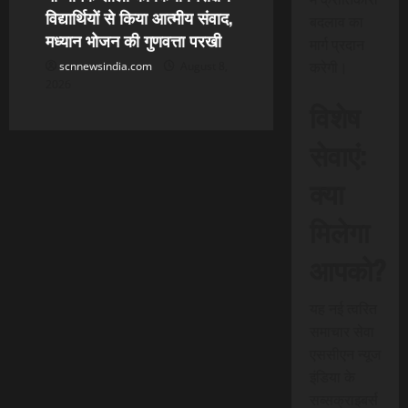
विद्यार्थियों से किया आत्मीय संवाद,
बदलाव का
मध्यान भोजन की गुणवत्ता परखी
मार्ग प्रदान
करेगी।
scnnewsindia.com
August 8,
2026
विशेष
सेवाएं:
क्या
मिलेगा
आपको?
यह नई त्वरित
समाचार सेवा
एससीएन न्यूज
इंडिया के
सब्सक्राइबर्स