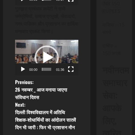
INR 150
गुरुद्वारा प्रबंधक कमेटी ने सभी
RUPEES
धर्मप्रेमियों, समाज प्रमुखों, सेवादारों,
नगर पालिका और प्रशासन का हार्दिक
मासिक – 15
धन्यवाद प्रकट किया।
रूपये
Video
वार्षिक –
Player
150 रूपये
नवीनतम
00:00
01:36
समाचार
P
Previous:
26 नवम्बर _ आज मनाया जाएगा
सेवा:
o
संविधान दिवस
आपके
Next:
s
दिल्ली विश्वविद्यालय में अतिथि
लिए,
t
शिक्षक-शोधार्थियों का आंदोलन सातवें
दिन भी जारी : फिर भी प्रशासन मौन
त्वरित
n