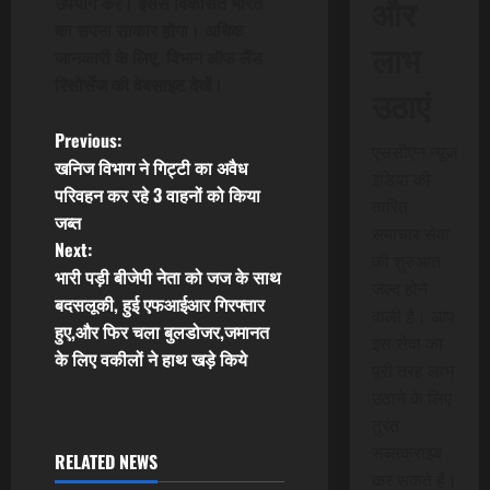
और
उपयोग करें। इससे विकसित भारत
का सपना साकार होगा। अधिक
लाभ
जानकारी के लिए, विभाग ऑफ लैंड
रिसोर्सेज की वेबसाइट देखें।
उठाएं
P
Previous:
एससीएन न्यूज
खनिज विभाग ने गिट्टी का अवैध
इंडिया की
o
परिवहन कर रहे 3 वाहनों को किया
त्वरित
जब्त
s
समाचार सेवा
Next:
की शुरुआत
t
भारी पड़ी बीजेपी नेता को जज के साथ
जल्द होने
बदसलूकी, हुई एफआईआर गिरफ्तार
वाली है। आप
n
हुए,और फिर चला बुलडोजर,जमानत
इस सेवा का
के लिए वकीलों ने हाथ खड़े किये
a
पूरी तरह लाभ
उठाने के लिए
v
तुरंत
सब्सक्राइब
i
RELATED NEWS
कर सकते हैं।