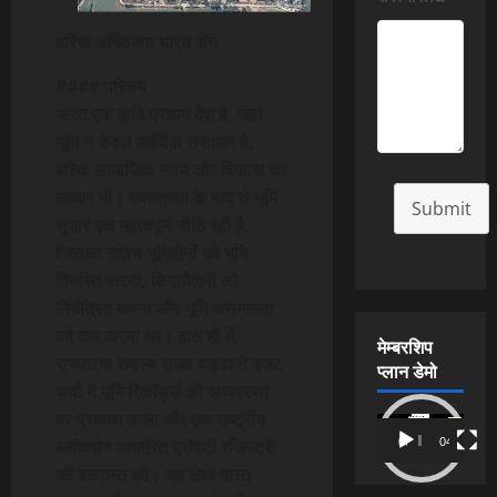
वरिष्ठ अधिवक्ता भारत सेन
#### परिचय
भारत एक कृषि प्रधान देश है, जहां
भूमि न केवल आर्थिक संसाधन है,
बल्कि सामाजिक न्याय और विकास का
आधार भी। स्वतंत्रता के बाद से भूमि
Submit
सुधार एक महत्वपूर्ण नीति रही है,
जिसका उद्देश्य भूमिहीनों को भूमि
वितरित करना, किरायेदारी को
नियंत्रित करना और भूमि असमानता
को कम करना था। हाल ही में,
मेम्बरशिप
राज्यसभा सदस्य राघव चड्ढा ने बजट
प्लान डेमो
चर्चा में भूमि रिकॉर्ड्स की अव्यवस्था
पर प्रकाश डाला और एक राष्ट्रीय
Video
00:00
04:54
ब्लॉकचेन आधारित प्रॉपर्टी रजिस्ट्री
Player
की वकालत की। यह लेख भारत