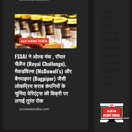
2026
हमारे साथ
जुड़ें और
डिजिटल
मीडिया की
नई दिशाओं
scn news india
को अपनाएं।
एससीएन न्यूज
FSSAI ने ओल्ड मंक , रॉयल
इंडिया, जहां
चैलेंज (Royal Challenge),
हर सूचनात्मक
मैकडॉवेल्स (McDowell’s) और
पल आपके
बैगपाइपर (Bagpiper) जैसी
साथ है!
लोकप्रिय शराब कंपनियों के
चुनिंदा वेरिएंट्स की बिक्री पर
।
लगाई तुरंत रोक
scnnewsindia.com
August 4,
2026