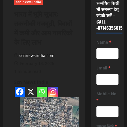
scn news india
सम्बंधित किसी
भी समस्या हेतु
भारत में भूमि सुधार:
संपर्क करें –
तकनीकी मजबूती, विवादों
CALL
-07146356015
में कमी और आम नागरिकों
के लिए लाभ
Name
*
scnnewsindia.com
February 13, 2026
Email
*
1 minute read
Scn News India
Mobile No
*
समस्या लिखे
*