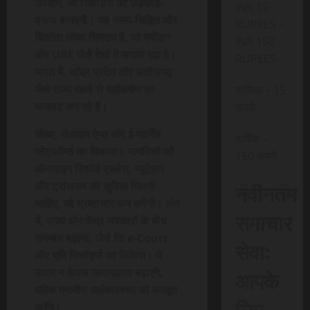
उपयोग, जो रिकॉर्ड्स को छेड़छाड़-
INR 15
प्रूफ बनाएगी। यह समय-चिह्नित और
RUPEES –
वितरित लेजर सिस्टम है, जो स्वीडन
INR 150
और UAE जैसे देशों में सफल रहा है।
RUPEES
भारत में, आंध्र प्रदेश और छत्तीसगढ़
जैसे राज्य पहले से ब्लॉकचेन का
मासिक – 15
पायलट कर रहे हैं।
रूपये
चौथा, मोबाइल ऐप्स और ई-गवर्नेंस
वार्षिक –
प्लेटफॉर्म्स का विकास। नागरिकों को
150 रूपये
ऑनलाइन रिकॉर्ड एक्सेस, म्यूटेशन
नवीनतम
और ट्रांसफर की सुविधा मिलनी
चाहिए, जो भ्रष्टाचार कम करेगी। अंत
समाचार
में, राज्य और केंद्र सरकारों के बीच
समन्वय बढ़ाना, जैसे कि e-Court
सेवा:
और भूमि रिकॉर्ड्स का लिंकेज। ये
आपके
उपाय न केवल उत्पादकता बढ़ाएंगे,
बल्कि ग्रामीण अर्थव्यवस्था को मजबूत
लिए,
करेंगे।