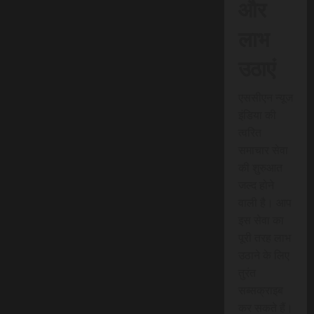
और
लाभ
उठाएं
एससीएन न्यूज
इंडिया की
त्वरित
समाचार सेवा
की शुरुआत
जल्द होने
वाली है। आप
इस सेवा का
पूरी तरह लाभ
उठाने के लिए
तुरंत
सब्सक्राइब
कर सकते हैं।