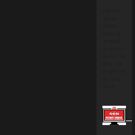
हमारे साथ
जुड़ें और
डिजिटल
मीडिया की
नई दिशाओं
को अपनाएं।
एससीएन न्यूज
इंडिया, जहां
हर सूचनात्मक
पल आपके
साथ है!
।