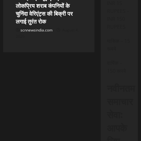
INR 15
लोकप्रिय शराब कंपनियों के
RUPEES –
चुनिंदा वेरिएंट्स की बिक्री पर
INR 150
लगाई तुरंत रोक
RUPEES
scnnewsindia.com
August 4,
2026
मासिक – 15
रूपये
वार्षिक –
150 रूपये
नवीनतम
समाचार
सेवा:
आपके
लिए,