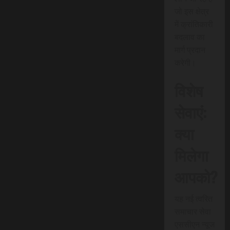
जो इस क्षेत्र
में क्रांतिकारी
बदलाव का
मार्ग प्रदान
करेगी।
विशेष
सेवाएं:
क्या
मिलेगा
आपको?
यह नई त्वरित
समाचार सेवा
एससीएन न्यूज