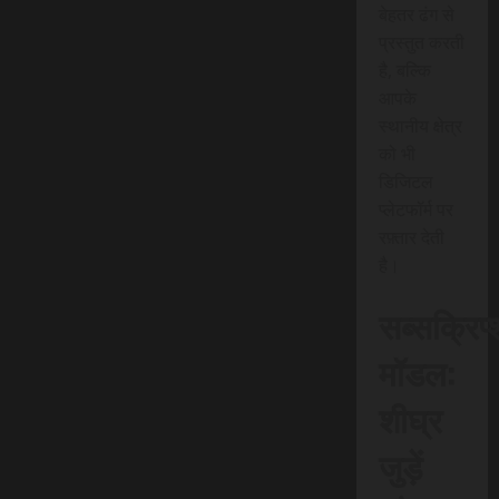
बेहतर ढंग से
प्रस्तुत करती
है, बल्कि
आपके
स्थानीय क्षेत्र
को भी
डिजिटल
प्लेटफॉर्म पर
रफ़्तार देती
है।
सब्सक्रिप
मॉडल:
शीघ्र
जुड़ें