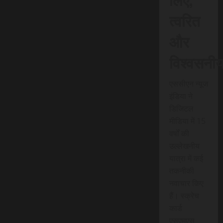
त्वरित
और
विश्वसनी
एससीएन न्यूज
इंडिया ने
डिजिटल
मीडिया में 15
वर्षों की
उल्लेखनीय
यात्रा में कई
तकनीकी
नवाचार किए
हैं। स्क्रेच
कार्ड
एसएमएस