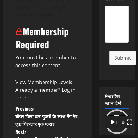
दुबई में आयोजित अंतरराष्ट्रीय
सेस्टोबॉल प्रतियोगिता…
Membership
Required
You must be a member to
Submit
access this content.
View Membership Levels
Already a member?
Log in
मेम्बरशिप
here
प्लान डेमो
P
Previous:
बीयर पिला कर युवती के साथ गैंग रेप,
Video
o
एक गिरफ्तार एक फरार
00:00
04:54
Player
Next:
s