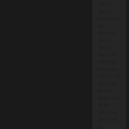
प्रति माह
केवल 15
रुपये खर्च कर
आप
विश्वसनीय
और तथ्य
आधारित
समाचार को
अपनी समझ
के साथ जोड़
सकते हैं। यह
सेवा आपके
समय और
क्षेत्रीय जुड़ाव
को और
अधिक महत्व
प्रदान करती
है।