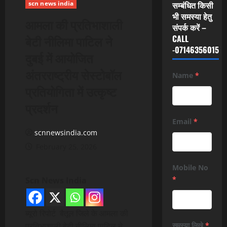
scn news india
सम्बंधित किसी
भी समस्या हेतु
आमला की प्रतिभाशाली
संपर्क करें –
बेटी नीलिमा पाटिल ने
CALL
-07146356015
दुबई में आयोजित
अंतरराष्ट्रीय सेस्टोबॉल
Name
*
प्रतियोगिता में उत्कृष्ट
प्रदर्शन
Email
*
scnnewsindia.com
February 25, 2026
Mobile No
*
Scn News India
ब्यूरो रिपोर्ट बैतूल जिले के आमला की
प्रतिभाशाली बेटी नीलिमा पाटिल ने
समस्या लिखे
*