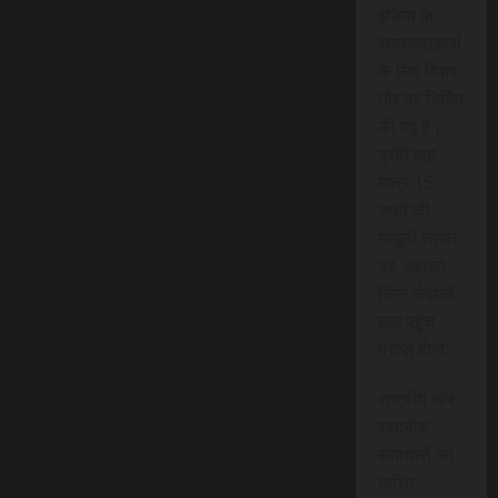
इंडिया के
सब्सक्राइबर्स
के लिए विशेष
तौर पर निर्मित
की गई है।
प्रति माह
मात्र 15
रुपये की
मामूली लागत
पर, आपको
निम्न सेवाओं
तक पहुंच
प्राप्त होगी:
राष्ट्रीय और
स्थानीय
समाचारों का
त्वरित