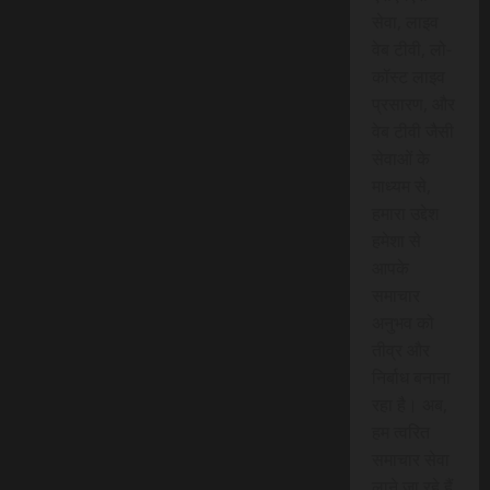
सेवा, लाइव
वेब टीवी, लो-
कॉस्ट लाइव
प्रसारण, और
वेब टीवी जैसी
सेवाओं के
माध्यम से,
हमारा उद्देश
हमेशा से
आपके
समाचार
अनुभव को
तीव्र और
निर्बाध बनाना
रहा है। अब,
हम त्वरित
समाचार सेवा
लाने जा रहे हैं