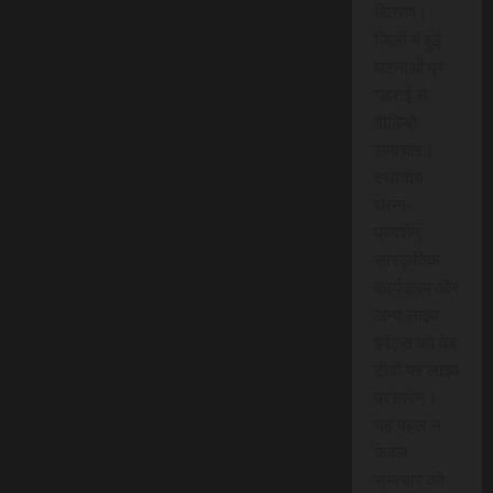
वितरण।
जिलों में हुई
घटनाओं पर
गहराई से
वीडियो
समाचार।
स्थानीय
धरना-
प्रदर्शन,
सांस्कृतिक
कार्यक्रम और
अन्य लाइव
इवेंट्स को वेब
टीवी पर लाइव
प्रसारण।
यह पहल न
केवल
समाचार को