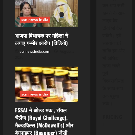
n
कर आप सभी
खबरों के साथ
scn news india
लाइव वेब
टीवी भी देख
भाजपा विधायक पर महिला ने
सकेंगे। हमें
लगाए गम्भीर आरोप (विडियो)
सहयोग करें
ताकि हम और
scnnewsindia.com
August 5,
भी अधिक
2026
ताजा खबरे
पूरी
विश्वसनीयता
के साथ आप
scn news india
तक पंहुचा
सके।
FSSAI ने ओल्ड मंक , रॉयल
चैलेंज (Royal Challenge),
PRICING
मैकडॉवेल्स (McDowell’s) और
:
बैगपाइपर (Bagpiper) जैसी