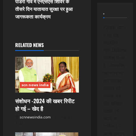
पांडरा गांव में एनएसएस शिविर के
t
तीसरे दिन यातायात सुरक्षा पर हुआ
.
जागरूकता कार्यक्रम
n
*कृपया ध्यान
a
दे यह पेड
मेम्बरशिप
RELATED NEWS
v
न्यूज डिजिटल
मीडिया चैनल
i
है। मेम्बरशिप
g
प्लान पर जा
कर सेलेक्ट
a
scn news india
ऑप्शन को
क्लिक करे
t
संशोधन -2024 की खबर रिपीट
और मासिक
हो गई – खेद है
i
केवल 15
scnnewsindia.com
August 5,
रूपये या
o
2026
वार्षिक 150
रूपये भुगतान