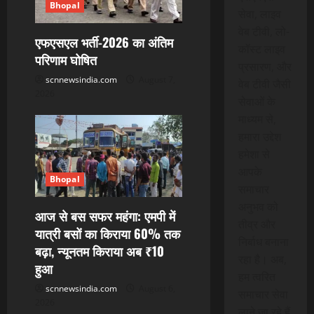
Bhopal
सेवा, लाइव
वेब टीवी, लो-
एफएसएल भर्ती-2026 का अंतिम
कॉस्ट लाइव
परिणाम घोषित
प्रसारण, और
scnnewsindia.com
August 7,
वेब टीवी जैसी
2026
सेवाओं के
माध्यम से,
हमारा उद्देश
हमेशा से
आपके
Bhopal
समाचार
अनुभव को
आज से बस सफर महंगा: एमपी में
तीव्र और
यात्री बसों का किराया 60% तक
निर्बाध बनाना
बढ़ा, न्यूनतम किराया अब ₹10
रहा है। अब,
हुआ
हम त्वरित
scnnewsindia.com
August 6,
समाचार सेवा
2026
लाने जा रहे हैं