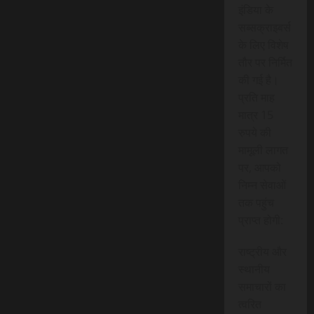
इंडिया के
सब्सक्राइबर्स
के लिए विशेष
तौर पर निर्मित
की गई है।
प्रति माह
मात्र 15
रुपये की
मामूली लागत
पर, आपको
निम्न सेवाओं
तक पहुंच
प्राप्त होगी:
राष्ट्रीय और
स्थानीय
समाचारों का
त्वरित