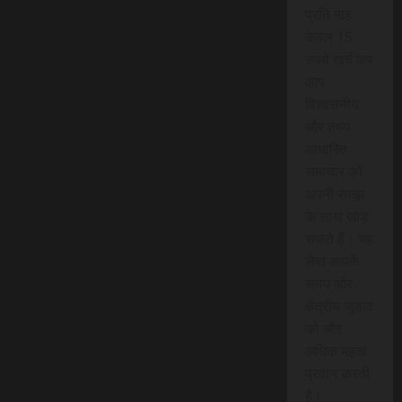
प्रति माह
केवल 15
रुपये खर्च कर
आप
विश्वसनीय
और तथ्य
आधारित
समाचार को
अपनी समझ
के साथ जोड़
सकते हैं। यह
सेवा आपके
समय और
क्षेत्रीय जुड़ाव
को और
अधिक महत्व
प्रदान करती
है।