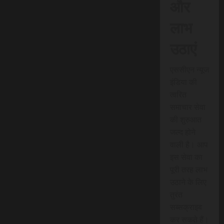
और
लाभ
उठाएं
एससीएन न्यूज
इंडिया की
त्वरित
समाचार सेवा
की शुरुआत
जल्द होने
वाली है। आप
इस सेवा का
पूरी तरह लाभ
उठाने के लिए
तुरंत
सब्सक्राइब
कर सकते हैं।