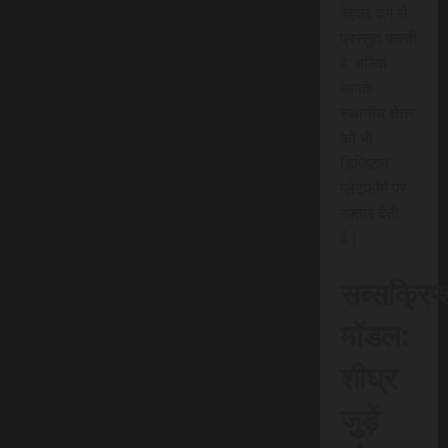
बेहतर ढंग से
प्रस्तुत करती
है, बल्कि
आपके
स्थानीय क्षेत्र
को भी
डिजिटल
प्लेटफॉर्म पर
रफ़्तार देती
है।
सब्सक्रिप
मॉडल:
शीघ्र
जुड़ें