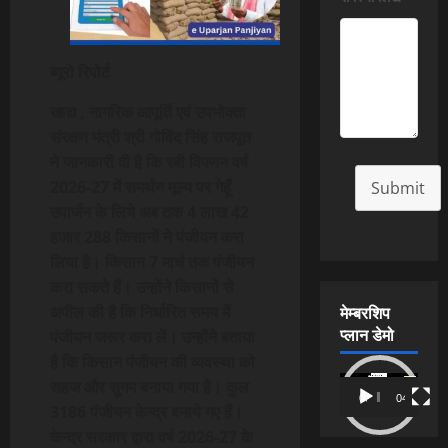
ब्यूरो रिपोर्ट
खाद्य , नागरिक आपूर्ति एवं उपभोक्ता
संरक्षण मंत्री श्री गोविंद सिंह राजपूत
ने जानकारी दी है कि रबी विपणन वर्ष
2026-27 में समर्थन मूल्य पर गेहूँ
Submit
उपार्जन के लिये अब तक 4 लाख 42
हजार 288 किसानों ने पंजीयन करा
लिया है। किसान 7 मार्च तक पंजीयन
करा सकते हैं। उन्होंने किसानों से
मेम्बरशिप
अपील की है कि निर्धारित समय में
प्लान डेमो
पंजीयन जरूर करा लें। उन्होंने बताया
है कि किसान पंजीयन की व्यवस्था को
Video
सहज और सुगम बनाया गया है। कुल
00:00
04:54
Player
3186 पंजीयन केन्द्र बनाये गए हैं।
केन्द्र सरकार द्वारा वर्ष 2026-27 के