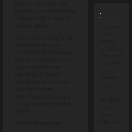
लिये गेहूँ का न्यूनतम समर्थन मूल्य
(एमएसपी) 2585 रूपये प्रति क्विंटल
.
घोषित किया गया है, जो गत वर्ष से
160 रूपये अधिक है।
*कृपया ध्यान
दे यह पेड
मंत्री श्री राजपूत ने बताया कि अभी
मेम्बरशिप
तक इंदौर संभाग में 54 हजार
न्यूज डिजिटल
587, उज्जैन में एक लाख 48 हजार
मीडिया चैनल
905, ग्वालियर में 9695, चम्बल में
है। मेम्बरशिप
4692, जबलपुर में 39 हजार
प्लान पर जा
885, नर्मदापुरम में 34 हजार
कर सेलेक्ट
181, भोपाल में एक लाख 9 हजार
ऑप्शन को
134, रीवा में 13 हजार
क्लिक करे
260, शहडोल में 2551 और सागर में
और मासिक
25 हजार 398 किसानों ने पंजीयन
केवल 15
कराया है।
रूपये या
वार्षिक 150
पंजीयन की नि:शुल्क व्यवस्था
रूपये भुगतान