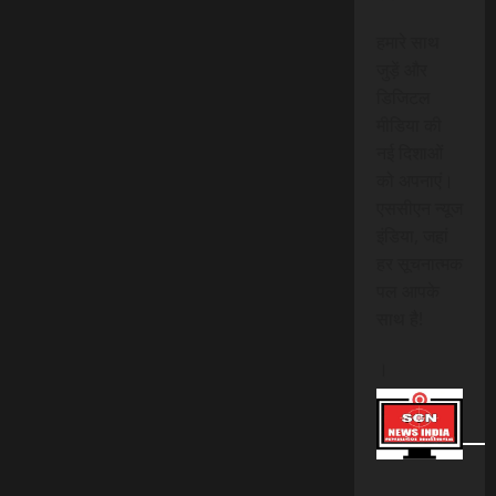
हमारे साथ
जुड़ें और
डिजिटल
मीडिया की
नई दिशाओं
को अपनाएं।
एससीएन न्यूज
इंडिया, जहां
हर सूचनात्मक
पल आपके
साथ है!
।