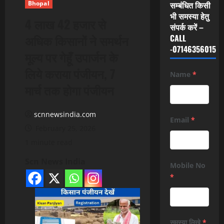
Bhopal
सम्बंधित किसी
भी समस्या हेतु
4 लाख 42 हजार से
संपर्क करें –
अधिक किसानों ने समर्थन
CALL
-07146356015
मूल्य पर गेहूँ उपार्जन के
लिये कराया पंजीयन, 7
Name
*
मार्च तक होगा पंजीयन
scnnewsindia.com
Email
*
February 25, 2026
1 minute read
Scn News India
Mobile No
*
समस्या लिखे
*