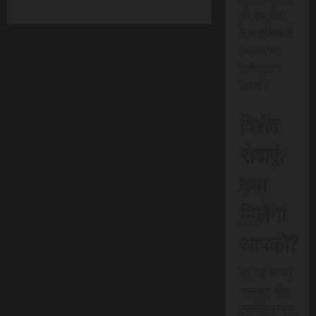
जो इस क्षेत्र
में क्रांतिकारी
बदलाव का
मार्ग प्रदान
करेगी।
विशेष
सेवाएं:
क्या
मिलेगा
आपको?
यह नई त्वरित
समाचार सेवा
एससीएन न्यूज