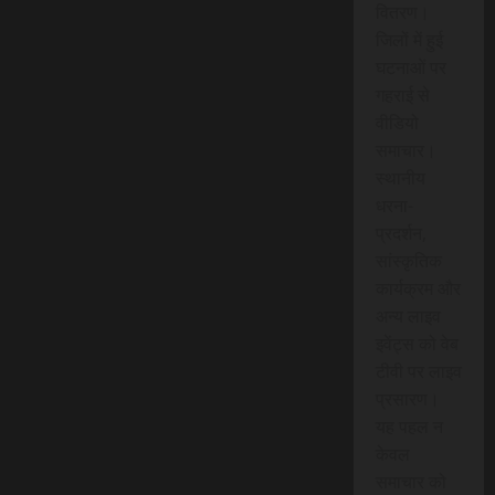
वितरण।
जिलों में हुई
घटनाओं पर
गहराई से
वीडियो
समाचार।
स्थानीय
धरना-
प्रदर्शन,
सांस्कृतिक
कार्यक्रम और
अन्य लाइव
इवेंट्स को वेब
टीवी पर लाइव
प्रसारण।
यह पहल न
केवल
समाचार को