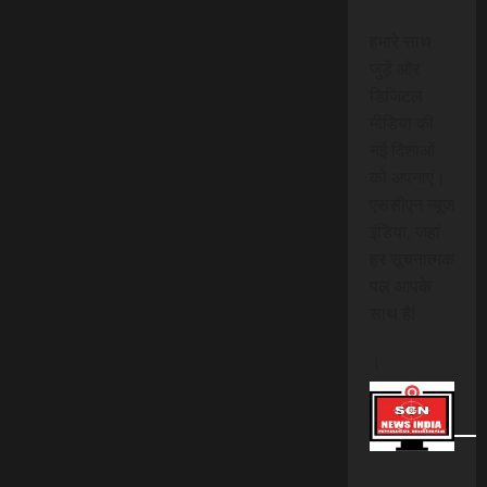
हमारे साथ
जुड़ें और
डिजिटल
मीडिया की
नई दिशाओं
को अपनाएं।
एससीएन न्यूज
इंडिया, जहां
हर सूचनात्मक
पल आपके
साथ है!
।