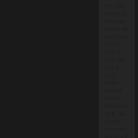
सेवा, लाइव
वेब टीवी, लो-
कॉस्ट लाइव
प्रसारण, और
वेब टीवी जैसी
सेवाओं के
माध्यम से,
हमारा उद्देश
हमेशा से
आपके
समाचार
अनुभव को
तीव्र और
निर्बाध बनाना
रहा है। अब,
हम त्वरित
समाचार सेवा
लाने जा रहे हैं