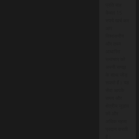
प्रति माह
केवल 15
रुपये खर्च कर
आप
विश्वसनीय
और तथ्य
आधारित
समाचार को
अपनी समझ
के साथ जोड़
सकते हैं। यह
सेवा आपके
समय और
क्षेत्रीय जुड़ाव
को और
अधिक महत्व
प्रदान करती
है।