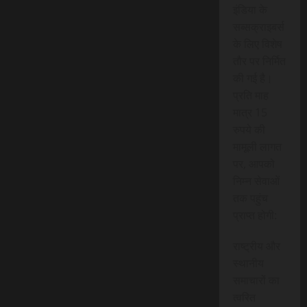
इंडिया के
सब्सक्राइबर्स
के लिए विशेष
तौर पर निर्मित
की गई है।
प्रति माह
मात्र 15
रुपये की
मामूली लागत
पर, आपको
निम्न सेवाओं
तक पहुंच
प्राप्त होगी:
राष्ट्रीय और
स्थानीय
समाचारों का
त्वरित