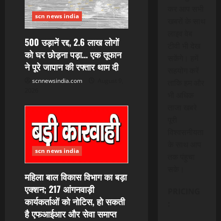
कर आप सभी
scn news india
खबरों के साथ
लाइव वेब
500 उड़ानें रद्द, 2.6 लाख लोगों
टीवी भी देख
को घर छोड़ना पड़ा… एक तूफान
सकेंगे। हमें
ने पूरे जापान की रफ्तार थाम दी
सहयोग करें
scnnewsindia.com
August 9,
ताकि हम और
2026
भी अधिक
ताजा खबरे
पूरी
विश्वसनीयता
के साथ आप
scn news india
तक पंहुचा
सके।
महिला बाल विकास विभाग का बड़ा
एक्शन; 217 आंगनवाड़ी
PRICING
कार्यकर्ताओं को नोटिस, हो सकती
:
है एफआईआर और सेवा समाप्त