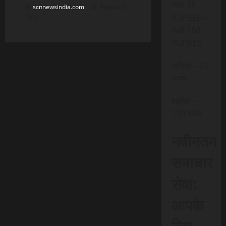
INR 15
scnnewsindia.com
August 8,
RUPEES –
2026
INR 150
RUPEES
मासिक – 15
रूपये
वार्षिक –
150 रूपये
नवीनतम
समाचार
सेवा:
आपके
लिए,