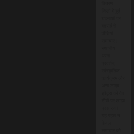
वितरण।
जिलों में हुई
घटनाओं पर
गहराई से
वीडियो
समाचार।
स्थानीय
धरना-
प्रदर्शन,
सांस्कृतिक
कार्यक्रम और
अन्य लाइव
इवेंट्स को वेब
टीवी पर लाइव
प्रसारण।
यह पहल न
केवल
समाचार को