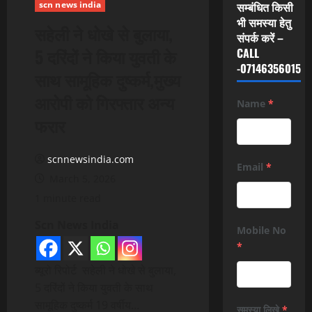
scn news india
सम्बंधित किसी
भी समस्या हेतु
सहेली ने धोखे से बुलाया,
संपर्क करें –
5 दरिंदों ने किया युवती के
CALL
-07146356015
साथ सामूहिक दुष्कर्म,मुख्य
आरोपी को गिरफ्तार अन्य
Name
*
फरार
scnnewsindia.com
Email
*
March 5, 2026
1 minute read
Scn News India
Mobile No
*
ब्यूरो रिपोर्ट सहेली ने धोखे से बुलाया,
5 दरिंदों ने किया युवती के साथ
सामूहिक दुष्कर्म 19 वर्षीय…
समस्या लिखे
*