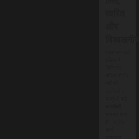
त्वरित
और
विश्वसनी
एससीएन न्यूज
इंडिया ने
डिजिटल
मीडिया में 15
वर्षों की
उल्लेखनीय
यात्रा में कई
तकनीकी
नवाचार किए
हैं। स्क्रेच
कार्ड
एसएमएस