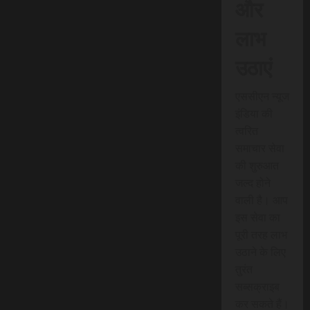
और
लाभ
उठाएं
एससीएन न्यूज
इंडिया की
त्वरित
समाचार सेवा
की शुरुआत
जल्द होने
वाली है। आप
इस सेवा का
पूरी तरह लाभ
उठाने के लिए
तुरंत
सब्सक्राइब
कर सकते हैं।