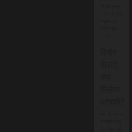
जो इस क्षेत्र
में क्रांतिकारी
बदलाव का
मार्ग प्रदान
करेगी।
विशेष
सेवाएं:
क्या
मिलेगा
आपको?
यह नई त्वरित
समाचार सेवा
एससीएन न्यूज