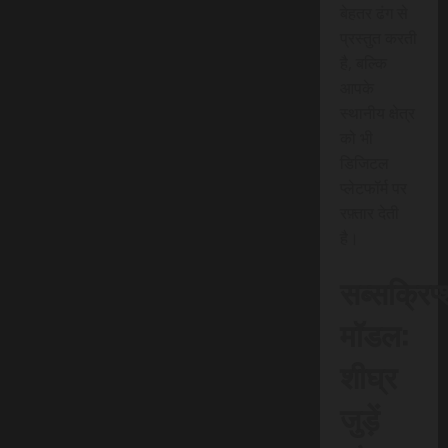
बेहतर ढंग से
प्रस्तुत करती
है, बल्कि
आपके
स्थानीय क्षेत्र
को भी
डिजिटल
प्लेटफॉर्म पर
रफ़्तार देती
है।
सब्सक्रिप
मॉडल:
शीघ्र
जुड़ें