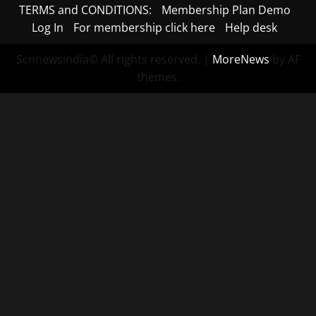
TERMS and CONDITIONS:
Membership Plan Demo
Log In
For membership click here
Help desk
Scnnewsindia© All rights reserved.
|
MoreNews
by AF
themes.