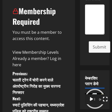
Membership
Required
You must be a member to
access this content.
Submit
View Membership Levels
Already a member?
Log in
here
P
Previous:
मेम्बरशिप
चलती ट्रेन में चोरी करने वाले
o
प्लान डेमो
अंतर्राष्ट्रीय गिरोह का मुख्य सरगना
गिरफ्तार
s
Video
Next:
00:00
04:54
Player
t
स्मार्ट पुलिसिंग की पहचान, मध्यप्रदेश
पुलिस को राष्ट्रीय सम्मान