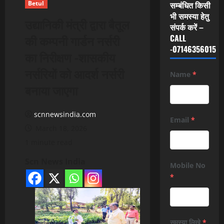
Betul
सम्बंधित किसी
भी समस्या हेतु
उद्यानिकी मंत्री द्वारा बैतूल
संपर्क करें –
की कम्पनी गार्डन नर्सरी
CALL
-07146356015
का निरीक्षण -शासकीय
नर्सरियों को आदर्श नर्सरी
Name
*
बनाया जाएगा
scnnewsindia.com
Email
*
March 18, 2026
1 minute read
Scn News India
Mobile No
*
समस्या लिखे
*