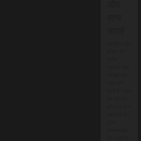
और
लाभ
उठाएं
एससीएन न्यूज
इंडिया की
त्वरित
समाचार सेवा
की शुरुआत
जल्द होने
वाली है। आप
इस सेवा का
पूरी तरह लाभ
उठाने के लिए
तुरंत
सब्सक्राइब
कर सकते हैं।