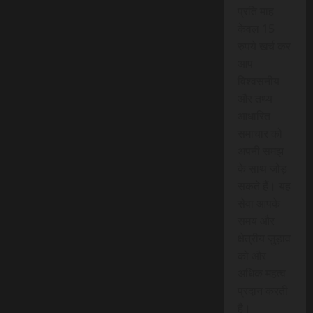
प्रति माह
केवल 15
रुपये खर्च कर
आप
विश्वसनीय
और तथ्य
आधारित
समाचार को
अपनी समझ
के साथ जोड़
सकते हैं। यह
सेवा आपके
समय और
क्षेत्रीय जुड़ाव
को और
अधिक महत्व
प्रदान करती
है।