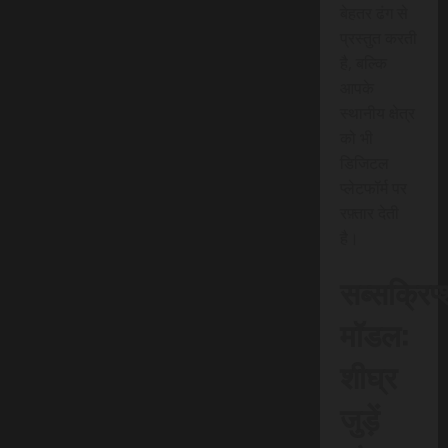
बेहतर ढंग से
प्रस्तुत करती
है, बल्कि
आपके
स्थानीय क्षेत्र
को भी
डिजिटल
प्लेटफॉर्म पर
रफ़्तार देती
है।
सब्सक्रिप
मॉडल:
शीघ्र
जुड़ें