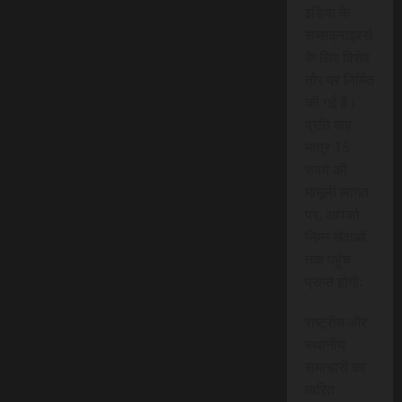
इंडिया के
सब्सक्राइबर्स
के लिए विशेष
तौर पर निर्मित
की गई है।
प्रति माह
मात्र 15
रुपये की
मामूली लागत
पर, आपको
निम्न सेवाओं
तक पहुंच
प्राप्त होगी:
राष्ट्रीय और
स्थानीय
समाचारों का
त्वरित