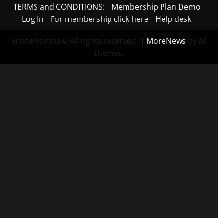
TERMS and CONDITIONS:
Membership Plan Demo
Log In
For membership click here
Help desk
Scnnewsindia© All rights reserved.
|
MoreNews
by AF
themes.