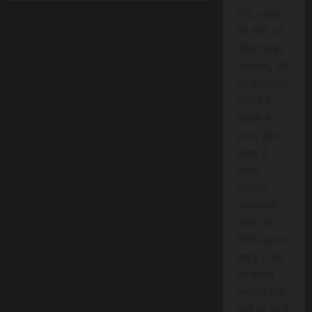
सेवा, लाइव
वेब टीवी, लो-
कॉस्ट लाइव
प्रसारण, और
वेब टीवी जैसी
सेवाओं के
माध्यम से,
हमारा उद्देश
हमेशा से
आपके
समाचार
अनुभव को
तीव्र और
निर्बाध बनाना
रहा है। अब,
हम त्वरित
समाचार सेवा
लाने जा रहे हैं