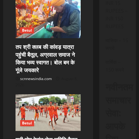
INR 15
g
RUPEES –
a
INR 150
RUPEES
t
Betul
मासिक – 15
i
तप श्री क्लब की कांवड़ यात्रा
रूपये
पहुंची बैतूल, अग्रवाल समाज ने
o
किया भव्य स्वागत। बोल बम के
वार्षिक –
गूंजे जयकारे
n
150 रूपये
scnnewsindia.com
August 8,
नवीनतम
2026
समाचार
सेवा:
आपके
Betul
लिए,