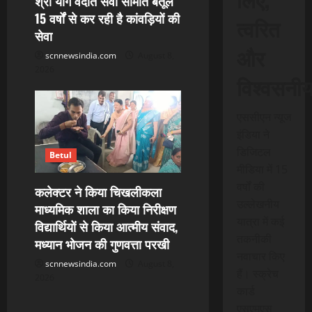
श्री योग वेदांत सेवा समिति बैतूल
15 वर्षों से कर रही है कांवड़ियों की
त्वरित
सेवा
और
scnnewsindia.com
August 8,
2026
विश्वसनी
एससीएन न्यूज
इंडिया ने
डिजिटल
Betul
मीडिया में 15
वर्षों की
कलेक्टर ने किया चिखलीकला
उल्लेखनीय
माध्यमिक शाला का किया निरीक्षण
यात्रा में कई
विद्यार्थियों से किया आत्मीय संवाद,
तकनीकी
मध्यान भोजन की गुणवत्ता परखी
नवाचार किए
scnnewsindia.com
August 8,
हैं। स्क्रेच
2026
कार्ड
एसएमएस