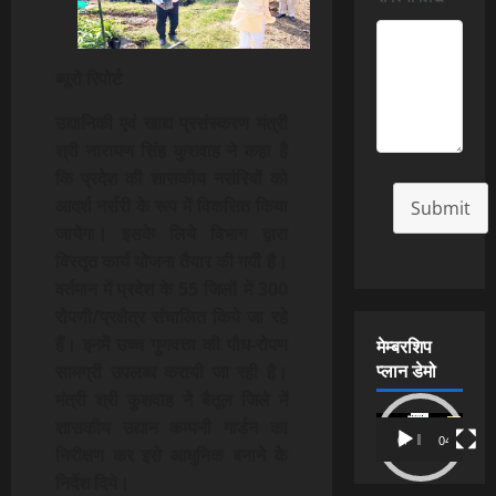
ब्यूरो रिपोर्ट
उद्यानिकी एवं खाद्य प्रसंस्करण मंत्री
श्री नारायण सिंह कुशवाह ने कहा है
कि प्रदेश की शासकीय नर्सरियों को
आदर्श नर्सरी के रूप में विकसित किया
Submit
जायेगा। इसके लिये विभाग द्वारा
विस्तृत कार्य योजना तैयार की गयी है।
वर्तमान में प्रदेश के 55 जिलों में 300
रोपणी/प्रक्षैत्र संचालित किये जा रहे
मेम्बरशिप
हैं। इनमें उच्च गुणवत्ता की पौध-रोपण
प्लान डेमो
सामग्री उपलब्ध करायी जा रही है।
मंत्री श्री कुशवाह ने बैतूल जिले में
Video
शासकीय उद्यान कम्पनी गार्डन का
00:00
04:54
Player
निरीक्षण कर इसे आधुनिक बनाने के
निर्देश दिये।