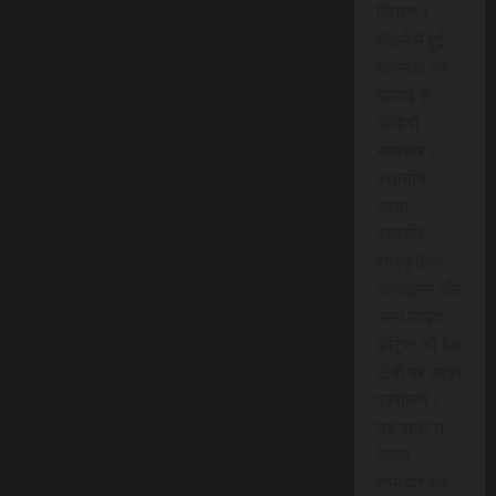
वितरण।
जिलों में हुई
घटनाओं पर
गहराई से
वीडियो
समाचार।
स्थानीय
धरना-
प्रदर्शन,
सांस्कृतिक
कार्यक्रम और
अन्य लाइव
इवेंट्स को वेब
टीवी पर लाइव
प्रसारण।
यह पहल न
केवल
समाचार को