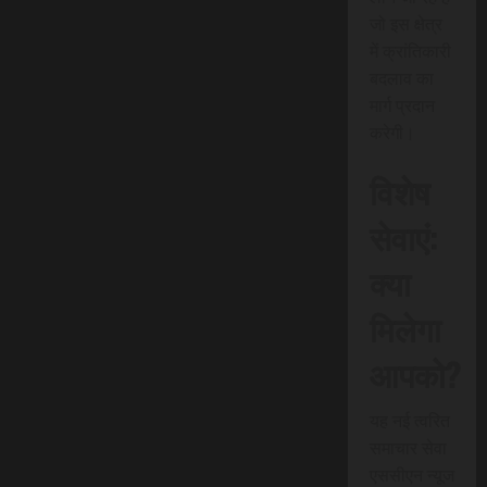
जो इस क्षेत्र
में क्रांतिकारी
बदलाव का
मार्ग प्रदान
करेगी।
विशेष
सेवाएं:
क्या
मिलेगा
आपको?
यह नई त्वरित
समाचार सेवा
एससीएन न्यूज