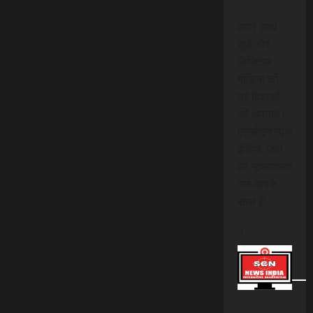
हमारे साथ
जुड़ें और
डिजिटल
मीडिया की
नई दिशाओं
को अपनाएं।
एससीएन न्यूज
इंडिया, जहां
हर सूचनात्मक
पल आपके
साथ है!
।