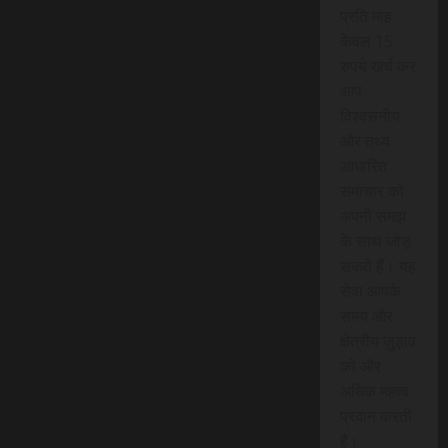
प्रति माह
केवल 15
रुपये खर्च कर
आप
विश्वसनीय
और तथ्य
आधारित
समाचार को
अपनी समझ
के साथ जोड़
सकते हैं। यह
सेवा आपके
समय और
क्षेत्रीय जुड़ाव
को और
अधिक महत्व
प्रदान करती
है।