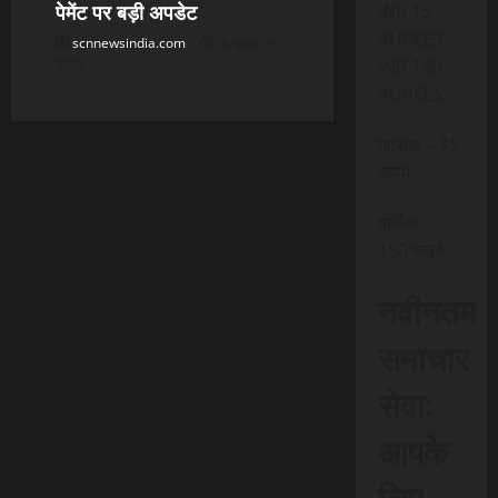
पेमेंट पर बड़ी अपडेट
INR 15
RUPEES –
scnnewsindia.com
August 9,
INR 150
2026
RUPEES
मासिक – 15
रूपये
वार्षिक –
150 रूपये
नवीनतम
समाचार
सेवा:
आपके
लिए,