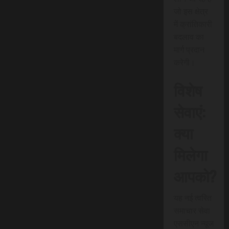
जो इस क्षेत्र
में क्रांतिकारी
बदलाव का
मार्ग प्रदान
करेगी।
विशेष
सेवाएं:
क्या
मिलेगा
आपको?
यह नई त्वरित
समाचार सेवा
एससीएन न्यूज