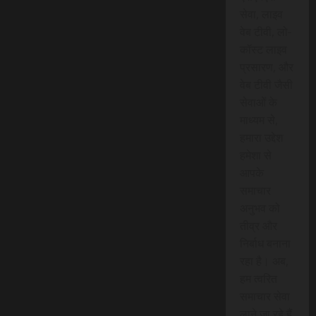
सेवा, लाइव
वेब टीवी, लो-
कॉस्ट लाइव
प्रसारण, और
वेब टीवी जैसी
सेवाओं के
माध्यम से,
हमारा उद्देश
हमेशा से
आपके
समाचार
अनुभव को
तीव्र और
निर्बाध बनाना
रहा है। अब,
हम त्वरित
समाचार सेवा
लाने जा रहे हैं