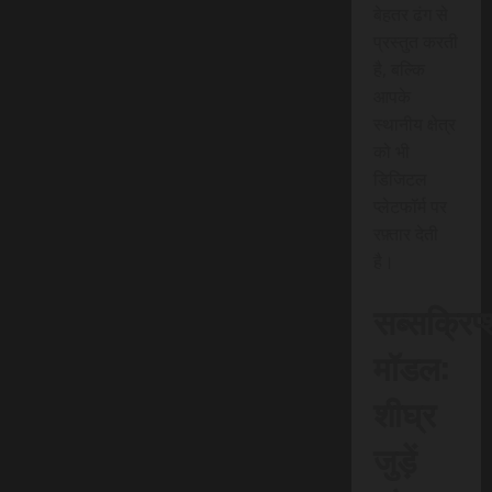
बेहतर ढंग से
प्रस्तुत करती
है, बल्कि
आपके
स्थानीय क्षेत्र
को भी
डिजिटल
प्लेटफॉर्म पर
रफ़्तार देती
है।
सब्सक्रिप
मॉडल:
शीघ्र
जुड़ें