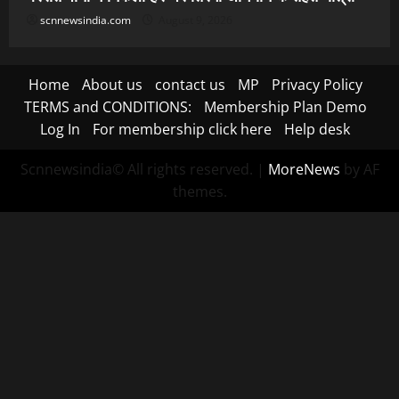
scnnewsindia.com
August 9, 2026
Home
About us
contact us
MP
Privacy Policy
TERMS and CONDITIONS:
Membership Plan Demo
Log In
For membership click here
Help desk
Scnnewsindia© All rights reserved.
|
MoreNews
by AF
themes.