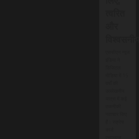
त्वरित
और
विश्वसनी
एससीएन न्यूज
इंडिया ने
डिजिटल
मीडिया में 15
वर्षों की
उल्लेखनीय
यात्रा में कई
तकनीकी
नवाचार किए
हैं। स्क्रेच
कार्ड
एसएमएस