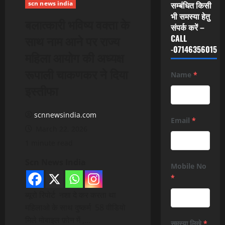
scn news india
सम्बंधित किसी
भी समस्या हेतु
बलात्कारी भविष्य वक्ता के
संपर्क करें –
साथ नाम आने पर राज्य
CALL
-07146356015
महिला आयोग की अध्यक्ष
रूपाली चाकणकर ने दिया
Name
*
इस्तीफा
scnnewsindia.com
Email
*
March 22, 2026
1 minute read
Scn News India
Mobile No
*
ब्यूरो रिपोर्ट नशा दे कर करता था
महिलाओ के साथ दुष्कर्म 58 वीडियो
मिले मोबाइल फ़ोन में ,…
समस्या लिखे
*