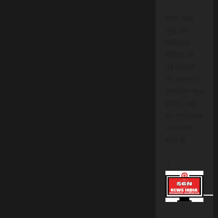
हमारे साथ
जुड़ें और
डिजिटल
मीडिया की
नई दिशाओं
को अपनाएं।
एससीएन न्यूज
इंडिया, जहां
हर सूचनात्मक
पल आपके
साथ है!
।