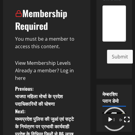
Membership
Required
You must be a member to
access this content.
Submit
View Membership Levels
Already a member?
Log in
here
P
Previous:
मेम्बरशिप
भाजपा महिला मोर्चा के प्रदेश
o
प्लान डेमो
पदाधिकारियों की घोषणा
Next:
s
Video
मध्यप्रदेश पुलिस की जुआं एवं सट्टे
00:00
04:54
Player
t
के नियंत्रण पर प्रभावी कार्यवाही
प्रदेश के विभिन्न जिलों से 86 लाख