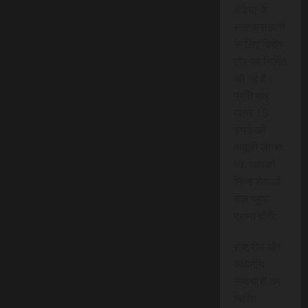
इंडिया के
सब्सक्राइबर्स
के लिए विशेष
तौर पर निर्मित
की गई है।
प्रति माह
मात्र 15
रुपये की
मामूली लागत
पर, आपको
निम्न सेवाओं
तक पहुंच
प्राप्त होगी:
राष्ट्रीय और
स्थानीय
समाचारों का
त्वरित