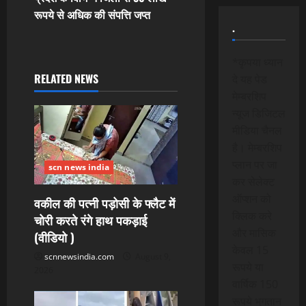
n
रूपये से अधिक की संपत्ति जप्त
.
a
*कृपया ध्यान
v
RELATED NEWS
दे यह पेड
i
मेम्बरशिप
न्यूज डिजिटल
g
मीडिया चैनल
है। मेम्बरशिप
a
प्लान पर जा
scn news india
t
कर सेलेक्ट
ऑप्शन को
वकील की पत्नी पड़ोसी के फ्लैट में
i
क्लिक करे
चोरी करते रंगे हाथ पकड़ाई
और मासिक
(वीडियो )
o
केवल 15
scnnewsindia.com
August 9,
n
रूपये या
2026
वार्षिक 150
रूपये भुगतान