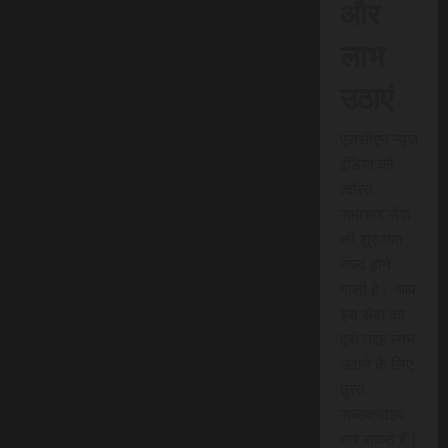
और
लाभ
उठाएं
एससीएन न्यूज
इंडिया की
त्वरित
समाचार सेवा
की शुरुआत
जल्द होने
वाली है। आप
इस सेवा का
पूरी तरह लाभ
उठाने के लिए
तुरंत
सब्सक्राइब
कर सकते हैं।