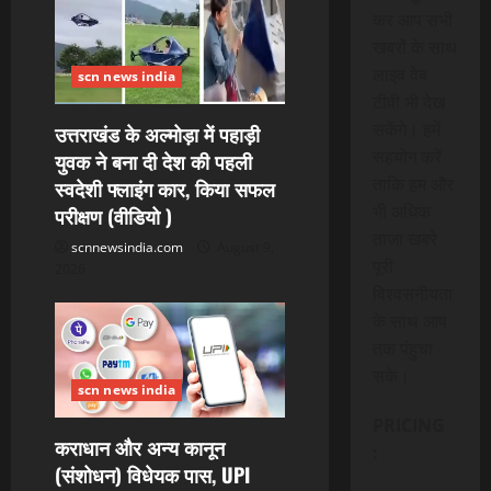
कर आप सभी
खबरों के साथ
लाइव वेब
scn news india
टीवी भी देख
सकेंगे। हमें
उत्तराखंड के अल्मोड़ा में पहाड़ी
सहयोग करें
युवक ने बना दी देश की पहली
ताकि हम और
स्वदेशी फ्लाइंग कार, किया सफल
भी अधिक
परीक्षण (वीडियो )
ताजा खबरे
scnnewsindia.com
August 9,
पूरी
2026
विश्वसनीयता
के साथ आप
तक पंहुचा
सके।
scn news india
PRICING
कराधान और अन्य कानून
:
(संशोधन) विधेयक पास, UPI