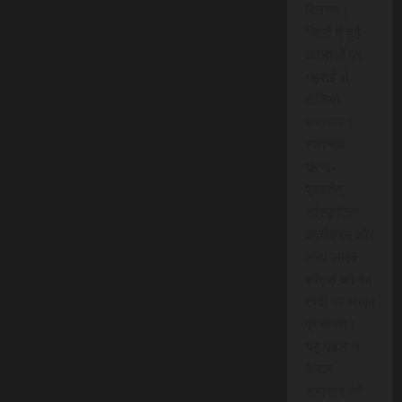
वितरण।
जिलों में हुई
घटनाओं पर
गहराई से
वीडियो
समाचार।
स्थानीय
धरना-
प्रदर्शन,
सांस्कृतिक
कार्यक्रम और
अन्य लाइव
इवेंट्स को वेब
टीवी पर लाइव
प्रसारण।
यह पहल न
केवल
समाचार को