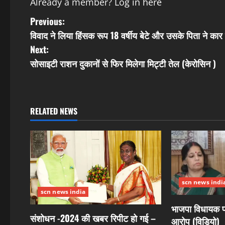
Already a member?
Log in here
P
Previous:
विवाद ने लिया हिंसक रूप 18 वर्षीय बेटे और उसके पिता ने का
o
Next:
s
सोसाइटी राशन दुकानों से फिर मिलेगा मिट्टी तेल (केरोसिन )
t
n
RELATED NEWS
a
v
i
scn news indi
g
scn news india
भाजपा विधायक पर
a
संशोधन -2024 की खबर रिपीट हो गई –
आरोप (विडियो)