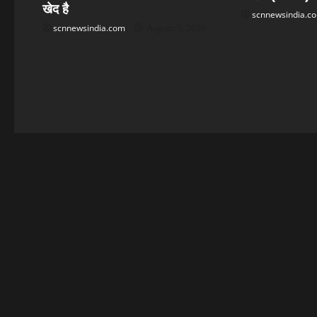
t
खेद है
scnnewsindia.c
scnnewsindia.com
August 5, 2026
i
o
n