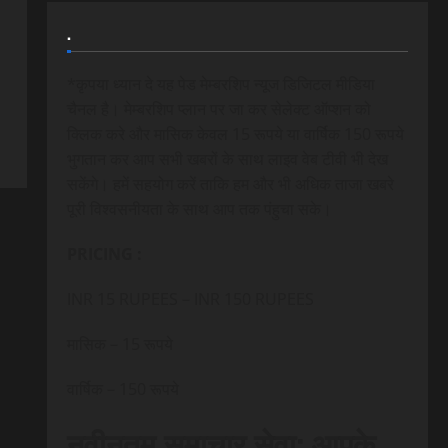
.
*कृपया ध्यान दे यह पेड मेम्बरशिप न्यूज डिजिटल मीडिया
चैनल है। मेम्बरशिप प्लान पर जा कर सेलेक्ट ऑप्शन को
क्लिक करे और मासिक केवल 15 रूपये या वार्षिक 150 रूपये
भुगतान कर आप सभी खबरों के साथ लाइव वेब टीवी भी देख
सकेंगे। हमें सहयोग करें ताकि हम और भी अधिक ताजा खबरे
पूरी विश्वसनीयता के साथ आप तक पंहुचा सके।
PRICING :
INR 15 RUPEES – INR 150 RUPEES
मासिक – 15 रूपये
वार्षिक – 150 रूपये
नवीनतम समाचार सेवा: आपके