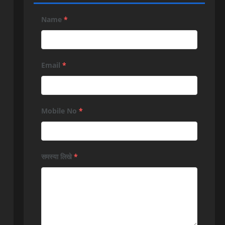
Name
*
Email
*
Mobile No
*
समस्या लिखे
*