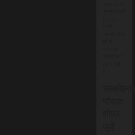
बेहतर ढंग से
प्रस्तुत करती
है, बल्कि
आपके
स्थानीय क्षेत्र
को भी
डिजिटल
प्लेटफॉर्म पर
रफ़्तार देती
है।
सब्सक्रिप
मॉडल:
शीघ्र
जुड़ें