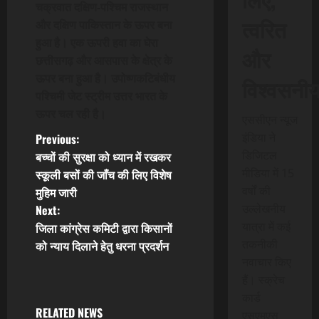
चक्रवात दक्षिण-पश्चिम राजस्थान
त्वरित
और दक्षिण पाकिस्तान के ऊपर बना
हुआ है। एक ऊपरी हवा का घेरा
और
छत्तीसगढ़ और आसपास के क्षेत्र के
ऊपर बना हुआ है। उपोष्णकटिबंधीय
विश्वसनी
पश्चिमी जेट स्ट्रीम उत्तर भारत के
ऊपर चल रही है।
एससीएन न्यूज
P
इंडिया ने
Previous:
डिजिटल
बच्चों की सुरक्षा को ध्यान में रखकर
o
मीडिया में 15
स्कूली बसों की जाँच की लिए विशेष
वर्षों की
मुहिम जारी
s
उल्लेखनीय
Next:
t
यात्रा में कई
जिला कांग्रेस कमिटी द्वारा किसानों
तकनीकी
को न्याय दिलाने हेतु धरना प्रदर्शन
n
नवाचार किए
हैं। स्क्रेच
a
कार्ड
RELATED NEWS
एसएमएस