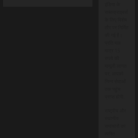
इंडिया के
सब्सक्राइबर्स
के लिए विशेष
तौर पर निर्मित
की गई है।
प्रति माह
मात्र 15
रुपये की
मामूली लागत
पर, आपको
निम्न सेवाओं
तक पहुंच
प्राप्त होगी:
राष्ट्रीय और
स्थानीय
समाचारों का
त्वरित