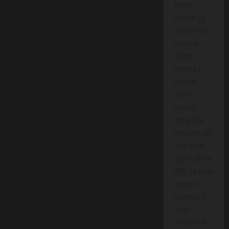
वितरण।
जिलों में हुई
घटनाओं पर
गहराई से
वीडियो
समाचार।
स्थानीय
धरना-
प्रदर्शन,
सांस्कृतिक
कार्यक्रम और
अन्य लाइव
इवेंट्स को वेब
टीवी पर लाइव
प्रसारण।
यह पहल न
केवल
समाचार को