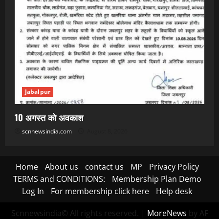
Jabalpur
10 अगस्त को अवकाश
scnnewsindia.com
August 8, 2026
Home
About us
contact us
MP
Privacy Policy
TERMS and CONDITIONS:
Membership Plan Demo
Log In
For membership click here
Help desk
Scnnewsindia© All rights reserved.
|
MoreNews
by AF