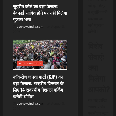
सुप्रीम कोर्ट का बड़ा फैसला:
जो इस क्षेत्र
बेवफाई साबित होने पर नहीं मिलेगा
में क्रांतिकारी
गुजारा भत्ता
बदलाव का
मार्ग प्रदान
scnnewsindia.com
August 8,
करेगी।
2026
विशेष
सेवाएं:
scn news india
क्या
मिलेगा
कॉकरोच जनता पार्टी (CJP) का
बड़ा फैसला: राष्ट्रीय विस्तार के
आपको?
लिए 14 सदस्यीय नेशनल वर्किंग
कमेटी घोषित
यह नई त्वरित
scnnewsindia.com
August 8,
समाचार सेवा
2026
एससीएन न्यूज