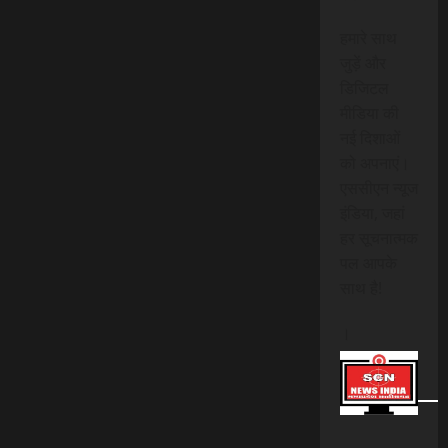
हमारे साथ
जुड़ें और
डिजिटल
मीडिया की
नई दिशाओं
को अपनाएं।
एससीएन न्यूज
इंडिया, जहां
हर सूचनात्मक
पल आपके
साथ है!
।