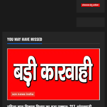
YOU MAY HAVE MISSED
scn news india
महिला बाल विकास विभाग का बड़ा एक्शन; 217 आंगनवाड़ी