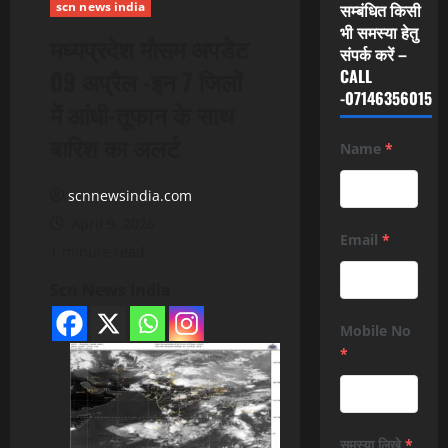
scn news india
सम्बंधित किसी
भी समस्या हेतु
मध्यप्रदेश मौसम अपडेट
संपर्क करें –
09 अप्रैल -इन 7 जिलों
CALL
-07146356015
में आंधी-तूफान के साथ
बारिश का अलर्ट
Name
*
scnnewsindia.com
April 9, 2026
Email
*
1 minute read
Scn News India
Mobile No
*
समस्या लिखे
*