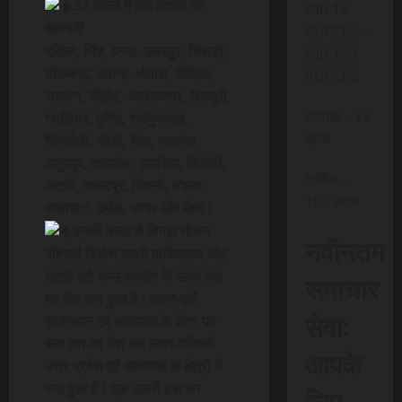
32 जिलों में तेज हवाओं की
INR 15
चेतावनी
RUPEES –
दतिया, भिंड, पन्ना, छतरपुर, निवाड़ी,
INR 150
टीकमगढ़, सतना, भोपाल, विदिशा,
RUPEES
रायसेन, सीहोर, अशोकनगर, शिवपुरी,
मासिक – 15
ग्वालियर, मुरैना, श्योपुरकला,
रूपये
सिंगरौली, सीधी, रीवा, मऊगंज,
अनुपपुर, शहडोल, उमारिया, डिंडौरी,
वार्षिक –
कटनी, जबलपुर, सिवनी, मंडला,
150 रूपये
बालाघाट, दमोह, सागर और मैहर।
इनकी वजह से बिगड़ा मौसम
नवीनतम
पश्चिमी विक्षोभ उत्तरी पाकिस्तान और
उससे सटे जम्मू-कश्मीर के ऊपर हवा
समाचार
का घेरा बना हुआ है। उत्तर-पूर्वी
सेवा:
राजस्थान एवं आसपास के क्षेत्र पर
बना हवा का घेरा अब उत्तर-पश्चिमी
आपके
उत्तर प्रदेश एवं आसपास के क्षेत्रों में
बना हुआ है। एक ऊपरी हवा का
लिए,