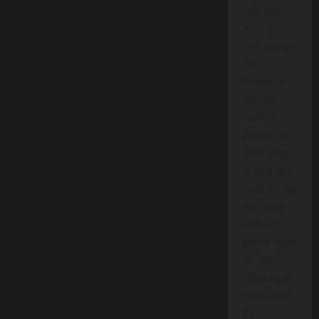
प्रति माह
केवल 15
रुपये खर्च कर
आप
विश्वसनीय
और तथ्य
आधारित
समाचार को
अपनी समझ
के साथ जोड़
सकते हैं। यह
सेवा आपके
समय और
क्षेत्रीय जुड़ाव
को और
अधिक महत्व
प्रदान करती
है।