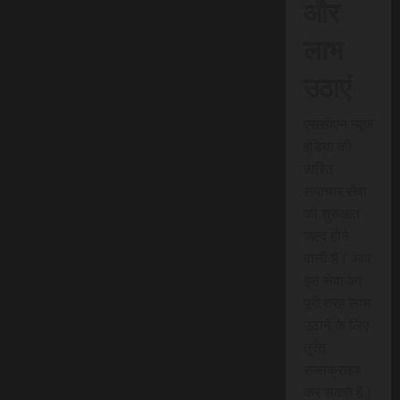
और
लाभ
उठाएं
एससीएन न्यूज
इंडिया की
त्वरित
समाचार सेवा
की शुरुआत
जल्द होने
वाली है। आप
इस सेवा का
पूरी तरह लाभ
उठाने के लिए
तुरंत
सब्सक्राइब
कर सकते हैं।