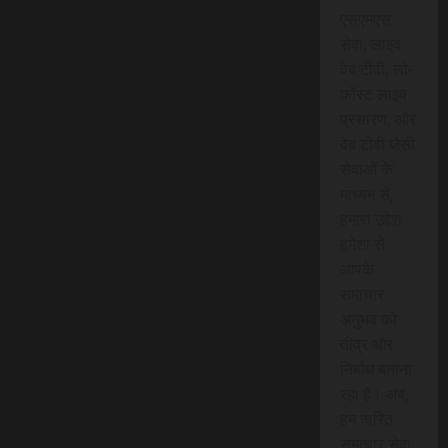
एसएमएस
सेवा, लाइव
वेब टीवी, लो-
कॉस्ट लाइव
प्रसारण, और
वेब टीवी जैसी
सेवाओं के
माध्यम से,
हमारा उद्देश
हमेशा से
आपके
समाचार
अनुभव को
तीव्र और
निर्बाध बनाना
रहा है। अब,
हम त्वरित
समाचार सेवा