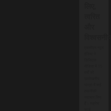
लिए,
त्वरित
और
विश्वसनी
एससीएन न्यूज
इंडिया ने
डिजिटल
मीडिया में 15
वर्षों की
उल्लेखनीय
यात्रा में कई
तकनीकी
नवाचार किए
हैं। स्क्रेच
कार्ड