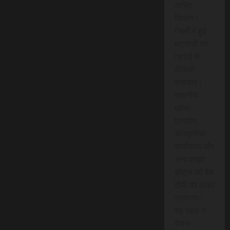
त्वरित
वितरण।
जिलों में हुई
घटनाओं पर
गहराई से
वीडियो
समाचार।
स्थानीय
धरना-
प्रदर्शन,
सांस्कृतिक
कार्यक्रम और
अन्य लाइव
इवेंट्स को वेब
टीवी पर लाइव
प्रसारण।
यह पहल न
केवल