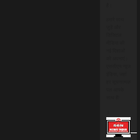
है।
हमारे साथ
जुड़ें और
डिजिटल
मीडिया की
नई दिशाओं
को अपनाएं।
एससीएन न्यूज
इंडिया, जहां
हर सूचनात्मक
पल आपके
साथ है!
।