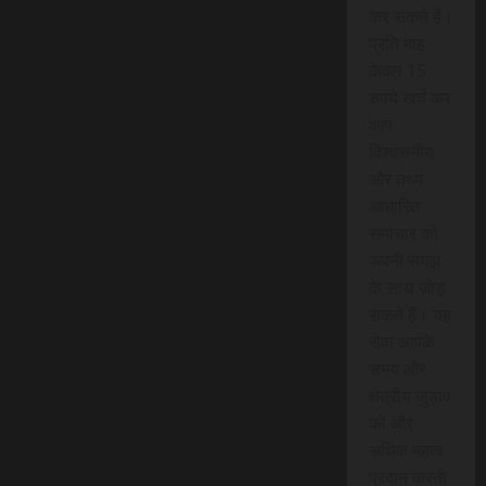
कर सकते हैं।
प्रति माह
केवल 15
रुपये खर्च कर
आप
विश्वसनीय
और तथ्य
आधारित
समाचार को
अपनी समझ
के साथ जोड़
सकते हैं। यह
सेवा आपके
समय और
क्षेत्रीय जुड़ाव
को और
अधिक महत्व
प्रदान करती