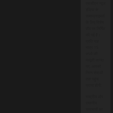
एससीएन न्यूज
इंडिया के
सब्सक्राइबर्स
के लिए विशेष
तौर पर निर्मित
की गई है।
प्रति माह
मात्र 15
रुपये की
मामूली लागत
पर, आपको
निम्न सेवाओं
तक पहुंच
प्राप्त होगी:
राष्ट्रीय और
स्थानीय
समाचारों का