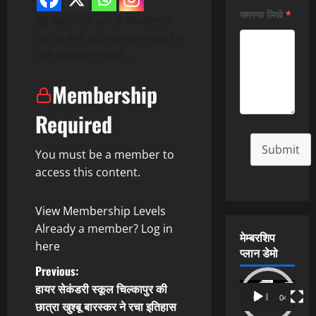
समस्या लिखे
*
पूरी खबर पढ़ने आज ही मेम्बरशिप लें
और पढ़े सभी प्रीमियम खबरे लाईव वेब
टीवी सहित ब्यूरो रिपोर्ट …
Membership
Required
Submit
You must be a member to
access this content.
View Membership Levels
Already a member?
Log in
मेम्बरशिप
here
प्लान डेमो
P
Previous:
हायर सेकंडरी स्कूल चिल्कापुर की
Video
o
00:00
04:54
छात्रा खुश्बू बारस्कर ने रचा इतिहास
Player