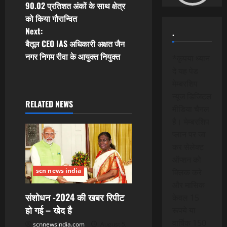
90.02 प्रतिशत अंकों के साथ क्षेत्र
s
को किया गौरान्वित
t
Next:
.
बैतूल CEO IAS अधिकारी अक्षत जैन
n
नगर निगम रीवा के आयुक्त नियुक्त
*कृपया ध्यान
दे यह पेड
a
मेम्बरशिप
v
न्यूज डिजिटल
RELATED NEWS
मीडिया चैनल
i
है। मेम्बरशिप
प्लान पर जा
g
कर सेलेक्ट
a
ऑप्शन को
scn news india
क्लिक करे
t
और मासिक
संशोधन -2024 की खबर रिपीट
केवल 15
i
हो गई – खेद है
रूपये या
o
वार्षिक 150
scnnewsindia.com
August 5,