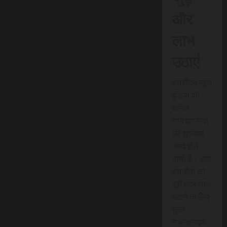
और
लाभ
उठाएं
एससीएन न्यूज
इंडिया की
त्वरित
समाचार सेवा
की शुरुआत
जल्द होने
वाली है। आप
इस सेवा का
पूरी तरह लाभ
उठाने के लिए
तुरंत
सब्सक्राइब