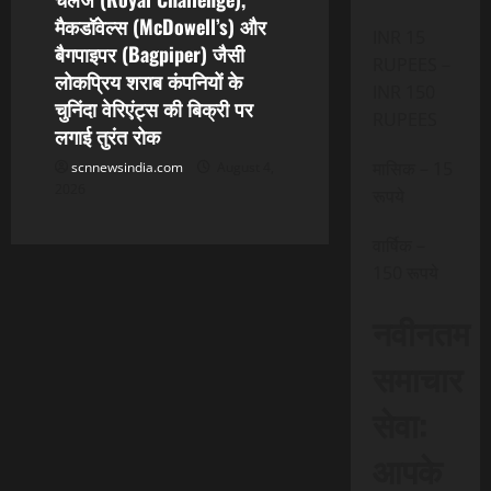
मैकडॉवेल्स (McDowell’s) और
INR 15
बैगपाइपर (Bagpiper) जैसी
RUPEES –
लोकप्रिय शराब कंपनियों के
INR 150
चुनिंदा वेरिएंट्स की बिक्री पर
RUPEES
लगाई तुरंत रोक
मासिक – 15
scnnewsindia.com
August 4,
2026
रूपये
वार्षिक –
150 रूपये
नवीनतम
समाचार
सेवा:
आपके