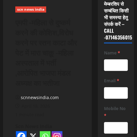
मेम्बरशिप से
scn news india
सम्बंधित किसी
भी समस्या हेतु
एमपी -महिला से दुष्कर्म
संपर्क करें –
करने की कोशिश,विरोध
CALL
-07146356015
करने पर स्तन काटा और
पेट में मारा चाक़ू -महिला
Name
*
अस्पताल में भर्ती
,आरोपित भाजपा मंडल
अध्यक्ष का भतीजा
Email
*
scnnewsindia.com
April 18, 2026
Mobile No
1 minute read
*
Scn News India