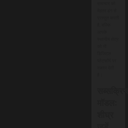
समाचार को
बेहतर ढंग से
प्रस्तुत करती
है, बल्कि
आपके
स्थानीय क्षेत्र
को भी
डिजिटल
प्लेटफॉर्म पर
रफ़्तार देती
है।
सब्सक्रिप
मॉडल:
शीघ्र
जुड़ें