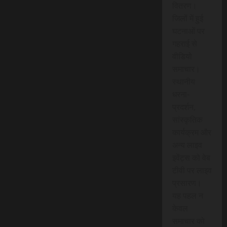
वितरण।
जिलों में हुई
घटनाओं पर
गहराई से
वीडियो
समाचार।
स्थानीय
धरना-
प्रदर्शन,
सांस्कृतिक
कार्यक्रम और
अन्य लाइव
इवेंट्स को वेब
टीवी पर लाइव
प्रसारण।
यह पहल न
केवल
समाचार को