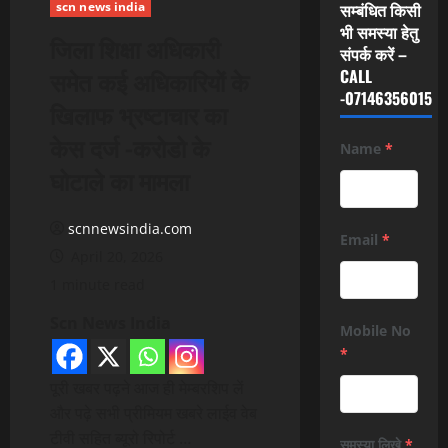
scn news india
सम्बंधित किसी
भी समस्या हेतु
जिला शिक्षा अधिकारी
संपर्क करें –
समेत कई अधिकारियों के
CALL
-07146356015
खिलाफ भ्रष्टाचार का
केस दर्ज -करोडो के
Name
*
घोटाले का मामला
scnnewsindia.com
Email
*
April 20, 2026
1 minute read
Scn News India
Mobile No
*
पूरी खबर पढ़ने आज ही मेम्बरशिप लें
और पढ़े सभी प्रीमियम खबरे लाईव वेब
टीवी सहित ब्यूरो रिपोर्ट …
समस्या लिखे
*