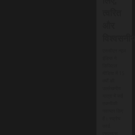
त्वरित
और
विश्वसनी
एससीएन न्यूज
इंडिया ने
डिजिटल
मीडिया में 15
वर्षों की
उल्लेखनीय
यात्रा में कई
तकनीकी
नवाचार किए
हैं। स्क्रेच
कार्ड
एसएमएस