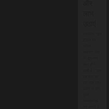
और
लाभ
उठाएं
एससीएन न्यूज
इंडिया की
त्वरित
समाचार सेवा
की शुरुआत
जल्द होने
वाली है। आप
इस सेवा का
पूरी तरह लाभ
उठाने के लिए
तुरंत
सब्सक्राइब
कर सकते हैं।