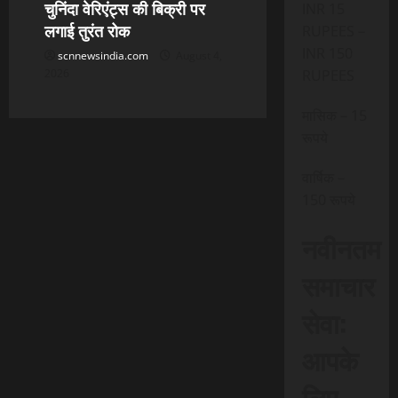
चुनिंदा वेरिएंट्स की बिक्री पर
INR 15
लगाई तुरंत रोक
RUPEES –
INR 150
scnnewsindia.com
August 4,
2026
RUPEES
मासिक – 15
रूपये
वार्षिक –
150 रूपये
नवीनतम
समाचार
सेवा:
आपके
लिए,