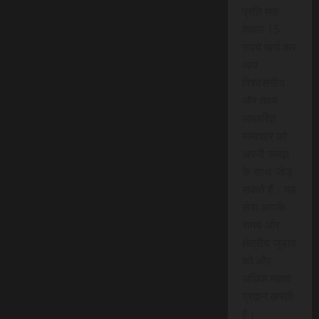
प्रति माह
केवल 15
रुपये खर्च कर
आप
विश्वसनीय
और तथ्य
आधारित
समाचार को
अपनी समझ
के साथ जोड़
सकते हैं। यह
सेवा आपके
समय और
क्षेत्रीय जुड़ाव
को और
अधिक महत्व
प्रदान करती
है।