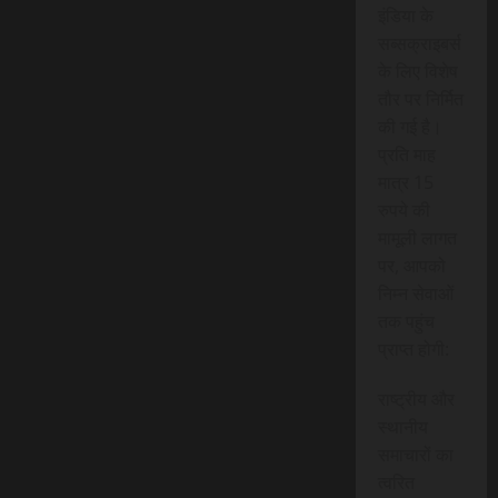
इंडिया के
सब्सक्राइबर्स
के लिए विशेष
तौर पर निर्मित
की गई है।
प्रति माह
मात्र 15
रुपये की
मामूली लागत
पर, आपको
निम्न सेवाओं
तक पहुंच
प्राप्त होगी:
राष्ट्रीय और
स्थानीय
समाचारों का
त्वरित