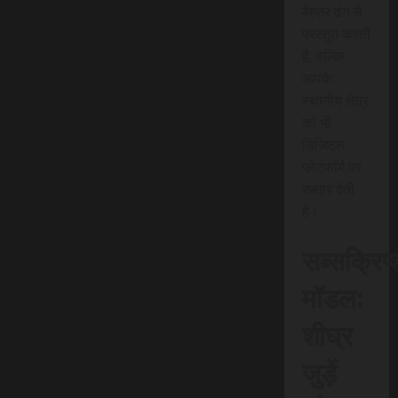
बेहतर ढंग से
प्रस्तुत करती
है, बल्कि
आपके
स्थानीय क्षेत्र
को भी
डिजिटल
प्लेटफॉर्म पर
रफ़्तार देती
है।
सब्सक्रिप
मॉडल:
शीघ्र
जुड़ें