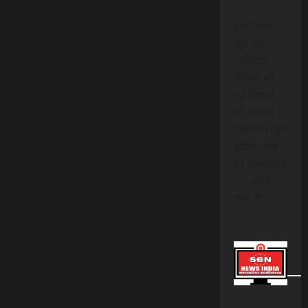
हमारे साथ
जुड़ें और
डिजिटल
मीडिया की
नई दिशाओं
को अपनाएं।
एससीएन न्यूज
इंडिया, जहां
हर सूचनात्मक
पल आपके
साथ है!
।