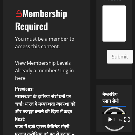
Membership
Required
You must be a member to
access this content.
Submit
View Membership Levels
Already a member?
Log in
here
P
Previous:
मेम्बरशिप
मध्यस्थता के हालिया संशोधनों पर
o
प्लान डेमो
चर्चा: भारत में मध्यस्थता व्यवस्था को
और मजबूत बनाने की दिशा में कदम
s
Video
Next:
00:00
04:54
Player
t
राज्य में दर्जा प्राप्त कैबिनेट मंत्री
प्रताप करोसिया को पद से हटाया –