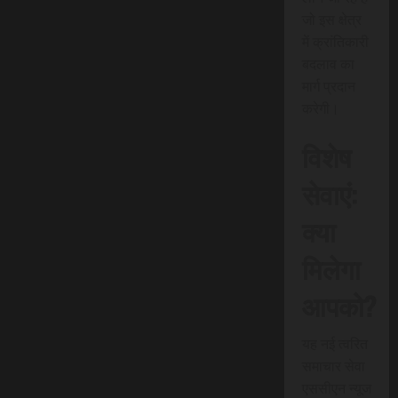
जो इस क्षेत्र
में क्रांतिकारी
बदलाव का
मार्ग प्रदान
करेगी।
विशेष
सेवाएं:
क्या
मिलेगा
आपको?
यह नई त्वरित
समाचार सेवा
एससीएन न्यूज