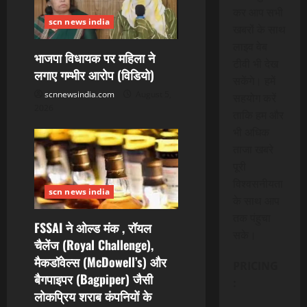
कर आप सभी
scn news india
खबरों के साथ
लाइव वेब
भाजपा विधायक पर महिला ने
टीवी भी देख
लगाए गम्भीर आरोप (विडियो)
सकेंगे। हमें
scnnewsindia.com
August 5,
सहयोग करें
2026
ताकि हम और
भी अधिक
ताजा खबरे
पूरी
विश्वसनीयता
scn news india
के साथ आप
तक पंहुचा
FSSAI ने ओल्ड मंक , रॉयल
सके।
चैलेंज (Royal Challenge),
मैकडॉवेल्स (McDowell’s) और
PRICING
बैगपाइपर (Bagpiper) जैसी
:
लोकप्रिय शराब कंपनियों के