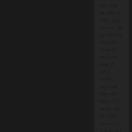
सेवा, लाइव
वेब टीवी, लो-
कॉस्ट लाइव
प्रसारण, और
वेब टीवी जैसी
सेवाओं के
माध्यम से,
हमारा उद्देश
हमेशा से
आपके
समाचार
अनुभव को
तीव्र और
निर्बाध बनाना
रहा है। अब,
हम त्वरित
समाचार सेवा
लाने जा रहे हैं