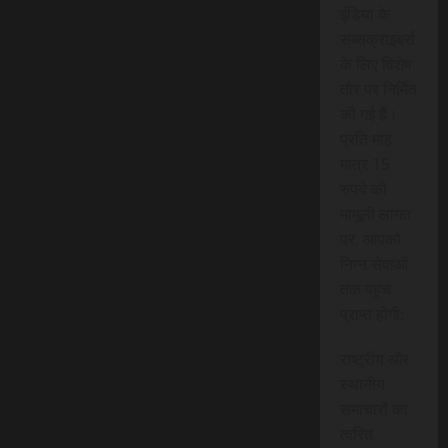
इंडिया के
सब्सक्राइबर्स
के लिए विशेष
तौर पर निर्मित
की गई है।
प्रति माह
मात्र 15
रुपये की
मामूली लागत
पर, आपको
निम्न सेवाओं
तक पहुंच
प्राप्त होगी:
राष्ट्रीय और
स्थानीय
समाचारों का
त्वरित