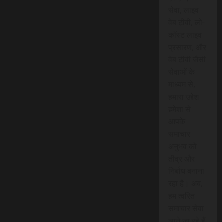
सेवा, लाइव
वेब टीवी, लो-
कॉस्ट लाइव
प्रसारण, और
वेब टीवी जैसी
सेवाओं के
माध्यम से,
हमारा उद्देश
हमेशा से
आपके
समाचार
अनुभव को
तीव्र और
निर्बाध बनाना
रहा है। अब,
हम त्वरित
समाचार सेवा
लाने जा रहे हैं