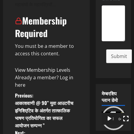
महासंघों के महामंत्रियों…
Membership
Required
You must be a member to
access this content.
Submit
View Membership Levels
Already a member?
Log in
here
मेम्बरशिप
P
Previous:
प्लान डेमो
आकाशवाणी @ 90” युवा आउटरीच
o
इनिशिएटिव के अंतर्गत तात्कालिक
Video
भाषण प्रतियोगिता का सफल
s
00:00
04:54
Player
आयोजन सम्पन्न ”
Next: