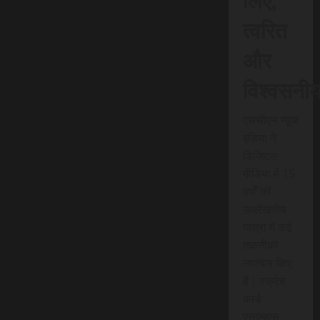
त्वरित
और
विश्वसनी
एससीएन न्यूज
इंडिया ने
डिजिटल
मीडिया में 15
वर्षों की
उल्लेखनीय
यात्रा में कई
तकनीकी
नवाचार किए
हैं। स्क्रेच
कार्ड
एसएमएस