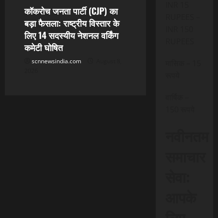
INR 15
कॉकरोच जनता पार्टी (CJP) का
RUPEES –
बड़ा फैसला: राष्ट्रीय विस्तार के
INR 150
लिए 14 सदस्यीय नेशनल वर्किंग
RUPEES
कमेटी घोषित
scnnewsindia.com
August 8,
मासिक – 15
2026
रूपये
वार्षिक –
150 रूपये
नवीनतम
समाचार
सेवा:
आपके
लिए,