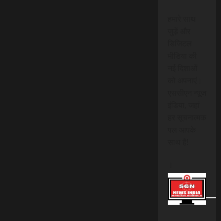
हमारे साथ
जुड़ें और
डिजिटल
मीडिया की
नई दिशाओं
को अपनाएं।
एससीएन न्यूज
इंडिया, जहां
हर सूचनात्मक
पल आपके
साथ है!
।