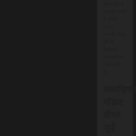
बेहतर ढंग से
प्रस्तुत करती
है, बल्कि
आपके
स्थानीय क्षेत्र
को भी
डिजिटल
प्लेटफॉर्म पर
रफ़्तार देती
है।
सब्सक्रिप
मॉडल:
शीघ्र
जुड़ें