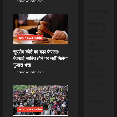
scnnewsindia.com
August 8,
कर आप सभी
2026
खबरों के साथ
लाइव वेब
टीवी भी देख
सकेंगे। हमें
सहयोग करें
scn news india
ताकि हम और
भी अधिक
सुप्रीम कोर्ट का बड़ा फैसला:
ताजा खबरे
बेवफाई साबित होने पर नहीं मिलेगा
पूरी
गुजारा भत्ता
विश्वसनीयता
scnnewsindia.com
August 8,
के साथ आप
2026
तक पंहुचा
सके।
PRICING
:
scn news india