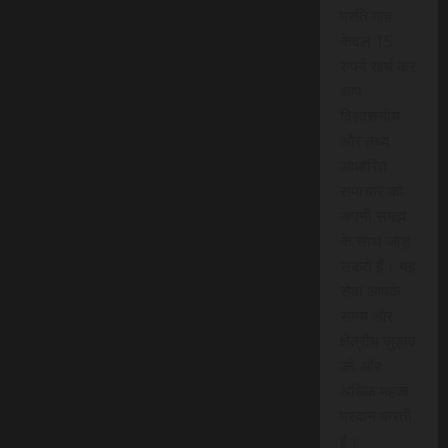
प्रति माह
केवल 15
रुपये खर्च कर
आप
विश्वसनीय
और तथ्य
आधारित
समाचार को
अपनी समझ
के साथ जोड़
सकते हैं। यह
सेवा आपके
समय और
क्षेत्रीय जुड़ाव
को और
अधिक महत्व
प्रदान करती
है।