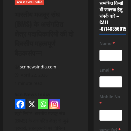
scn news india
सम्बंधित किसी
भी समस्या हेतु
भारतीय मजदूर संघ
संपर्क करें –
(BMS) के असंगठित
CALL
-07146356015
क्षेत्र पदाधिकारियों की दो
दिवसीय महत्वपूर्ण
Name
*
बैठकसंपन्न
scnnewsindia.com
Email
*
April 22, 2026
1 minute read
Scn News India
Mobile No
*
ब्यूरो रिपोर्ट भारतीय मजदूर संघ
(BMS) के असंगठित क्षेत्र से जुड़े
प्रभारी, सह-प्रभारी एवं विभिन्न
समस्या लिखे
*