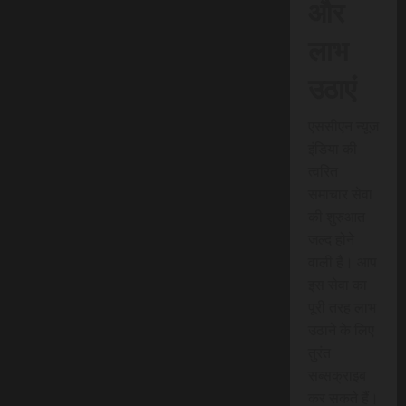
और
लाभ
उठाएं
एससीएन न्यूज
इंडिया की
त्वरित
समाचार सेवा
की शुरुआत
जल्द होने
वाली है। आप
इस सेवा का
पूरी तरह लाभ
उठाने के लिए
तुरंत
सब्सक्राइब
कर सकते हैं।