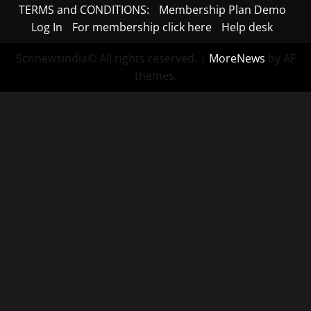
TERMS and CONDITIONS:
Membership Plan Demo
Log In
For membership click here
Help desk
Scnnewsindia© All rights reserved.
|
MoreNews
by AF
themes.