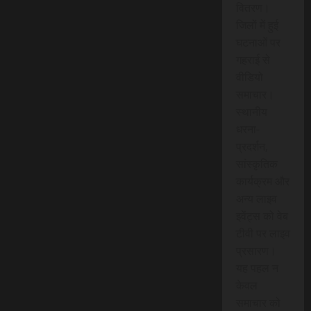
वितरण।
जिलों में हुई
घटनाओं पर
गहराई से
वीडियो
समाचार।
स्थानीय
धरना-
प्रदर्शन,
सांस्कृतिक
कार्यक्रम और
अन्य लाइव
इवेंट्स को वेब
टीवी पर लाइव
प्रसारण।
यह पहल न
केवल
समाचार को