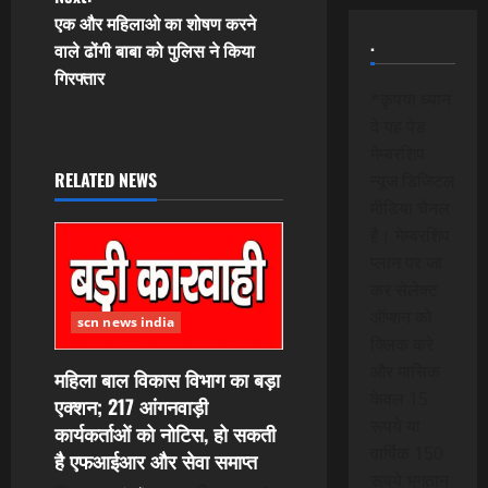
t
एक और महिलाओ का शोषण करने
n
.
वाले ढोंगी बाबा को पुलिस ने किया
गिरफ्तार
a
*कृपया ध्यान
दे यह पेड
v
मेम्बरशिप
i
RELATED NEWS
न्यूज डिजिटल
मीडिया चैनल
g
है। मेम्बरशिप
प्लान पर जा
a
कर सेलेक्ट
t
ऑप्शन को
scn news india
क्लिक करे
i
और मासिक
महिला बाल विकास विभाग का बड़ा
केवल 15
एक्शन; 217 आंगनवाड़ी
o
रूपये या
कार्यकर्ताओं को नोटिस, हो सकती
n
वार्षिक 150
है एफआईआर और सेवा समाप्त
रूपये भुगतान