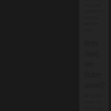
जो इस क्षेत्र
में क्रांतिकारी
बदलाव का
मार्ग प्रदान
करेगी।
विशेष
सेवाएं:
क्या
मिलेगा
आपको?
यह नई त्वरित
समाचार सेवा
एससीएन न्यूज