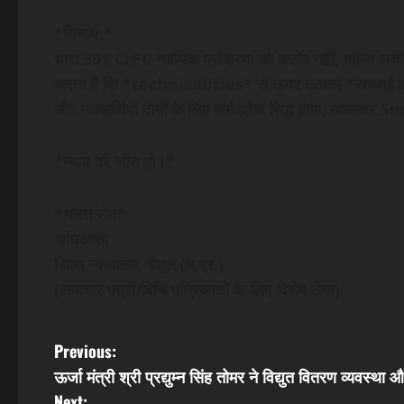
*निष्कर्ष:*
धारा 391 CrPC न्यायिक प्रक्रिया को कठोर नहीं, बल्कि लचील
करता है कि *technicalities* से ऊपर उठकर *सच्चाई और
और न्यायार्थियों दोनों के लिए मार्गदर्शक सिद्ध होगा, खासकर
*न्याय की जीत हो।*
*भारत सेन*
अधिवक्ता
जिला न्यायालय, बैतूल (म.प्र.)
(समाचार पत्रों/विधि पत्रिकाओं के लिए विशेष लेख)
P
Previous:
ऊर्जा मंत्री श्री प्रद्युम्न सिंह तोमर ने विद्युत वितरण व्यवस्
o
Next: