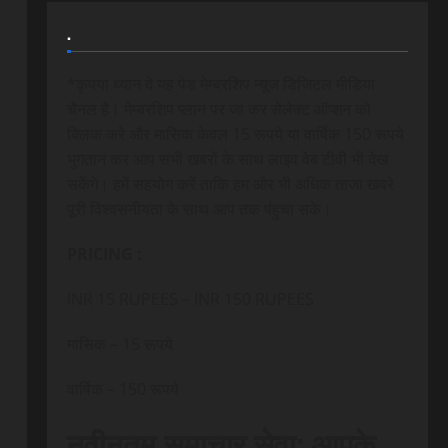
.
*कृपया ध्यान दे यह पेड मेम्बरशिप न्यूज डिजिटल मीडिया
चैनल है। मेम्बरशिप प्लान पर जा कर सेलेक्ट ऑप्शन को
क्लिक करे और मासिक केवल 15 रूपये या वार्षिक 150 रूपये
भुगतान कर आप सभी खबरों के साथ लाइव वेब टीवी भी देख
सकेंगे। हमें सहयोग करें ताकि हम और भी अधिक ताजा खबरे
पूरी विश्वसनीयता के साथ आप तक पंहुचा सके।
PRICING :
INR 15 RUPEES – INR 150 RUPEES
मासिक – 15 रूपये
वार्षिक – 150 रूपये
नवीनतम समाचार सेवा: आपके