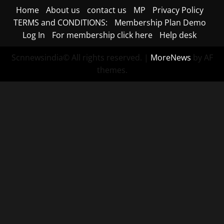
Home
About us
contact us
MP
Privacy Policy
TERMS and CONDITIONS:
Membership Plan Demo
Log In
For membership click here
Help desk
Scnnewsindia© All rights reserved.
|
MoreNews
by AF
themes.