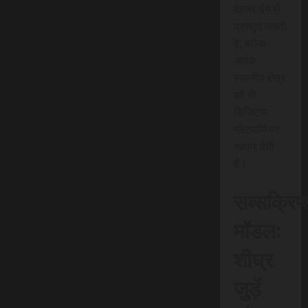
बेहतर ढंग से
प्रस्तुत करती
है, बल्कि
आपके
स्थानीय क्षेत्र
को भी
डिजिटल
प्लेटफॉर्म पर
रफ़्तार देती
है।
सब्सक्रिप
मॉडल:
शीघ्र
जुड़ें