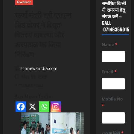
Gwalior
सम्बंधित किसी
भी समस्या हेतु
ऊर्जा मंत्री श्री प्रद्युम्न
संपर्क करें –
सिंह तोमर ने विद्युत
CALL
-07146356015
वितरण व्यवस्था और
अस्पताल का किया
Name
*
निरिक्षण
scnnewsindia.com
Email
*
May 11, 2026
1 minute read
Scn News India
Mobile No
*
समस्या लिखे
*