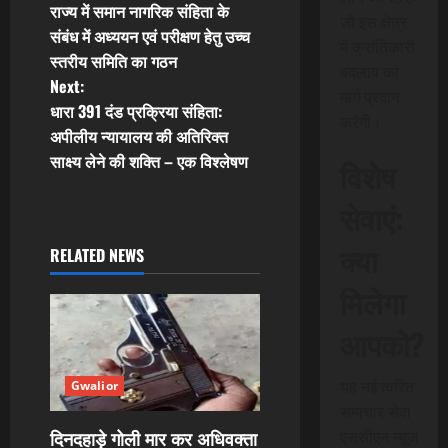
राज्य में समान नागरिक संहिता के
जो इस क्षेत्र
o
संबंध में अध्ययन एवं परीक्षण हेतु उच्च
में क्रांतिकारी
स्तरीय समिति का गठन
s
बदलाव का
Next:
मार्ग प्रदान
t
धारा 391 दंड प्रक्रिया संहिता:
करेगी।
अपीलीय न्यायालय की अतिरिक्त
n
साक्ष्य लेने की शक्ति – एक विश्लेषण
विशेष
a
सेवाएं:
v
क्या
RELATED NEWS
i
मिलेगा
g
आपको?
a
यह नई त्वरित
Gwalior
t
समाचार सेवा
दिनदहाड़े गोली मार कर अधिवक्ता
एससीएन न्यूज