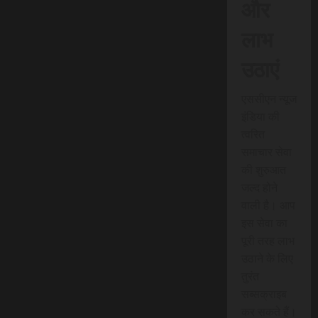
और
लाभ
उठाएं
एससीएन न्यूज
इंडिया की
त्वरित
समाचार सेवा
की शुरुआत
जल्द होने
वाली है। आप
इस सेवा का
पूरी तरह लाभ
उठाने के लिए
तुरंत
सब्सक्राइब
कर सकते हैं।