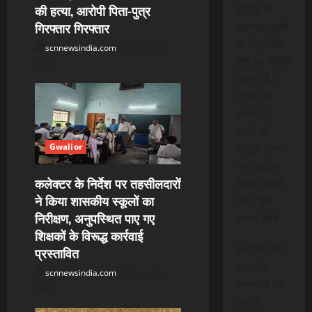
i
की हत्या, आरोपी पिता-पुत्र
इंडिया के
गिरफ्तार गिरफ्तार
o
सब्सक्राइबर्स
के लिए विशेष
scnnewsindia.com
July 24,
n
तौर पर निर्मित
2026
की गई है।
प्रति माह
मात्र 15
रुपये की
Gwalior
मामूली लागत
पर, आपको
कलेक्टर के निर्देश पर तहसीलदारों
निम्न सेवाओं
ने किया शासकीय स्कूलों का
तक पहुंच
निरीक्षण, अनुपस्थित पाए गए
प्राप्त होगी:
शिक्षकों के विरूद्ध कार्रवाई
राष्ट्रीय और
प्रस्तावित
स्थानीय
scnnewsindia.com
July 10,
समाचारों का
2026
त्वरित