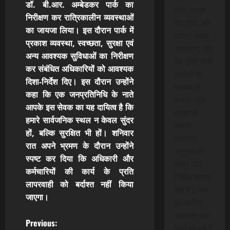
डॉ. बी.आर. अम्बेडकर पार्क का
सेवा, लाइव
निरीक्षण कर रात्रिकालीन व्यवस्थाओं
वेब टीवी, लो-
का जायजा लिया। इस दौरान पार्क में
कॉस्ट लाइव
प्रकाश व्यवस्था, स्वच्छता, सुरक्षा एवं
प्रसारण, और
अन्य आवश्यक सुविधाओं का निरीक्षण
वेब टीवी जैसी
कर संबंधित अधिकारियों को आवश्यक
सेवाओं के
दिशा-निर्देश दिए। इस दौरान उन्होंने
माध्यम से,
कहा कि एक जनप्रतिनिधि के नाते
हमारा उद्देश
आपके इस सेवक का यह दायित्व है कि
हमेशा से
हमारे सार्वजनिक स्थल न केवल सुंदर
आपके
हों, बल्कि सुरक्षित भी हों। शनिवार
समाचार
रात अपने भ्रमण के दौरान उन्होंने
अनुभव को
स्पष्ट कर दिया कि अधिकारी और
तीव्र और
कर्मचारियों की कार्य के प्रति
निर्बाध बनाना
लापरवाही को बर्दाश्त नहीं किया
रहा है। अब,
जाएगा।
हम त्वरित
समाचार सेवा
P
Previous:
लाने जा रहे हैं