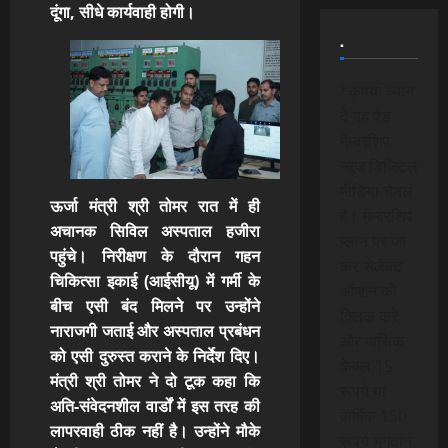
दूंगा, सीधे कार्यवाही होगी।
.
*कृपया ध्यान
दे यह पेड
मेम्बरशिप
न्यूज डिजिटल
मीडिया चैनल
ऊर्जा मंत्री श्री तोमर रात में ही
है। मेम्बरशिप
अचानक सिविल अस्पताल हजीरा
प्लान पर जा
पहुंचे। निरीक्षण के दौरान गहन
कर सेलेक्ट
चिकित्सा इकाई (आईसीयू) में गर्मी के
ऑप्शन को
बीच एसी बंद मिलने पर उन्होंने
क्लिक करे
नाराजगी जताई और अस्पताल प्रबंधन
और मासिक
को एसी दुरुस्त कराने के निर्देश दिए।
केवल 15
मंत्री श्री तोमर ने दो टूक कहा कि
रूपये या
अति-संवेदनशील वार्डों में इस तरह की
वार्षिक 150
लापरवाही ठीक नहीं है। उन्होंने मौके
रूपये भुगतान