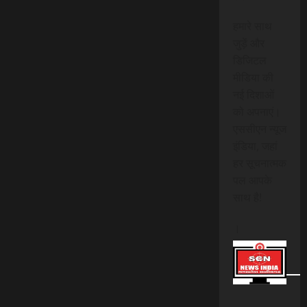
हमारे साथ
जुड़ें और
डिजिटल
मीडिया की
नई दिशाओं
को अपनाएं।
एससीएन न्यूज
इंडिया, जहां
हर सूचनात्मक
पल आपके
साथ है!
।