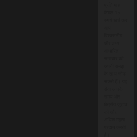
प्रति माह
केवल 15
रुपये खर्च कर
आप
विश्वसनीय
और तथ्य
आधारित
समाचार को
अपनी समझ
के साथ जोड़
सकते हैं। यह
सेवा आपके
समय और
क्षेत्रीय जुड़ाव
को और
अधिक महत्व
प्रदान करती
है।