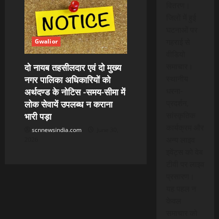
वितरण।
जिलों में हुई
घटनाओं पर
गहराई से
Gwalior
वीडियो
दो नायब तहसीलदार एवं दो मुख्य
समाचार।
नगर पालिका अधिकारियों को
स्थानीय
अर्थदण्ड के नोटिस -समय-सीमा में
धरना-
लोक सेवायें उपलब्ध न कराना
प्रदर्शन,
भारी पड़ा
सांस्कृतिक
कार्यक्रम और
scnnewsindia.com
June 30,
अन्य लाइव
2026
इवेंट्स को वेब
टीवी पर लाइव
प्रसारण।
यह पहल न
केवल
समाचार को