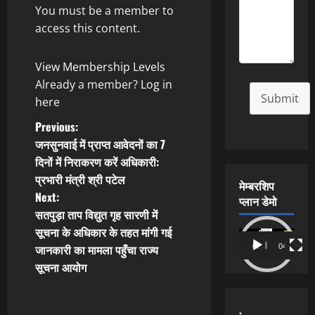
You must be a member to
access this content.
View Membership Levels
Already a member?
Log in
Submit
here
P
Previous:
जनसुनवाई में प्राप्त आवेदनों का 7
o
दिनों में निराकरण करें अधिकारी:
प्रभारी मंत्री श्री पटेल
s
मेम्बरशिप
Next:
प्लान डेमो
t
सतपुड़ा ताप विद्युत गृह सारणी में
सूचना के अधिकार के तहत मांगी गई
Video
n
जानकारी का मामला पहुँचा राज्य
00:00
04:54
Player
सूचना आयोग
a
v
.