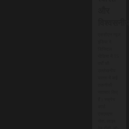
और
विश्वसनी
एससीएन न्यूज
इंडिया ने
डिजिटल
मीडिया में 15
वर्षों की
उल्लेखनीय
यात्रा में कई
तकनीकी
नवाचार किए
हैं। स्क्रेच
कार्ड
एसएमएस
सेवा, लाइव
वेब टीवी, लो-