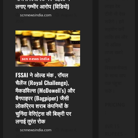
लगाए गम्भीर आरोप (विडियो)
लाइव वेब
टीवी भी देख
scnnewsindia.com
August 5,
सकेंगे। हमें
2026
सहयोग करें
ताकि हम और
भी अधिक
ताजा खबरे
scn news india
पूरी
विश्वसनीयता
FSSAI ने ओल्ड मंक , रॉयल
के साथ आप
चैलेंज (Royal Challenge),
तक पंहुचा
मैकडॉवेल्स (McDowell’s) और
सके।
बैगपाइपर (Bagpiper) जैसी
PRICING
लोकप्रिय शराब कंपनियों के
:
चुनिंदा वेरिएंट्स की बिक्री पर
लगाई तुरंत रोक
INR 15
scnnewsindia.com
August 4,
RUPEES –
2026