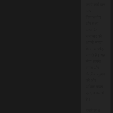
रुपये खर्च कर
आप
विश्वसनीय
और तथ्य
आधारित
समाचार को
अपनी समझ
के साथ जोड़
सकते हैं। यह
सेवा आपके
समय और
क्षेत्रीय जुड़ाव
को और
अधिक महत्व
प्रदान करती
है।
हमारे साथ