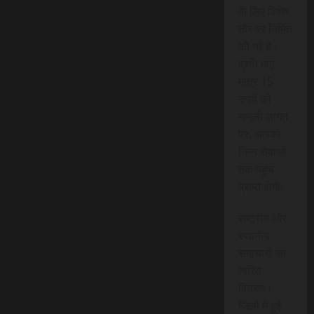
के लिए विशेष
तौर पर निर्मित
की गई है।
प्रति माह
मात्र 15
रुपये की
मामूली लागत
पर, आपको
निम्न सेवाओं
तक पहुंच
प्राप्त होगी:
राष्ट्रीय और
स्थानीय
समाचारों का
त्वरित
वितरण।
जिलों में हुई