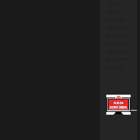
जुड़ें और
डिजिटल
मीडिया की
नई दिशाओं
को अपनाएं।
एससीएन न्यूज
इंडिया, जहां
हर सूचनात्मक
पल आपके
साथ है!
।