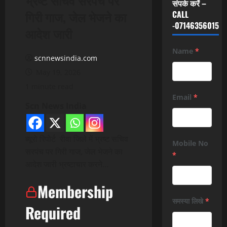
संपर्क करें –
गिरी गाज, जेल भेजने का
CALL
-07146356015
आदेश जारी
Name
*
scnnewsindia.com
May 19, 2026
1 minute read
Email
*
Scn News India
ब्यूरो रिपोर्ट रीवा जिले में भ्रष्ट सचिव
Mobile No
सरपंच पर गिरी गाज, जेल भेजने का
*
आदेश जारी भ्रष्टाचार करने…
Membership
समस्या लिखे
*
Required