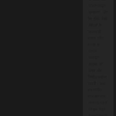
कॉस्ट लाइव
प्रसारण, और
वेब टीवी जैसी
सेवाओं के
माध्यम से,
हमारा उद्देश
हमेशा से
आपके
समाचार
अनुभव को
तीव्र और
निर्बाध बनाना
रहा है। अब,
हम त्वरित
समाचार सेवा
लाने जा रहे हैं
जो इस क्षेत्र
में क्रांतिकारी