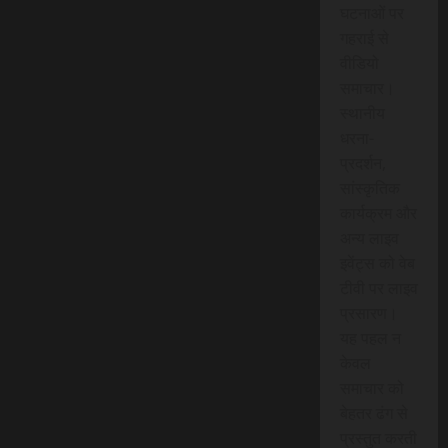
घटनाओं पर
गहराई से
वीडियो
समाचार।
स्थानीय
धरना-
प्रदर्शन,
सांस्कृतिक
कार्यक्रम और
अन्य लाइव
इवेंट्स को वेब
टीवी पर लाइव
प्रसारण।
यह पहल न
केवल
समाचार को
बेहतर ढंग से
प्रस्तुत करती