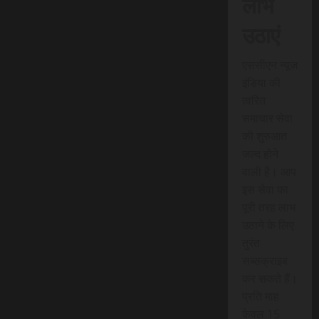
लाभ
उठाएं
एससीएन न्यूज
इंडिया की
त्वरित
समाचार सेवा
की शुरुआत
जल्द होने
वाली है। आप
इस सेवा का
पूरी तरह लाभ
उठाने के लिए
तुरंत
सब्सक्राइब
कर सकते हैं।
प्रति माह
केवल 15