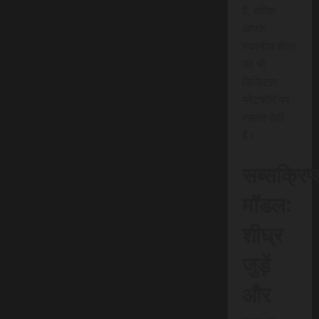
है, बल्कि
आपके
स्थानीय क्षेत्र
को भी
डिजिटल
प्लेटफॉर्म पर
रफ़्तार देती
है।
सब्सक्रिप
मॉडल:
शीघ्र
जुड़ें
और