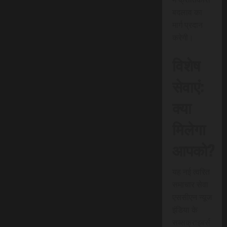
बदलाव का
मार्ग प्रदान
करेगी।
विशेष
सेवाएं:
क्या
मिलेगा
आपको?
यह नई त्वरित
समाचार सेवा
एससीएन न्यूज
इंडिया के
सब्सक्राइबर्स