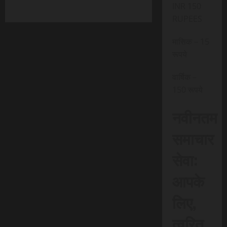
INR 150
RUPEES
मासिक – 15
रूपये
वार्षिक –
150 रूपये
नवीनतम
समाचार
सेवा:
आपके
लिए,
त्वरित