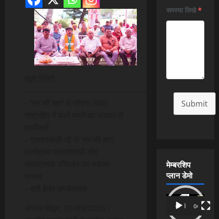
समस्या लिखे
*
ब्यूरो रिपोर्ट
————————————————–
– ‘मन की बात’ से प्रेरणा लेकर
Submit
राष्ट्रहित में कार्य करने का संकल्प लें
कार्यकर्ता
– प्रधानमंत्री जी के ‘मन की बात’
कार्यक्रम जनभागीदारी और
मेम्बरशिप
सकारात्मक परिवर्तन का सशक्त
प्लान डेमो
माध्यम
– श्री हेमंत खण्डेलवाल
Video
भोपाल/बैतूल, 31/05/2026।
00:00
04:54
Player