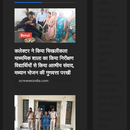
त्वरित
v
वितरण।
जिलों में हुई
i
घटनाओं पर
g
गहराई से
Betul
वीडियो
a
समाचार।
कलेक्टर ने किया चिखलीकला
स्थानीय
t
माध्यमिक शाला का किया निरीक्षण
धरना-
विद्यार्थियों से किया आत्मीय संवाद,
i
प्रदर्शन,
मध्यान भोजन की गुणवत्ता परखी
सांस्कृतिक
o
scnnewsindia.com
August 8,
कार्यक्रम और
2026
अन्य लाइव
n
इवेंट्स को वेब
टीवी पर लाइव
प्रसारण।
यह पहल न
केवल