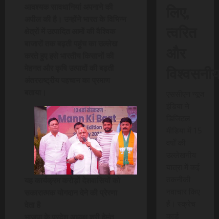
लिए,
आवश्यक सावधानियां अपनाने की
अपील की है। उन्होंने भारत के विभिन्न
त्वरित
क्षेत्रों में उत्पादित आमों की वैश्विक
बाजारों तक बढ़ती पहुंच का उल्लेख
और
करते हुए इसे भारतीय किसानों की
विश्वसनी
मेहनत और कृषि उत्पादों की बढ़ती
अंतरराष्ट्रीय पहचान का प्रमाण
बताया।
एससीएन न्यूज
इंडिया ने
डिजिटल
मीडिया में 15
वर्षों की
उल्लेखनीय
यात्रा में कई
तकनीकी
यह कार्यक्रम करोड़ों देशवासियों को
नवाचार किए
सकारात्मक योगदान देने की प्रेरणा
हैं। स्क्रेच
देता है
कार्ड
भाजपा के प्रदेश अध्यक्ष श्री हेमंत