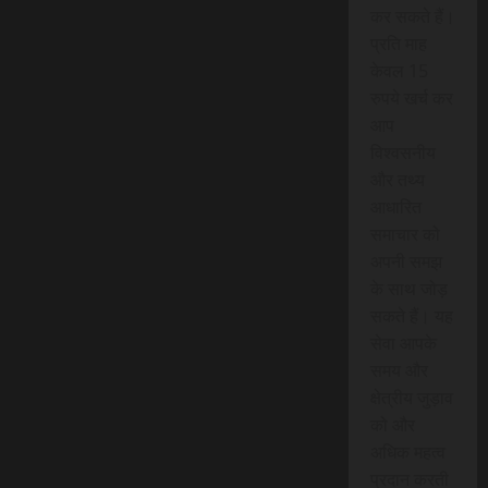
कर सकते हैं।
प्रति माह
केवल 15
रुपये खर्च कर
आप
विश्वसनीय
और तथ्य
आधारित
समाचार को
अपनी समझ
के साथ जोड़
सकते हैं। यह
सेवा आपके
समय और
क्षेत्रीय जुड़ाव
को और
अधिक महत्व
प्रदान करती