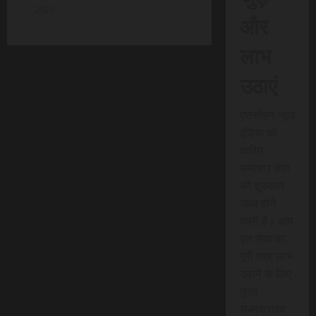
2026
और
लाभ
उठाएं
एससीएन न्यूज
इंडिया की
त्वरित
समाचार सेवा
की शुरुआत
जल्द होने
वाली है। आप
इस सेवा का
पूरी तरह लाभ
उठाने के लिए
तुरंत
सब्सक्राइब