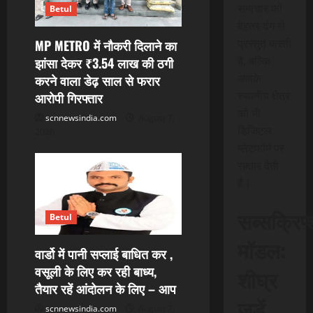
समाचार को
Betul
बेहतर ढंग से
प्रस्तुत करती
MP METRO में नौकरी दिलाने का
है, बल्कि
झांसा देकर ₹3.54 लाख की ठगी
आपके
करने वाला डेढ़ साल से फरार
स्थानीय क्षेत्र
आरोपी गिरफ्तार
को भी
scnnewsindia.com
August 7,
डिजिटल
2026
प्लेटफॉर्म पर
रफ़्तार देती
है।
सब्सक्रिप
Betul
मॉडल:
वार्डो में पानी सप्लाई बाधित कर ,
वसूली के लिए कर रही बाध्य,
शीघ्र
तैयार रहें आंदोलन के लिए – आप
जुड़ें
scnnewsindia.com
August 7,