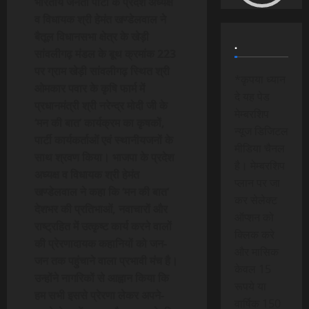
भारतीय जनता पार्टी के प्रदेश अध्यक्ष
व विधायक श्री हेमंत खण्डेलवाल ने
बैतूल विधानसभा क्षेत्र के खेड़ी
.
सांवलीगढ़ मंडल के बूथ क्रमांक 223
पर ग्राम खेड़ी सांवलीगढ़ स्थित श्री
*कृपया ध्यान
ओमकार पवार के कृषि फार्म में
दे यह पेड
प्रधानमंत्री श्री नरेन्द्र मोदी जी के
मेम्बरशिप
‘मन की बात’ कार्यक्रम का कृषकों,
न्यूज डिजिटल
पार्टी कार्यकर्ताओं एवं स्थानीयजनों के
मीडिया चैनल
साथ श्रवण किया। भाजपा के प्रदेश
है। मेम्बरशिप
अध्यक्ष व विधायक श्री हेमंत
प्लान पर जा
खण्डेलवाल ने कहा कि ‘मन की बात’
कर सेलेक्ट
देशभर की प्रतिभाओं, नवाचारों और
ऑप्शन को
राष्ट्रहित में उत्कृष्ट कार्य करने वालों
क्लिक करे
की प्रेरणादायक कहानियों को जन-
और मासिक
जन तक पहुंचाने वाला प्रभावी मंच है।
केवल 15
उन्होंने नागरिकों से आह्वान किया कि
रूपये या
हम सभी इससे प्रेरणा लेकर अपने-
वार्षिक 150