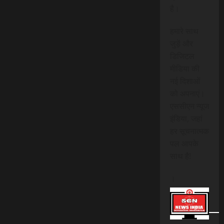
है।
हमारे साथ
जुड़ें और
डिजिटल
मीडिया की
नई दिशाओं
को अपनाएं।
एससीएन न्यूज
इंडिया, जहां
हर सूचनात्मक
पल आपके
साथ है!
।