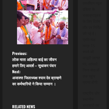
एससीएन न्यूज
इंडिया के
सब्सक्राइबर्स
के लिए विशेष
तौर पर निर्मित
की गई है।
प्रति माह
मात्र 15
रुपये की
P
Previous:
मामूली लागत
लोक माता अहिल्या बाई का जीवन
o
पर, आपको
हमारे लिए आदर्श – सुधाकर पंवार
निम्न सेवाओं
Next:
s
तक पहुंच
अजाक्स जिलाध्यक्ष श्याम देव ब्राम्हणे
प्राप्त होगी:
t
का कर्मचारियो ने किया सम्मान ।
राष्ट्रीय और
n
स्थानीय
a
समाचारों का
RELATED NEWS