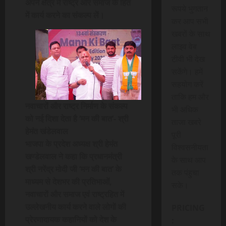
अपने क्षेत्र में राष्ट्र और समाज के हित
रूपये भुगतान
में कार्य करने का संकल्प लें।
कर आप सभी
खबरों के साथ
लाइव वेब
टीवी भी देख
सकेंगे। हमें
सहयोग करें
ताकि हम और
नवाचारों और राष्ट्र निर्माण के संकल्प
भी अधिक
को नई दिशा देता है ‘मन की बात’- श्री
ताजा खबरे
हेमंत खंडेलवाल
पूरी
भाजपा के प्रदेश अध्यक्ष श्री हेमंत
विश्वसनीयता
खण्डेलवाल ने कहा कि प्रधानमंत्री
के साथ आप
श्री नरेंद्र मोदी जी ‘मन की बात’ के
तक पंहुचा
माध्यम से देशभर की प्रतिभाओं,
सके।
नवाचारों और समाज एवं राष्ट्रहित में
उल्लेखनीय कार्य करने वाले लोगों की
PRICING
प्रेरणादायक कहानियों को देश के
: