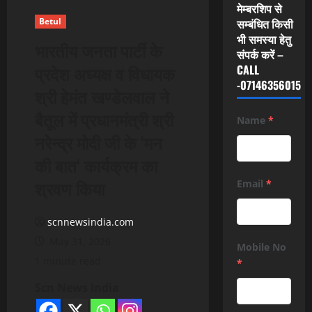
मेम्बरशिप से
Betul
सम्बंधित किसी
भी समस्या हेतु
भारतीय जनता पार्टी के
संपर्क करें –
प्रदेश अध्यक्ष व विधायक
CALL
-07146356015
श्री हेमंत खण्डेलवाल ने
बैतूल में प्रधानमंत्री श्री
Name
*
नरेन्द्र मोदी जी के ‘मन
की बात‘ कार्यक्रम का
श्रवण किया
Email
*
scnnewsindia.com
May 31, 2026
Mobile No
1 minute read
*
Scn News India