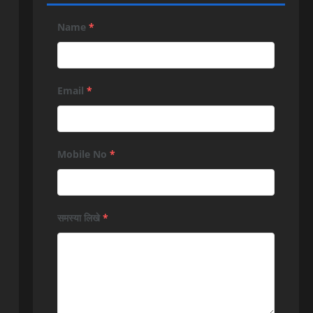
Name
*
Email
*
Mobile No
*
समस्या लिखे
*