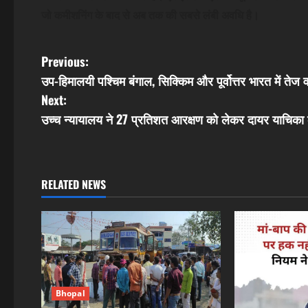
जो कमीशनिंग के बाद से अब तक की सबसे लंबी अवधि है।
P
Previous:
उप-हिमालयी पश्चिम बंगाल, सिक्किम और पूर्वोत्तर भारत में तेज व
o
Next:
s
उच्च न्यायालय ने 27 प्रतिशत आरक्षण को लेकर दायर याचिका
t
n
RELATED NEWS
a
v
i
g
Bhopal