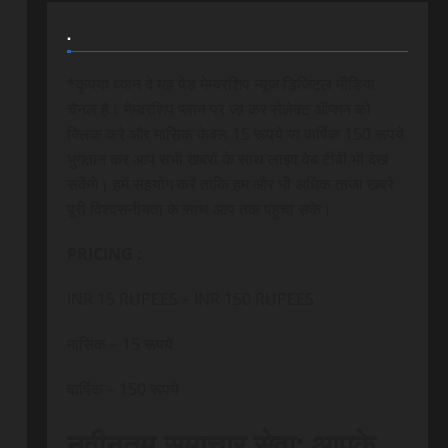
.
*कृपया ध्यान दे यह पेड मेम्बरशिप न्यूज डिजिटल मीडिया
चैनल है। मेम्बरशिप प्लान पर जा कर सेलेक्ट ऑप्शन को
क्लिक करे और मासिक केवल 15 रूपये या वार्षिक 150 रूपये
भुगतान कर आप सभी खबरों के साथ लाइव वेब टीवी भी देख
सकेंगे। हमें सहयोग करें ताकि हम और भी अधिक ताजा खबरे
पूरी विश्वसनीयता के साथ आप तक पंहुचा सके।
PRICING :
INR 15 RUPEES – INR 150 RUPEES
मासिक – 15 रूपये
वार्षिक – 150 रूपये
नवीनतम समाचार सेवा: आपके