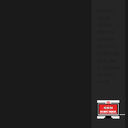
हमारे साथ
जुड़ें और
डिजिटल
मीडिया की
नई दिशाओं
को अपनाएं।
एससीएन न्यूज
इंडिया, जहां
हर सूचनात्मक
पल आपके
साथ है!
।