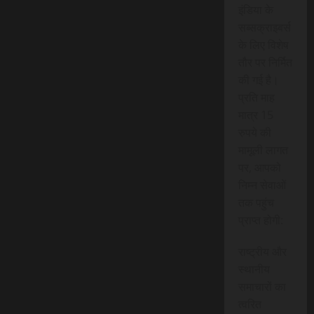
इंडिया के
सब्सक्राइबर्स
के लिए विशेष
तौर पर निर्मित
की गई है।
प्रति माह
मात्र 15
रुपये की
मामूली लागत
पर, आपको
निम्न सेवाओं
तक पहुंच
प्राप्त होगी:
राष्ट्रीय और
स्थानीय
समाचारों का
त्वरित