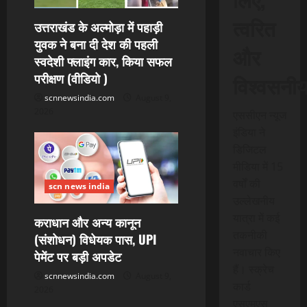
त्वरित
उत्तराखंड के अल्मोड़ा में पहाड़ी
युवक ने बना दी देश की पहली
और
स्वदेशी फ्लाइंग कार, किया सफल
परीक्षण (वीडियो )
विश्वसनी
scnnewsindia.com
August 9,
2026
एससीएन न्यूज
इंडिया ने
डिजिटल
मीडिया में 15
वर्षों की
scn news india
उल्लेखनीय
यात्रा में कई
कराधान और अन्य कानून
तकनीकी
(संशोधन) विधेयक पास, UPI
नवाचार किए
पेमेंट पर बड़ी अपडेट
हैं। स्क्रेच
scnnewsindia.com
August 9,
कार्ड
2026
एसएमएस