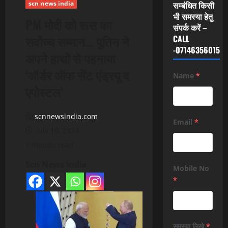
scn news india
सम्बंधित किसी
भी समस्या हेतु
PM मोदी को रूस का
संपर्क करें –
सर्वोच्च सम्मान… पुतिन ने
CALL
-07146356015
अपने हाथों से पहनाया
‘ऑर्डर ऑफ सेंट एंड्रयू द
Name
*
एपोस्टल’
scnnewsindia.com
Email
*
July 10, 2024
1 minute read
Scn News India
Mobile No
*
समस्या लिखे
*