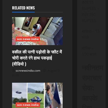
INR 15
i
RELATED NEWS
RUPEES –
INR 150
g
RUPEES
a
मासिक – 15
t
रूपये
scn news india
i
वार्षिक –
वकील की पत्नी पड़ोसी के फ्लैट में
150 रूपये
चोरी करते रंगे हाथ पकड़ाई
o
(वीडियो )
नवीनतम
n
scnnewsindia.com
August 9,
समाचार
2026
सेवा:
आपके
लिए,
scn news india