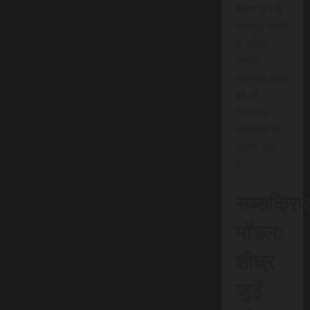
बेहतर ढंग से
प्रस्तुत करती
है, बल्कि
आपके
स्थानीय क्षेत्र
को भी
डिजिटल
प्लेटफॉर्म पर
रफ़्तार देती
है।
सब्सक्रिप
मॉडल:
शीघ्र
जुड़ें