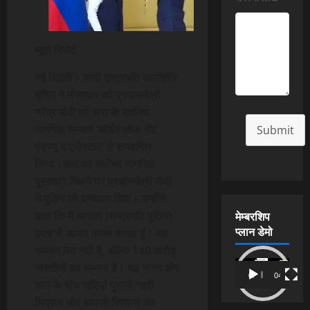
ब्यूरो रिपोर्ट
नई दिल्ली। रूसी राष्ट्रपति व्लादिमीर
पुतिन ने मंगलवार को प्रधानमंत्री
नरेंद्र मोदी को रूस के सर्वोच्च
नागरिक सम्मान ‘ऑर्डर ऑफ सेंट
Submit
एंड्रयू द एपोस्टल’ से सम्मानित
किया।रूस का सर्वोच्च नागरिक
पुरस्कार मिलने पर प्रधानमंत्री मोदी
ने पुतिन को धन्यवाद दिया। उन्होंने
मेम्बरशिप
कहा कि मैं आपका (राष्ट्रपति पुतिन)
प्लान डेमो
हृदय से आभार व्यक्त करता हूं। यह
सम्मान मेरा नहीं है, बल्कि 140 करोड़
Video
भारतीयों का सम्मान है। यह भारत और
00:00
04:54
Player
रूस के बीच सदियों पुरानी गहरी
मित्रता और आपसी विश्वास का