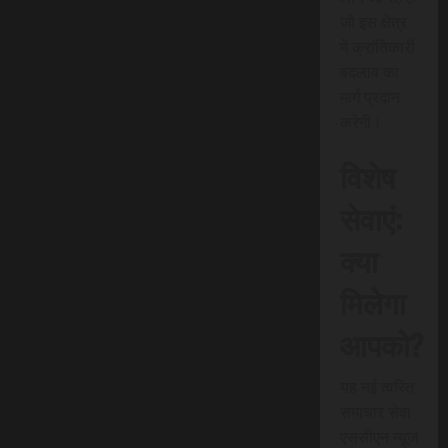
जो इस क्षेत्र
में क्रांतिकारी
बदलाव का
मार्ग प्रदान
करेगी।
विशेष
सेवाएं:
क्या
मिलेगा
आपको?
यह नई त्वरित
समाचार सेवा
एससीएन न्यूज