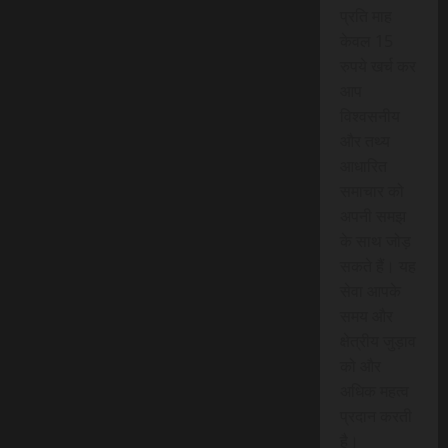
प्रति माह
केवल 15
रुपये खर्च कर
आप
विश्वसनीय
और तथ्य
आधारित
समाचार को
अपनी समझ
के साथ जोड़
सकते हैं। यह
सेवा आपके
समय और
क्षेत्रीय जुड़ाव
को और
अधिक महत्व
प्रदान करती
है।