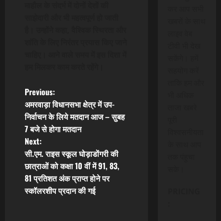
माहौल के संदर्भ में दोनों देशों की
कर आप सभी
साझेदारी और भी महत्वपूर्ण हो जाती
खबरों के साथ
है। उन्होंने कहा, वैश्विक स्थिरता और
लाइव वेब
शांति के लिए निरंतर प्रयास किए जाने
टीवी भी देख
चाहिए। आने वाले समय में इस दिशा में
सकेंगे। हमें
हम मिलकर काम करते रहेंगे।
सहयोग करें
ताकि हम और
P
Previous:
भी अधिक
अमरवाड़ा विधानसभा क्षेत्र में उप-
ताजा खबरे
o
निर्वाचन के लिये मतदान आज – सुबह
पूरी
7 बजे से होगा मतदान
s
विश्वसनीयता
Next:
के साथ आप
t
सी.एम. राइस स्कूल घोड़ाडोंगरी की
तक पंहुचा
छात्राओं को कक्षा 10 वीं में 91, 83,
सके।
n
81 प्रतिशत अंक प्राप्त होने पर
स्कॉलरशीप प्रदान की गई
PRICING
a
:
v