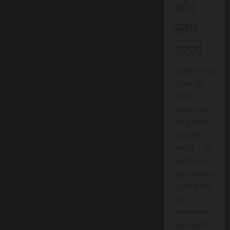
और
लाभ
उठाएं
एससीएन न्यूज
इंडिया की
त्वरित
समाचार सेवा
की शुरुआत
जल्द होने
वाली है। आप
इस सेवा का
पूरी तरह लाभ
उठाने के लिए
तुरंत
सब्सक्राइब
कर सकते हैं।