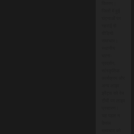
वितरण।
जिलों में हुई
घटनाओं पर
गहराई से
वीडियो
समाचार।
स्थानीय
धरना-
प्रदर्शन,
सांस्कृतिक
कार्यक्रम और
अन्य लाइव
इवेंट्स को वेब
टीवी पर लाइव
प्रसारण।
यह पहल न
केवल
समाचार को