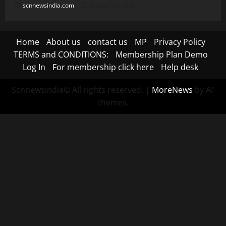
scnnewsindia.com
August 10, 2026
Home
About us
contact us
MP
Privacy Policy
TERMS and CONDITIONS:
Membership Plan Demo
Log In
For membership click here
Help desk
Scnnewsindia© All rights reserved.
|
MoreNews
by AF
themes.