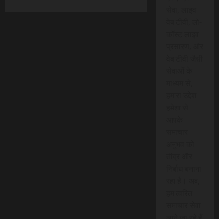
सेवा, लाइव
वेब टीवी, लो-
कॉस्ट लाइव
प्रसारण, और
वेब टीवी जैसी
सेवाओं के
माध्यम से,
हमारा उद्देश
हमेशा से
आपके
समाचार
अनुभव को
तीव्र और
निर्बाध बनाना
रहा है। अब,
हम त्वरित
समाचार सेवा
लाने जा रहे हैं