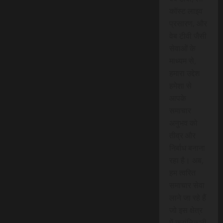
कॉस्ट लाइव
प्रसारण, और
वेब टीवी जैसी
सेवाओं के
माध्यम से,
हमारा उद्देश
हमेशा से
आपके
समाचार
अनुभव को
तीव्र और
निर्बाध बनाना
रहा है। अब,
हम त्वरित
समाचार सेवा
लाने जा रहे हैं
जो इस क्षेत्र
में क्रांतिकारी