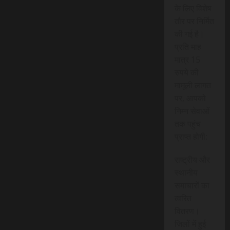
के लिए विशेष
तौर पर निर्मित
की गई है।
प्रति माह
मात्र 15
रुपये की
मामूली लागत
पर, आपको
निम्न सेवाओं
तक पहुंच
प्राप्त होगी:
राष्ट्रीय और
स्थानीय
समाचारों का
त्वरित
वितरण।
जिलों में हुई