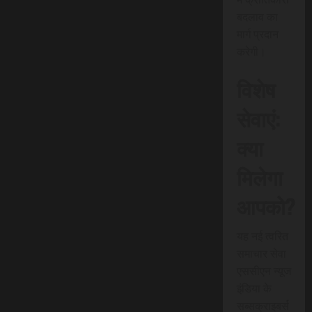
बदलाव का
मार्ग प्रदान
करेगी।
विशेष
सेवाएं:
क्या
मिलेगा
आपको?
यह नई त्वरित
समाचार सेवा
एससीएन न्यूज
इंडिया के
सब्सक्राइबर्स