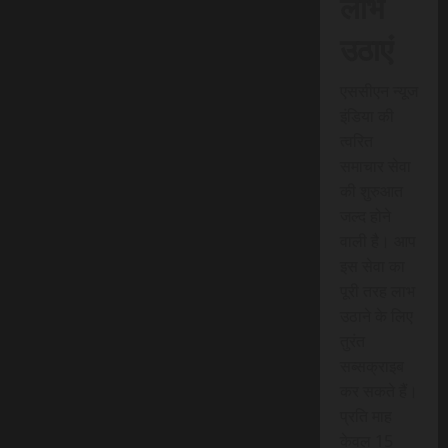
लाभ
उठाएं
एससीएन न्यूज
इंडिया की
त्वरित
समाचार सेवा
की शुरुआत
जल्द होने
वाली है। आप
इस सेवा का
पूरी तरह लाभ
उठाने के लिए
तुरंत
सब्सक्राइब
कर सकते हैं।
प्रति माह
केवल 15