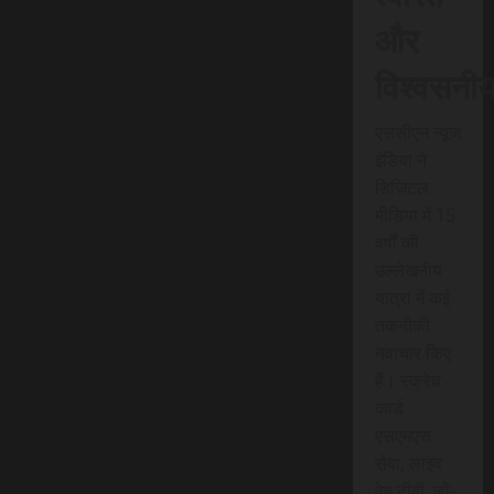
और
विश्वसनी
एससीएन न्यूज
इंडिया ने
डिजिटल
मीडिया में 15
वर्षों की
उल्लेखनीय
यात्रा में कई
तकनीकी
नवाचार किए
हैं। स्क्रेच
कार्ड
एसएमएस
सेवा, लाइव
वेब टीवी, लो-