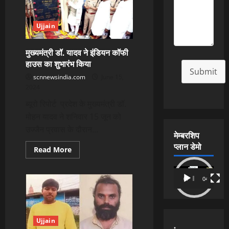
के
विरुद्ध
कार्यवाही
कर
Ujjain
लाइसेंस
सस्पेंड
मुख्यमंत्री डॉ. यादव ने इंडियन कॉफी
हाउस का शुभारंभ किया
Submit
scnnewsindia.com
June 15,
2024
ब्यूरो रिपोर्ट प्रदेश के मुख्यमंत्री डॉ.
मोहन यादव ने शनिवार 15 जून को
उज्जैन प्रवास के दौरान...
मेम्बरशिप
प्लान डेमो
Read
Read More
more
about
मुख्यमंत्री
Video
डॉ.
00:00
04:54
Player
यादव
ने
इंडियन
कॉफी
हाउस
का
Ujjain
.
शुभारंभ