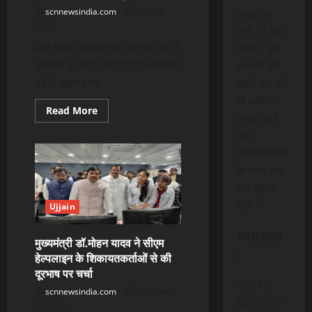
scnnewsindia.com
April 8,
लाइव वेब
2024
टीवी भी देख
ब्यूरो रिपोर्ट एडीएम श्री अनुकूल जैन ने
सकेंगे। हमें
सोमवार 8 अप्रैल को भूतड़ी अमावस्या
सहयोग करें
पर्व के अवसर पर...
ताकि हम और
भी अधिक
Read
Read More
ताजा खबरे
more
about
पूरी
आज
भूतड़ी
विश्वसनीयता
अमावस्या
व्यवस्था
के साथ आप
बनाने
तक पंहुचा
अधिकारियों
की
सके।
लगाईं
Ujjain
ड्यूरी
PRICING
मुख्यमंत्री डॉ.मोहन यादव ने सीएम
:
हेल्पलाइन के शिकायतकर्ताओं से की
दूरभाष पर चर्चा
INR 15
scnnewsindia.com
February
RUPEES –
23, 2024