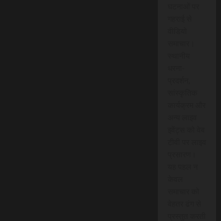
घटनाओं पर
गहराई से
वीडियो
समाचार।
स्थानीय
धरना-
प्रदर्शन,
सांस्कृतिक
कार्यक्रम और
अन्य लाइव
इवेंट्स को वेब
टीवी पर लाइव
प्रसारण।
यह पहल न
केवल
समाचार को
बेहतर ढंग से
प्रस्तुत करती