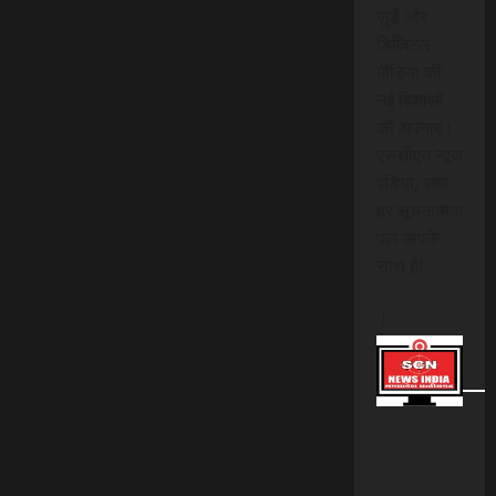
जुड़ें और
डिजिटल
मीडिया की
नई दिशाओं
को अपनाएं।
एससीएन न्यूज
इंडिया, जहां
हर सूचनात्मक
पल आपके
साथ है!
।