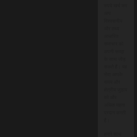
रुपये खर्च कर
आप
विश्वसनीय
और तथ्य
आधारित
समाचार को
अपनी समझ
के साथ जोड़
सकते हैं। यह
सेवा आपके
समय और
क्षेत्रीय जुड़ाव
को और
अधिक महत्व
प्रदान करती
है।
हमारे साथ