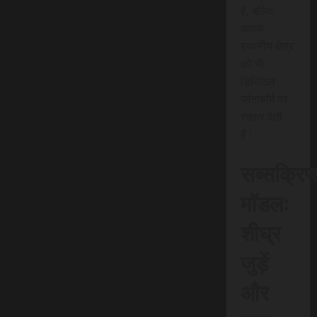
है, बल्कि
आपके
स्थानीय क्षेत्र
को भी
डिजिटल
प्लेटफॉर्म पर
रफ़्तार देती
है।
सब्सक्रिप
मॉडल:
शीघ्र
जुड़ें
और