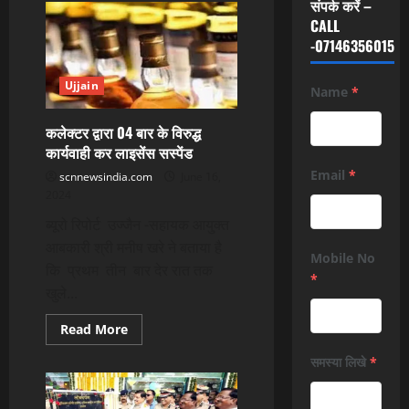
संपर्क करें –
CALL
-07146356015
Ujjain
Name
*
कलेक्टर द्वारा 04 बार के विरुद्ध
कार्यवाही कर लाइसेंस सस्पेंड
Email
*
scnnewsindia.com
June 16,
2024
ब्यूरो रिपोर्ट उज्जैन -सहायक आयुक्त
आबकारी श्री मनीष खरे ने बताया है
Mobile No
कि प्रथम तीन बार देर रात तक
*
खुले...
Read
Read More
more
about
समस्या लिखे
*
कलेक्टर
द्वारा
04
बार