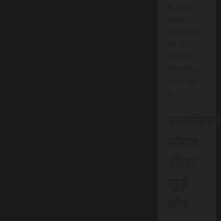
है, बल्कि
आपके
स्थानीय क्षेत्र
को भी
डिजिटल
प्लेटफॉर्म पर
रफ़्तार देती
है।
सब्सक्रिप
मॉडल:
शीघ्र
जुड़ें
और