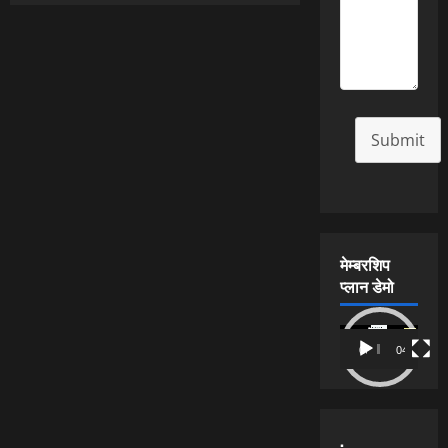
Tradition:
मां
तुलजा
भवानी
गरबा
Fest
by
the
कुनबी
Submit
समाज
मेम्बरशिप
प्लान डेमो
Video
00:00
04:54
Player
.