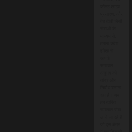
कॉस्ट लाइव
प्रसारण, और
वेब टीवी जैसी
सेवाओं के
माध्यम से,
हमारा उद्देश
हमेशा से
आपके
समाचार
अनुभव को
तीव्र और
निर्बाध बनाना
रहा है। अब,
हम त्वरित
समाचार सेवा
लाने जा रहे हैं
जो इस क्षेत्र
में क्रांतिकारी