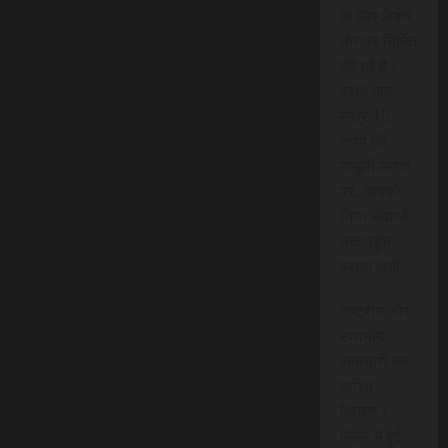
के लिए विशेष
तौर पर निर्मित
की गई है।
प्रति माह
मात्र 15
रुपये की
मामूली लागत
पर, आपको
निम्न सेवाओं
तक पहुंच
प्राप्त होगी:
राष्ट्रीय और
स्थानीय
समाचारों का
त्वरित
वितरण।
जिलों में हुई