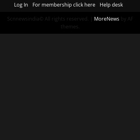
Log In
For membership click here
Help desk
Scnnewsindia© All rights reserved.
|
MoreNews
by AF
themes.