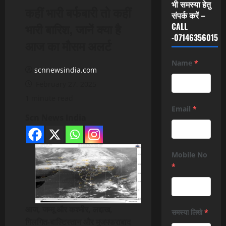
भी समस्या हेतु
कहीं भारी बर्फबारी तो कहीं
संपर्क करें –
भारी बारिश, जानें क्या है
CALL
-07146356015
आज का मौसम अलर्ट
Name
*
scnnewsindia.com
February 27, 2025
1 minute read
Email
*
Scn News India
Mobile No
*
आज, जम्मू और कश्मीर, लद्दाख,
समस्या लिखे
*
गिलगित-बाल्टिस्तान और मुजफ्फराबाद