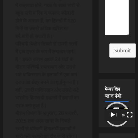
में वज्रपात होने, गरज के साथ भारी से
बहुत भारी बारिश व जमकर बर्फबारी
होने के आसार हैं, इन हिस्सों में 120
मिमी या उससे अधिक बारिश या
बर्फबारी हो सकती है।
पश्चिमी विक्षोभ निचले से ऊपरी स्तरों
Submit
में एक ट्रफ के रूप में लगातार जारी
है। इसके कारण अगले 24 घंटों के
दौरान पश्चिमी राजस्थान और उससे
सटे पाकिस्तान के इलाकों में एक कम
दबाव का क्षेत्र बनने का पूर्वानुमान है।
मेम्बरशिप
वहीं, उत्तरी पाकिस्तान और उससे सटे
प्लान डेमो
भारतीय हिमालयी इलाकों में हवाओं का
ट्रफ बना हुआ है।
Video
मौसम विभाग के अनुसार, 28 फरवरी,
00:00
04:54
Player
2025 तक अरब सागर के निचले
स्तरों से पश्चिमी हिमालयी इलाकों में
भारी नमी पहुंचने का दौर जारी रहेगा।