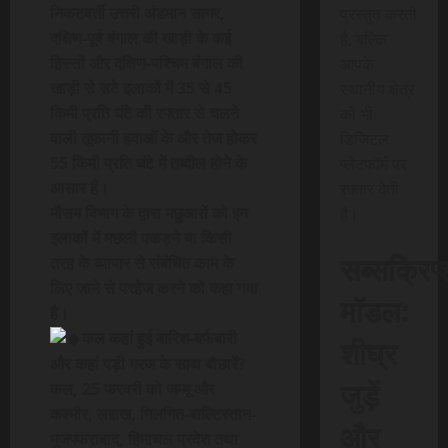
निकटवर्ती उत्तरी अंडमान सागर,
प्रस्तुत करती
दक्षिण-पूर्व बंगाल की खाड़ी के कई
है, बल्कि
हिस्सों और दक्षिण-पश्चिम बंगाल की
आपके
खाड़ी से सटे इलाकों में 35 से 45
स्थानीय क्षेत्र
किमी प्रति घंटे की रफ्तार से चलने
को भी
वाली तूफानी हवाओं के और तेज होकर
डिजिटल
55 किमी प्रति घंटे में तब्दील होने के
प्लेटफॉर्म पर
आसार हैं।
रफ़्तार देती
मौसम विभाग के द्वारा मछुआरों को इन
है।
इलाकों में मछली पकड़ने या किसी
सब्सक्रिप
तरह के व्यापार से संबंधित काम के
लिए जाने से परहेज करने को कहा गया
मॉडल:
है।
कल कहां हुई बारिश-बर्फबारी
शीघ्र
और कहां पड़ी गरज के साथ बौछारें?
जुड़ें
कल, 25 फरवरी को जम्मू और
कश्मीर, लद्दाख, गिलगित-बाल्टिस्तान-
और
मुजफ्फराबाद, हिमाचल प्रदेश तथा