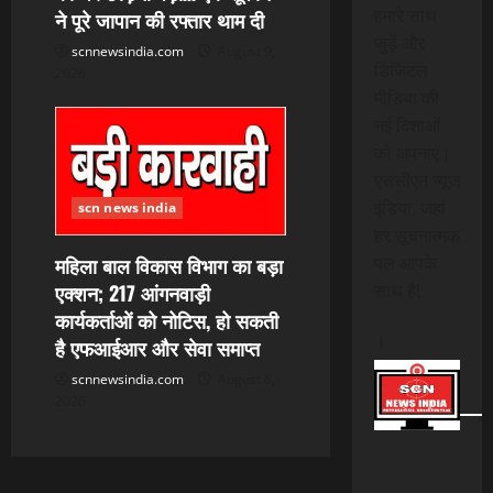
हमारे साथ
ने पूरे जापान की रफ्तार थाम दी
जुड़ें और
scnnewsindia.com
August 9,
डिजिटल
2026
मीडिया की
नई दिशाओं
को अपनाएं।
एससीएन न्यूज
इंडिया, जहां
scn news india
हर सूचनात्मक
महिला बाल विकास विभाग का बड़ा
पल आपके
एक्शन; 217 आंगनवाड़ी
साथ है!
कार्यकर्ताओं को नोटिस, हो सकती
।
है एफआईआर और सेवा समाप्त
scnnewsindia.com
August 8,
2026