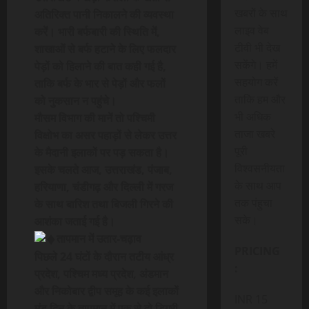
खबरों के साथ
अतिरिक्त पानी निकालने की व्यवस्था
लाइव वेब
करें। भारी बर्फबारी की स्थिति में,
टीवी भी देख
शाखाओं से बर्फ हटाने के लिए फलदार
सकेंगे। हमें
पेड़ों को हिलाने की बात कही गई है,
सहयोग करें
ताकि बर्फ के भार से पेड़ों और फलों
ताकि हम और
को नुकसान न पहुंचे।
भी अधिक
मौसम विभाग की मानें तो पश्चिमी
ताजा खबरे
विक्षोभ का असर पहाड़ों से लेकर उत्तर
पूरी
के मैदानी इलाकों पर पड़ सकता है।
विश्वसनीयता
इसके चलते आज, उत्तराखंड, पंजाब,
के साथ आप
हरियाणा, चंडीगढ़ और दिल्ली में गरज
तक पंहुचा
के साथ बारिश तथा बिजली गिरने की
सके।
आशंका जताई गई है।
तापमान में उतार-चढ़ाव
PRICING
पिछले 24 घंटों के दौरान तटीय आंध्र
:
प्रदेश, पश्चिम मध्य प्रदेश, अंडमान
और निकोबार द्वीप समूह के कई इलाकों
INR 15
मंड़ दिन के तापमान में एक से दो डिग्री