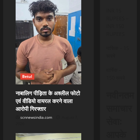
INR 15
RUPEES –
INR 150
RUPEES
मासिक – 15
रूपये
वार्षिक –
Betul
150 रूपये
नवीनतम
नाबालिग पीड़िता के अश्लील फोटो
एवं वीडियो वायरल करने वाला
समाचार
आरोपी गिरफ्तार
सेवा:
scnnewsindia.com
August 7,
2026
आपके