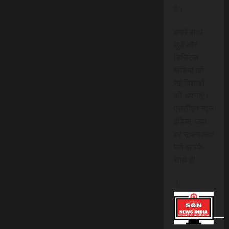
है।
हमारे साथ
जुड़ें और
डिजिटल
मीडिया की
नई दिशाओं
को अपनाएं।
एससीएन न्यूज
इंडिया, जहां
हर सूचनात्मक
पल आपके
साथ है!
।