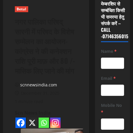
मेम्बरशिप से
Betul
सम्बंधित किसी
भी समस्या हेतु
नगर पालिका परिषद्
संपर्क करें –
सारनी में परिषद के विशेष
CALL
-07146356015
सम्मेलन का आयोजन-
कांग्रेस ने की कनेक्शन
Name
*
राशि पूरी माफ़ और 80 /-
मासिक लिए जाने की मांग
Email
*
scnnewsindia.com
December 31, 2025
1 minute read
Mobile No
*
Scn News India