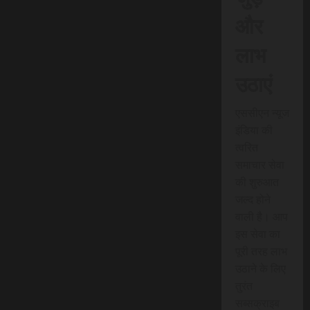
और
लाभ
उठाएं
एससीएन न्यूज
इंडिया की
त्वरित
समाचार सेवा
की शुरुआत
जल्द होने
वाली है। आप
इस सेवा का
पूरी तरह लाभ
उठाने के लिए
तुरंत
सब्सक्राइब