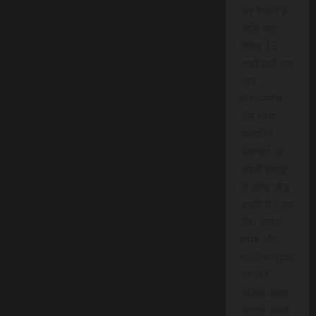
कर सकते हैं।
प्रति माह
केवल 15
रुपये खर्च कर
आप
विश्वसनीय
और तथ्य
आधारित
समाचार को
अपनी समझ
के साथ जोड़
सकते हैं। यह
सेवा आपके
समय और
क्षेत्रीय जुड़ाव
को और
अधिक महत्व
प्रदान करती