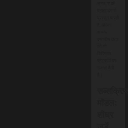
समाचार को
बेहतर ढंग से
प्रस्तुत करती
है, बल्कि
आपके
स्थानीय क्षेत्र
को भी
डिजिटल
प्लेटफॉर्म पर
रफ़्तार देती
है।
सब्सक्रिप
मॉडल:
शीघ्र
जुड़ें