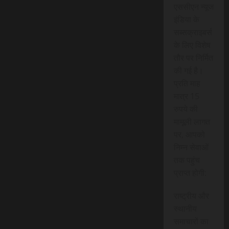
एससीएन न्यूज
इंडिया के
सब्सक्राइबर्स
के लिए विशेष
तौर पर निर्मित
की गई है।
प्रति माह
मात्र 15
रुपये की
मामूली लागत
पर, आपको
निम्न सेवाओं
तक पहुंच
प्राप्त होगी:
राष्ट्रीय और
स्थानीय
समाचारों का