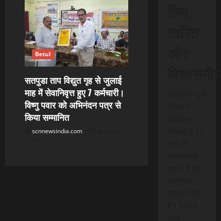
लिए,
त्वरित
और
Betul
विश्वसनी
सतपुडा ताप विद्युत गृह से जुलाई
माह में सेवानिवृत्त हुए 7 कर्मचारी।
एससीएन न्यूज
विष्णु पवार को अभिनंदन पत्र से
इंडिया ने
किया सम्मानित
डिजिटल
मीडिया में 15
scnnewsindia.com
August 7,
2026
वर्षों की
उल्लेखनीय
यात्रा में कई
तकनीकी
नवाचार किए
हैं। स्क्रेच
कार्ड