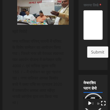
समस्या लिखे
*
ब्यूरो रिपोर्ट
नगर पालिका परिषद् सारनी में परिषद
के विशेष सम्मेलन का आयोजन किया
Submit
गया। जिसमे नगर की पेयजल व्यवस्था
जल आवर्धन योजना में कनेक्शन राशि
4000 /- एवं मासिक शुल्क राशि
150 / – में संशोधन का मुद्दा गहराया
रहा। नगर पालिका अध्यक्ष किशोर
मेम्बरशिप
बरदे ने उक्त राशि का प्रस्ताव 2020
प्लान डेमो
में तत्कालीन अध्यक्ष आशा महेंद्र
भारती कांग्रेस द्वारा तय किया गया
Video
था।
00:00
04:54
Player