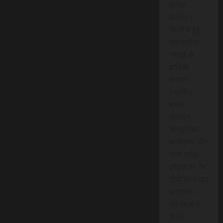
त्वरित
वितरण।
जिलों में हुई
घटनाओं पर
गहराई से
वीडियो
समाचार।
स्थानीय
धरना-
प्रदर्शन,
सांस्कृतिक
कार्यक्रम और
अन्य लाइव
इवेंट्स को वेब
टीवी पर लाइव
प्रसारण।
यह पहल न
केवल