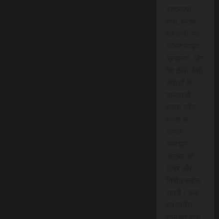
एसएमएस
सेवा, लाइव
वेब टीवी, लो-
कॉस्ट लाइव
प्रसारण, और
वेब टीवी जैसी
सेवाओं के
माध्यम से,
हमारा उद्देश
हमेशा से
आपके
समाचार
अनुभव को
तीव्र और
निर्बाध बनाना
रहा है। अब,
हम त्वरित
समाचार सेवा