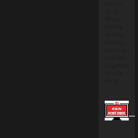
हमारे साथ
जुड़ें और
डिजिटल
मीडिया की
नई दिशाओं
को अपनाएं।
एससीएन न्यूज
इंडिया, जहां
हर सूचनात्मक
पल आपके
साथ है!
।