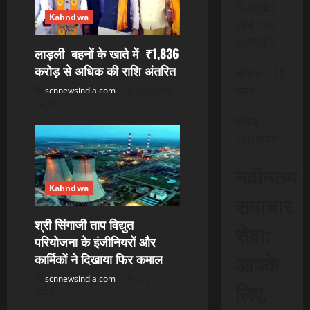
RUPEES –
Kahndwa
INR 150
RUPEES
लाड़ली बहनों के खाते में ₹1,836
करोड़ से अधिक की राशि अंतरित
मासिक – 15
रूपये
scnnewsindia.com
February
14, 2026
वार्षिक –
150 रूपये
नवीनतम
Kahndwa
समाचार
श्री सिंगाजी ताप विद्युत
सेवा:
परियोजना के इंजीनियरों और
आपके
कार्मिकों ने दिखाया फिर कमाल
scnnewsindia.com
July 3,
लिए,
2024