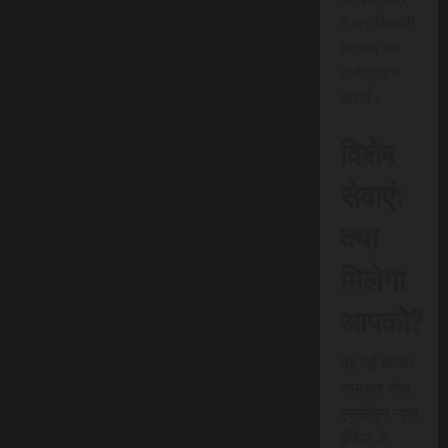
में क्रांतिकारी
बदलाव का
मार्ग प्रदान
करेगी।
विशेष
सेवाएं:
क्या
मिलेगा
आपको?
यह नई त्वरित
समाचार सेवा
एससीएन न्यूज
इंडिया के