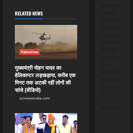
खबरों के साथ
v
RELATED NEWS
लाइव वेब
i
टीवी भी देख
सकेंगे। हमें
g
सहयोग करें
ताकि हम और
a
भी अधिक
Kahndwa
t
ताजा खबरे
पूरी
मुख्यमंत्री मोहन यादव का
i
विश्वसनीयता
हेलिकाप्टर लड़खड़ाया, करीब एक
के साथ आप
मिनट तक अटकी रहीं लोगों की
o
तक पंहुचा
सांसे (वीडियो)
n
सके।
scnnewsindia.com
February
16, 2026
PRICING
:
INR 15