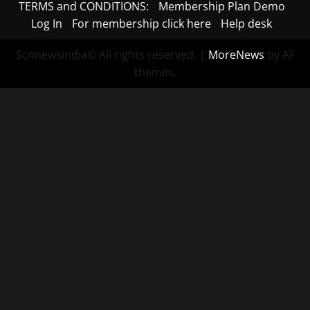
TERMS and CONDITIONS:
Membership Plan Demo
Log In
For membership click here
Help desk
Scnnewsindia© All rights reserved.
|
MoreNews
by AF
themes.