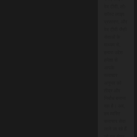
वेब टीवी, लो-
कॉस्ट लाइव
प्रसारण, और
वेब टीवी जैसी
सेवाओं के
माध्यम से,
हमारा उद्देश
हमेशा से
आपके
समाचार
अनुभव को
तीव्र और
निर्बाध बनाना
रहा है। अब,
हम त्वरित
समाचार सेवा
लाने जा रहे हैं
जो इस क्षेत्र