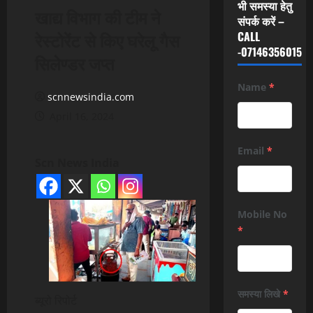
भी समस्या हेतु
खाद्य विभाग की टीम ने
संपर्क करें –
रेस्टोरेंट से किए घरेलू गैस
CALL
-07146356015
सिलेण्डर जप्त
Name
*
scnnewsindia.com
April 16, 2024
Email
*
Scn News India
Mobile No
*
समस्या लिखे
*
ब्यूरो रिपोर्ट