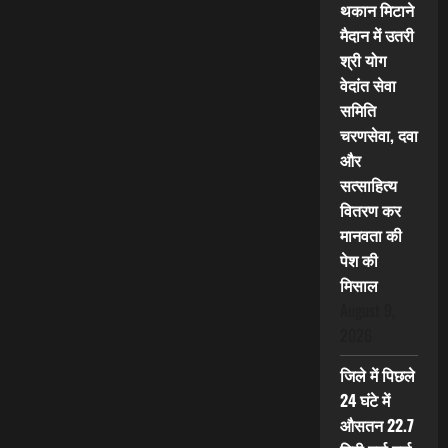
थकान मिटाने
मैदान में उतरी
श्री योग
वेदांत सेवा
समिति
चरणसेवा, दवा
और
सत्साहित्य
वितरण कर
मानवता की
पेश की
मिसाल
August 9,
2026
जिले में पिछले
24 घंटे में
औसतन 22.7