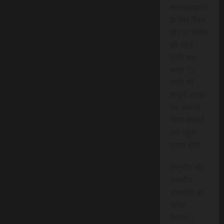
सब्सक्राइबर्स
के लिए विशेष
तौर पर निर्मित
की गई है।
प्रति माह
मात्र 15
रुपये की
मामूली लागत
पर, आपको
निम्न सेवाओं
तक पहुंच
प्राप्त होगी:
राष्ट्रीय और
स्थानीय
समाचारों का
त्वरित
वितरण।