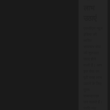
लाभ
उठाएं
एससीएन न्यूज
इंडिया की
त्वरित
समाचार सेवा
की शुरुआत
जल्द होने
वाली है। आप
इस सेवा का
पूरी तरह लाभ
उठाने के लिए
तुरंत
सब्सक्राइब
कर सकते हैं।
प्रति माह