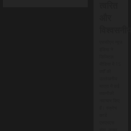
त्वरित
और
विश्वसनी
एससीएन न्यूज
इंडिया ने
डिजिटल
मीडिया में 15
वर्षों की
उल्लेखनीय
यात्रा में कई
तकनीकी
नवाचार किए
हैं। स्क्रेच
कार्ड
एसएमएस
सेवा, लाइव