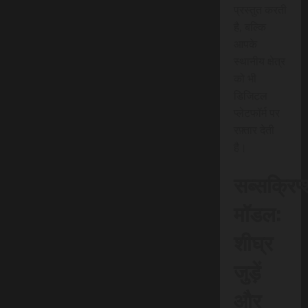
प्रस्तुत करती
है, बल्कि
आपके
स्थानीय क्षेत्र
को भी
डिजिटल
प्लेटफॉर्म पर
रफ़्तार देती
है।
सब्सक्रिप
मॉडल:
शीघ्र
जुड़ें
और