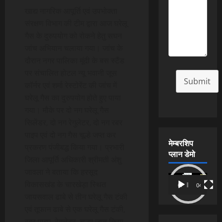
खाद्य नागरिक आपूर्ति एवं उपभोक्ता
संरक्षण विभाग की टीम द्वारा आज घरेलू
गैस के दुरुपयोग को रोकने हेतु सघन
जांच अभियान चलाया गया। जांच के
दौरान नगर पालिका मूंदी के बस स्टैंड
पर संचालित होटल न्यू भवानी जूस
Submit
कॉर्नर एवं शर्मा रेस्टोरेंट की जांच में
घरेलू गैस का दुरुपयोग होते हुए पाया
गया। मौके पर दो नग घरेलू गैस
सिलेंडर, दो नग रेगुलेटर, दो नग रबर
पाइप एवं दो नग गैस चूल्हे जप्त कर
मेम्बरशिप
प्रकरण पंजीबद्ध किया गया। प्रभारी
प्लान डेमो
जिला आपूर्ति अधिकारी श्रीमती अंशु
जावला ने बताया कि हरसूद
Video
विकासखंड के चारखेड़ा स्थित
00:00
04:54
Player
जायसवाल ढाबे से तीन घरेलू गैस टंकी
एवं तूफान ढाबे से एक घरेलू गैस टंकी,
रबर पाइप, रेगुलेटर, चूल्हा जप्त किया