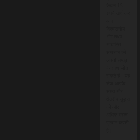
केवल 15
रुपये खर्च कर
आप
विश्वसनीय
और तथ्य
आधारित
समाचार को
अपनी समझ
के साथ जोड़
सकते हैं। यह
सेवा आपके
समय और
क्षेत्रीय जुड़ाव
को और
अधिक महत्व
प्रदान करती
है।