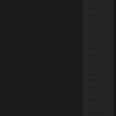
जिलों में हुई
घटनाओं पर
गहराई से
वीडियो
समाचार।
स्थानीय
धरना-
प्रदर्शन,
सांस्कृतिक
कार्यक्रम और
अन्य लाइव
इवेंट्स को वेब
टीवी पर लाइव
प्रसारण।
यह पहल न
केवल
समाचार को
बेहतर ढंग से