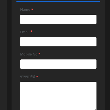
Name
*
Email
*
Mobile No
*
समस्या लिखे
*