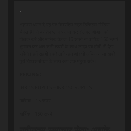
.
*कृपया ध्यान दे यह पेड मेम्बरशिप न्यूज डिजिटल मीडिया
चैनल है। मेम्बरशिप प्लान पर जा कर सेलेक्ट ऑप्शन को
क्लिक करे और मासिक केवल 15 रूपये या वार्षिक 150 रूपये
भुगतान कर आप सभी खबरों के साथ लाइव वेब टीवी भी देख
सकेंगे। हमें सहयोग करें ताकि हम और भी अधिक ताजा खबरे
पूरी विश्वसनीयता के साथ आप तक पंहुचा सके।
PRICING :
INR 15 RUPEES – INR 150 RUPEES
मासिक – 15 रूपये
वार्षिक – 150 रूपये
नवीनतम समाचार सेवा: आपके