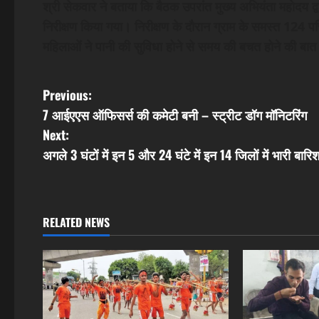
श्री सेकवार ने बताया कि बैठक उपरांत मुख्य अभियंता महोदय 
निरीक्षण किया गया। निरीक्षण के दौरान ग्राम के समस्त 124 परिवा
महिलाओं ने पानी की सुविधा होने से समय की बचत होने की बा
P
Previous:
7 आईएएस ऑफिसर्स की कमेटी बनी – स्ट्रीट डॉग मॉनिटरिंग
o
Next:
s
अगले 3 घंटों में इन 5 और 24 घंटे में इन 14 जिलों में भारी बा
t
n
RELATED NEWS
a
v
i