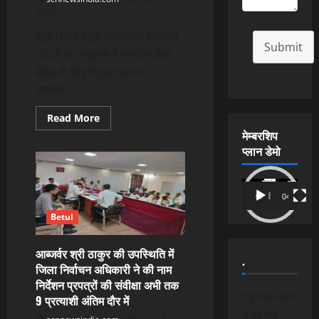
2024
ब्यूरो रिपोर्ट बैतूल -लोकसभा निर्वाचन
Submit
2024 के अनुक्रम में संसदीय क्षेत्र
बैतूल के लिए नियुक्त सामान्य
आब्जर्वर...
Read
Read More
more
मेम्बरशिप
about
आब्जर्वर
प्लान डेमो
श्री
प्रदीप
ठाकुर
Video
ने
किया
00:00
04:54
Player
एमसीएमसी
और
Betul
एमसीसी
का
निरीक्षण
आब्जर्वर श्री ठाकुर की उपस्थिति में
.
जिला निर्वाचन अधिकारी ने की नाम
निर्देशन प्रपत्रों की संवीक्षा अभी तक
*कृपया ध्यान
9 प्रत्याशी अंतिम दौर में
दे यह पेड