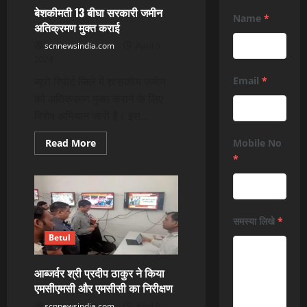
बेशकीमती 13 बीघा सरकारी जमीन
Name
*
अतिक्रमण मुक्त कराई
scnnewsindia.com
April 5,
2024
ब्यूरो रिपोर्ट जिले में शासकीय जमीन
Email
*
को अतिक्रमण मुक्त कराने के लिए
विशेष अभियान जारी है। इस...
Read
Read More
Mobile No
more
*
about
बेशकीमती
13
बीघा
सरकारी
जमीन
अतिक्रमण
समस्या लिखे
*
मुक्त
कराई
Betul
आब्जर्वर श्री प्रदीप ठाकुर ने किया
एमसीएमसी और एमसीसी का निरीक्षण
scnnewsindia.com
April 5,