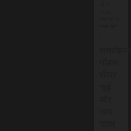
को भी
डिजिटल
प्लेटफॉर्म पर
रफ़्तार देती
है।
सब्सक्रिप
मॉडल:
शीघ्र
जुड़ें
और
लाभ
उठाएं