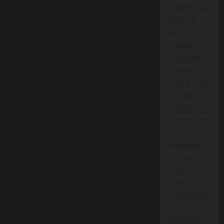
एससीएन न्यूज
इंडिया की
त्वरित
समाचार सेवा
की शुरुआत
जल्द होने
वाली है। आप
इस सेवा का
पूरी तरह लाभ
उठाने के लिए
तुरंत
सब्सक्राइब
कर सकते हैं।
प्रति माह
केवल 15
रुपये खर्च कर
आप
विश्वसनीय