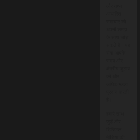
और तथ्य
आधारित
समाचार को
अपनी समझ
के साथ जोड़
सकते हैं। यह
सेवा आपके
समय और
क्षेत्रीय जुड़ाव
को और
अधिक महत्व
प्रदान करती
है।
हमारे साथ
जुड़ें और
डिजिटल
मीडिया की