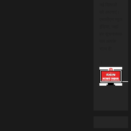
नई दिशाओं
को अपनाएं।
एससीएन न्यूज
इंडिया, जहां
हर सूचनात्मक
पल आपके
साथ है!
।