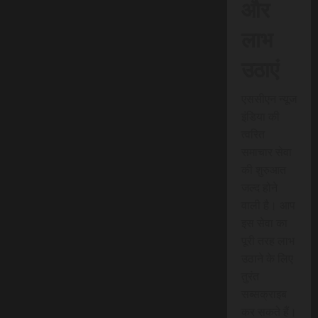
और
लाभ
उठाएं
एससीएन न्यूज
इंडिया की
त्वरित
समाचार सेवा
की शुरुआत
जल्द होने
वाली है। आप
इस सेवा का
पूरी तरह लाभ
उठाने के लिए
तुरंत
सब्सक्राइब
कर सकते हैं।