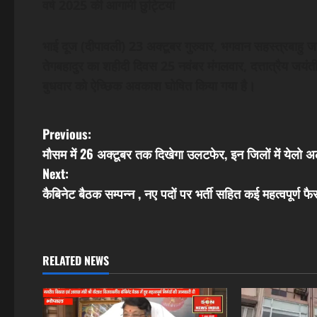
वर्ष 2025 की आगामी छुट्टियां
भाई दूज (दीपावली) 23 अक्टूबर गुरुवार, भगवान सहस्त्रबाहु ज
तेगबहादुर का शहीदी दिवस 25 नवंबर मंगलवार, दत्तात्रैय जयं
बुधवार को ऐच्छिक अवकाश घोषित किया गया है।
P
Previous:
मौसम में 26 अक्टूबर तक दिखेगा उलटफेर, इन जिलों में येलो अल
o
Next:
s
कैबिनेट बैठक सम्पन्न , नए पदों पर भर्ती सहित कई महत्वपूर्ण फै
t
n
RELATED NEWS
a
v