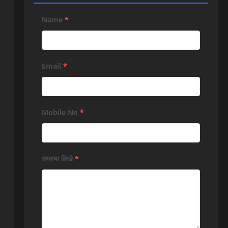
Name
*
Email
*
Mobile No
*
समस्या लिखे
*