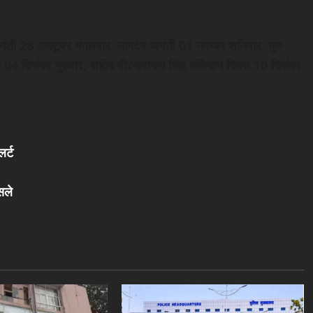
यंती 28 अक्टूबर मंगलवार, नामदेव जयंती 01 नवम्बर शनिवार, गुरु
ती 04 दिसंबर गुरुवार, शहीद वीरनारायण सिंह बलिदान दिवस 10 दिसंबर
र्ट
सले