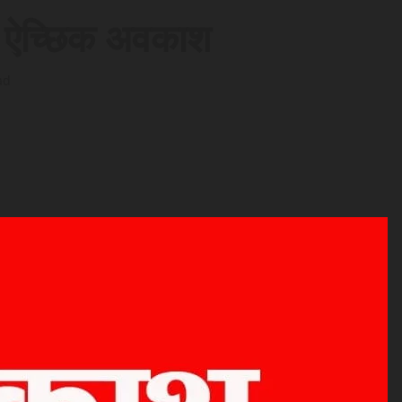
र ऐच्छिक अवकाश
ad