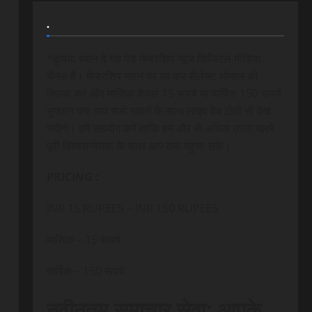
.
*कृपया ध्यान दे यह पेड मेम्बरशिप न्यूज डिजिटल मीडिया
चैनल है। मेम्बरशिप प्लान पर जा कर सेलेक्ट ऑप्शन को
क्लिक करे और मासिक केवल 15 रूपये या वार्षिक 150 रूपये
भुगतान कर आप सभी खबरों के साथ लाइव वेब टीवी भी देख
सकेंगे। हमें सहयोग करें ताकि हम और भी अधिक ताजा खबरे
पूरी विश्वसनीयता के साथ आप तक पंहुचा सके।
PRICING :
INR 15 RUPEES – INR 150 RUPEES
मासिक – 15 रूपये
वार्षिक – 150 रूपये
नवीनतम समाचार सेवा: आपके