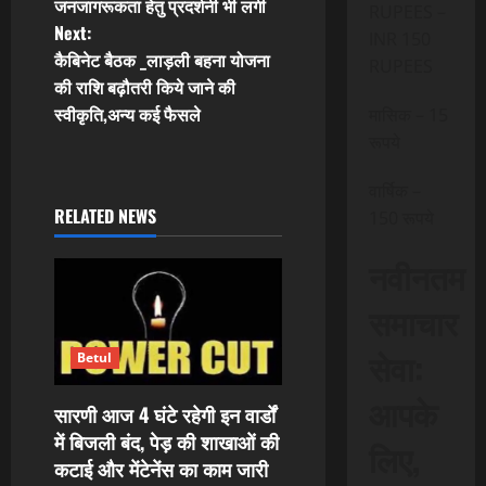
जनजागरूकता हेतु प्रदर्शनी भी लगी
s
RUPEES –
Next:
INR 150
t
कैबिनेट बैठक _लाड़ली बहना योजना
RUPEES
की राशि बढ़ौतरी किये जाने की
n
स्वीकृति,अन्य कई फैसले
मासिक – 15
रूपये
a
वार्षिक –
v
RELATED NEWS
150 रूपये
i
नवीनतम
g
समाचार
a
सेवा:
Betul
t
आपके
सारणी आज 4 घंटे रहेगी इन वार्डों
i
में बिजली बंद, पेड़ की शाखाओं की
लिए,
कटाई और मेंटेनेंस का काम जारी
o