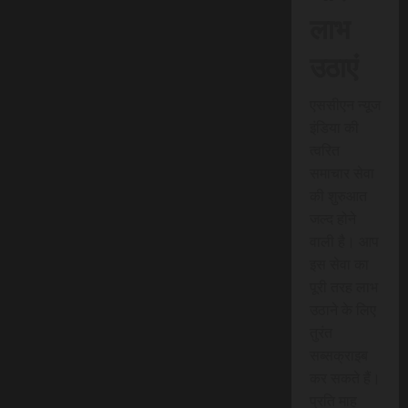
लाभ
उठाएं
एससीएन न्यूज
इंडिया की
त्वरित
समाचार सेवा
की शुरुआत
जल्द होने
वाली है। आप
इस सेवा का
पूरी तरह लाभ
उठाने के लिए
तुरंत
सब्सक्राइब
कर सकते हैं।
प्रति माह