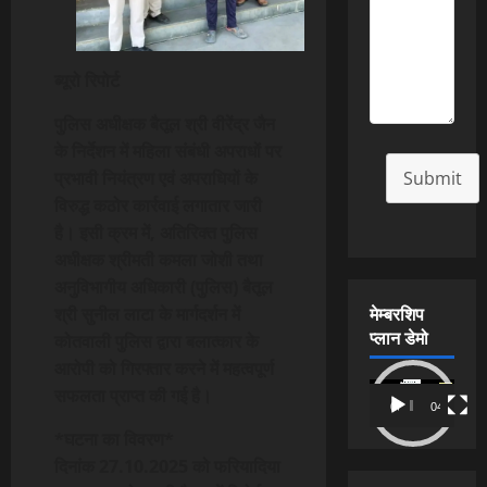
ब्यूरो रिपोर्ट
पुलिस अधीक्षक बैतूल श्री वीरेंद्र जैन
के निर्देशन में महिला संबंधी अपराधों पर
Submit
प्रभावी नियंत्रण एवं अपराधियों के
विरुद्ध कठोर कार्रवाई लगातार जारी
है। इसी क्रम में, अतिरिक्त पुलिस
अधीक्षक श्रीमती कमला जोशी तथा
अनुविभागीय अधिकारी (पुलिस) बैतूल
मेम्बरशिप
श्री सुनील लाटा के मार्गदर्शन में
प्लान डेमो
कोतवाली पुलिस द्वारा बलात्कार के
आरोपी को गिरफ्तार करने में महत्वपूर्ण
Video
सफलता प्राप्त की गई है।
00:00
04:54
Player
*घटना का विवरण*
दिनांक 27.10.2025 को फरियादिया