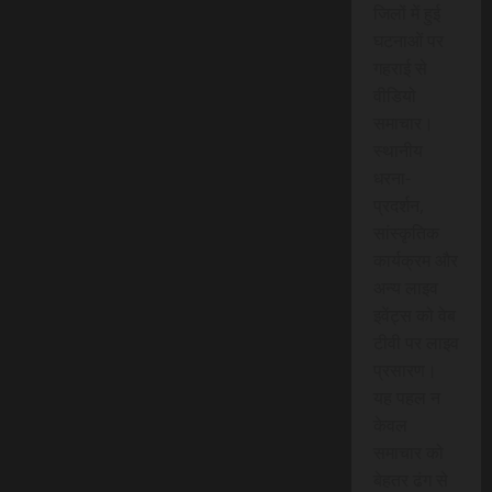
जिलों में हुई
घटनाओं पर
गहराई से
वीडियो
समाचार।
स्थानीय
धरना-
प्रदर्शन,
सांस्कृतिक
कार्यक्रम और
अन्य लाइव
इवेंट्स को वेब
टीवी पर लाइव
प्रसारण।
यह पहल न
केवल
समाचार को
बेहतर ढंग से