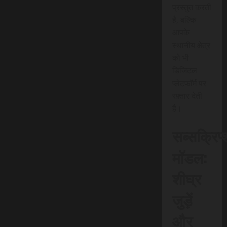
प्रस्तुत करती
है, बल्कि
आपके
स्थानीय क्षेत्र
को भी
डिजिटल
प्लेटफॉर्म पर
रफ़्तार देती
है।
सब्सक्रिप
मॉडल:
शीघ्र
जुड़ें
और