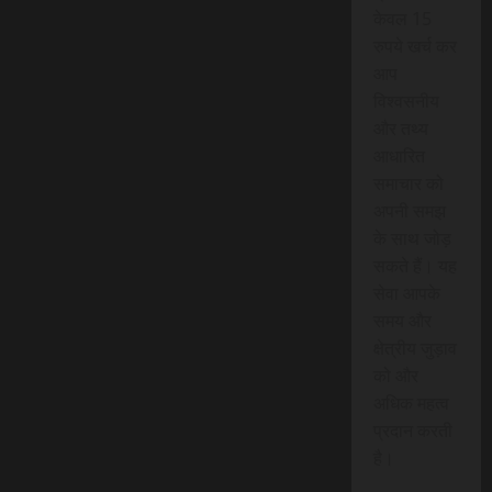
केवल 15
रुपये खर्च कर
आप
विश्वसनीय
और तथ्य
आधारित
समाचार को
अपनी समझ
के साथ जोड़
सकते हैं। यह
सेवा आपके
समय और
क्षेत्रीय जुड़ाव
को और
अधिक महत्व
प्रदान करती
है।