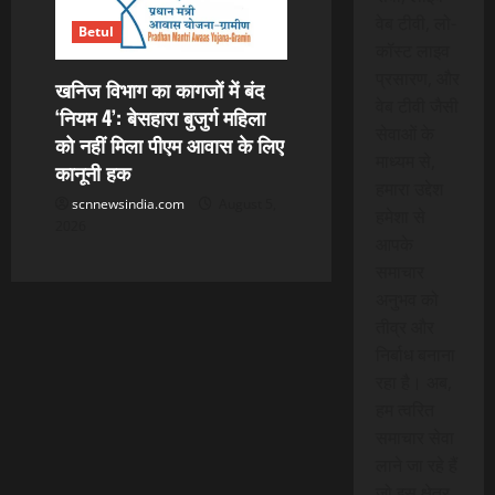
वेब टीवी, लो-
Betul
कॉस्ट लाइव
प्रसारण, और
खनिज विभाग का कागजों में बंद
वेब टीवी जैसी
‘नियम 4’: बेसहारा बुजुर्ग महिला
सेवाओं के
को नहीं मिला पीएम आवास के लिए
माध्यम से,
कानूनी हक
हमारा उद्देश
scnnewsindia.com
August 5,
हमेशा से
2026
आपके
समाचार
अनुभव को
तीव्र और
निर्बाध बनाना
रहा है। अब,
हम त्वरित
समाचार सेवा
लाने जा रहे हैं
जो इस क्षेत्र