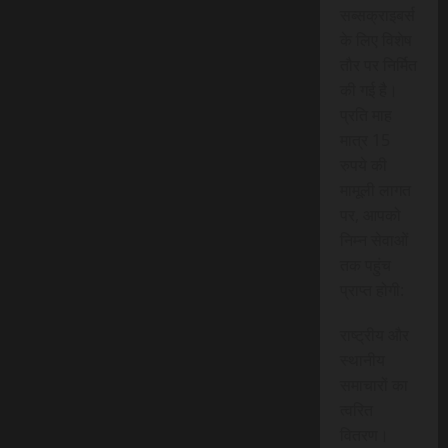
सब्सक्राइबर्स
के लिए विशेष
तौर पर निर्मित
की गई है।
प्रति माह
मात्र 15
रुपये की
मामूली लागत
पर, आपको
निम्न सेवाओं
तक पहुंच
प्राप्त होगी:
राष्ट्रीय और
स्थानीय
समाचारों का
त्वरित
वितरण।