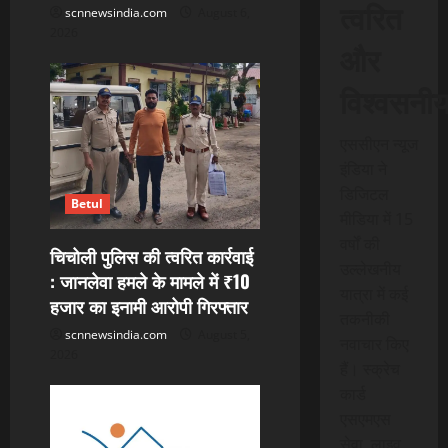
त्वरित
scnnewsindia.com
August 6,
n
2026
और
विश्वसनी
एससीएन न्यूज
इंडिया ने
डिजिटल
Betul
मीडिया में 15
वर्षों की
चिचोली पुलिस की त्वरित कार्रवाई
उल्लेखनीय
: जानलेवा हमले के मामले में ₹10
यात्रा में कई
हजार का इनामी आरोपी गिरफ्तार
तकनीकी
scnnewsindia.com
August 5,
नवाचार किए
2026
हैं। स्क्रेच
कार्ड
एसएमएस
सेवा, लाइव