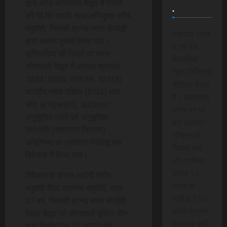
द्वारा थाना कोतवाली बैतूल में रिपोर्ट
.
की गई कि उसके साथ अभियुक्त मनीष
यदुवंशी, निवासी हरन्या थाना बोरदेही
*कृपया ध्यान
द्वारा जबरन दुष्कर्म किया गया।
दे यह पेड
फरियादिया की रिपोर्ट पर थाना
मेम्बरशिप
कोतवाली बैतूल में अपराध क्रमांक
न्यूज डिजिटल
1024/2025, धारा 69, 351(2)
मीडिया चैनल
भारतीय न्याय संहिता (BNS) तथा
है। मेम्बरशिप
धारा 3(1)(w)(ii), 3(2)(va)
प्लान पर जा
अनुसूचित जाति एवं अनुसूचित
कर सेलेक्ट
जनजाति (अत्याचार निवारण)
ऑप्शन को
अधिनियम का प्रकरण पंजीबद्ध कर
क्लिक करे
विवेचना में लिया गया।
और मासिक
केवल 15
विवेचना के दौरान आरोपी मनीष
रूपये या
यदुवंशी पिता रामनाथ यदुवंशी, उम्र
वार्षिक 150
27 वर्ष, निवासी हरन्या थाना बोरदेही
रूपये भुगतान
जिला बैतूल को कोतवाली पुलिस टीम
कर आप सभी
द्वारा दिनांक 09.11.2025 को