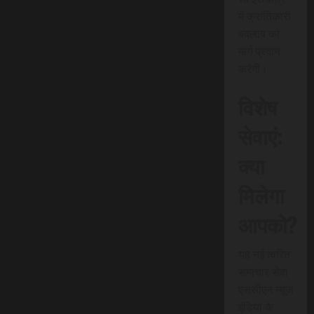
में क्रांतिकारी
बदलाव का
मार्ग प्रदान
करेगी।
विशेष
सेवाएं:
क्या
मिलेगा
आपको?
यह नई त्वरित
समाचार सेवा
एससीएन न्यूज
इंडिया के