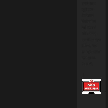
हमारे साथ
जुड़ें और
डिजिटल
मीडिया की
नई दिशाओं
को अपनाएं।
एससीएन न्यूज
इंडिया, जहां
हर सूचनात्मक
पल आपके
साथ है!
।