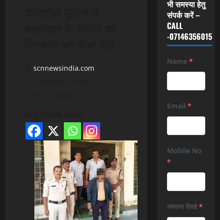
भी समस्या हेतु
कोतवाली पुलिस ने
संपर्क करें –
बलात्कार के आरोपी को
CALL
-07146356015
गिरफ्तार कर भेजा जेल
Name
*
scnnewsindia.com
November 9, 2025
1 minute read
Email
*
Scn News India
Mobile No
*
समस्या लिखे
*