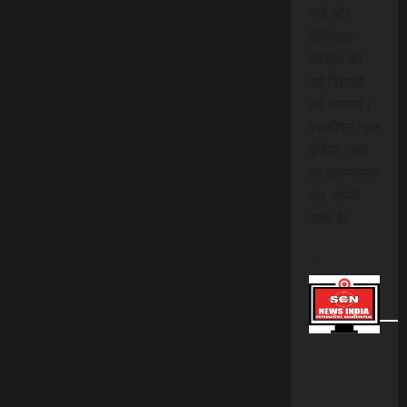
जुड़ें और
डिजिटल
मीडिया की
नई दिशाओं
को अपनाएं।
एससीएन न्यूज
इंडिया, जहां
हर सूचनात्मक
पल आपके
साथ है!
।