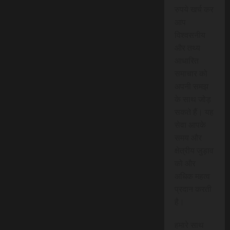
रुपये खर्च कर
आप
विश्वसनीय
और तथ्य
आधारित
समाचार को
अपनी समझ
के साथ जोड़
सकते हैं। यह
सेवा आपके
समय और
क्षेत्रीय जुड़ाव
को और
अधिक महत्व
प्रदान करती
है।
हमारे साथ