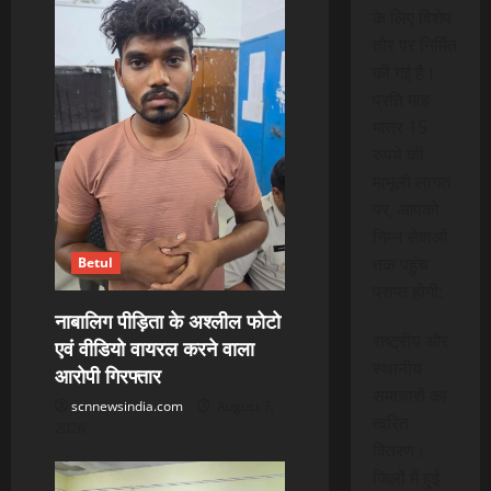
के लिए विशेष
तौर पर निर्मित
की गई है।
प्रति माह
मात्र 15
रुपये की
मामूली लागत
पर, आपको
निम्न सेवाओं
तक पहुंच
Betul
प्राप्त होगी:
नाबालिग पीड़िता के अश्लील फोटो
राष्ट्रीय और
एवं वीडियो वायरल करने वाला
स्थानीय
आरोपी गिरफ्तार
समाचारों का
scnnewsindia.com
August 7,
त्वरित
2026
वितरण।
जिलों में हुई