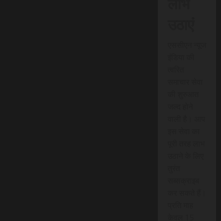
लाभ
उठाएं
एससीएन न्यूज
इंडिया की
त्वरित
समाचार सेवा
की शुरुआत
जल्द होने
वाली है। आप
इस सेवा का
पूरी तरह लाभ
उठाने के लिए
तुरंत
सब्सक्राइब
कर सकते हैं।
प्रति माह
केवल 15