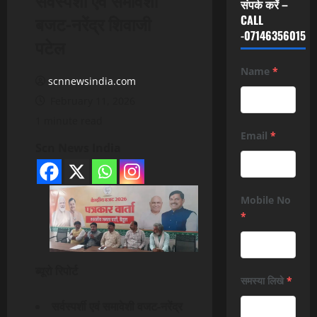
संपर्क करें –
बजट-नरेंद्र शिवाजी
CALL
-07146356015
पटेल
Name
*
scnnewsindia.com
February 11, 2026
1 minute read
Email
*
Scn News India
Mobile No
*
ब्यूरो रिपोर्ट
समस्या लिखे
*
सर्वस्पर्शी एवं समावेशी वजट-नरेंद्र