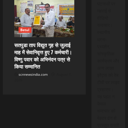
घटनाओं पर
गहराई से
वीडियो
समाचार।
Betul
स्थानीय
धरना-
सतपुडा ताप विद्युत गृह से जुलाई
प्रदर्शन,
माह में सेवानिवृत्त हुए 7 कर्मचारी।
सांस्कृतिक
विष्णु पवार को अभिनंदन पत्र से
कार्यक्रम और
किया सम्मानित
अन्य लाइव
इवेंट्स को वेब
scnnewsindia.com
August 7,
2026
टीवी पर लाइव
प्रसारण।
यह पहल न
केवल
समाचार को
बेहतर ढंग से
प्रस्तुत करती