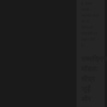
है, बल्कि
आपके
स्थानीय क्षेत्र
को भी
डिजिटल
प्लेटफॉर्म पर
रफ़्तार देती
है।
सब्सक्रिप
मॉडल:
शीघ्र
जुड़ें
और