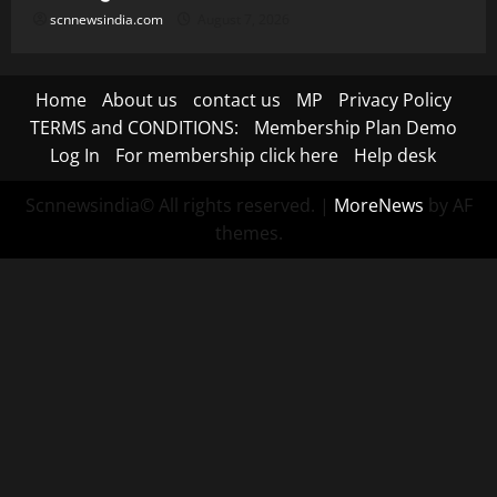
scnnewsindia.com
August 7, 2026
Home
About us
contact us
MP
Privacy Policy
TERMS and CONDITIONS:
Membership Plan Demo
Log In
For membership click here
Help desk
Scnnewsindia© All rights reserved.
|
MoreNews
by AF
themes.