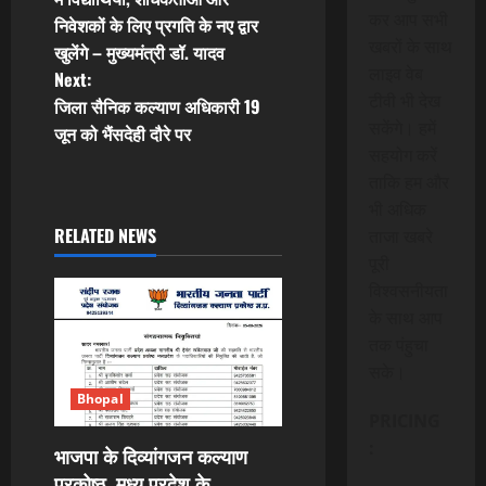
कर आप सभी
निवेशकों के लिए प्रगति के नए द्वार
s
खबरों के साथ
खुलेंगे – मुख्यमंत्री डॉ. यादव
लाइव वेब
t
Next:
टीवी भी देख
जिला सैनिक कल्याण अधिकारी 19
n
सकेंगे। हमें
जून को भैंसदेही दौरे पर
सहयोग करें
a
ताकि हम और
भी अधिक
v
RELATED NEWS
ताजा खबरे
i
पूरी
विश्वसनीयता
g
के साथ आप
तक पंहुचा
a
सके।
t
Bhopal
PRICING
i
:
भाजपा के दिव्यांगजन कल्याण
प्रकोष्ठ, मध्य प्रदेश के