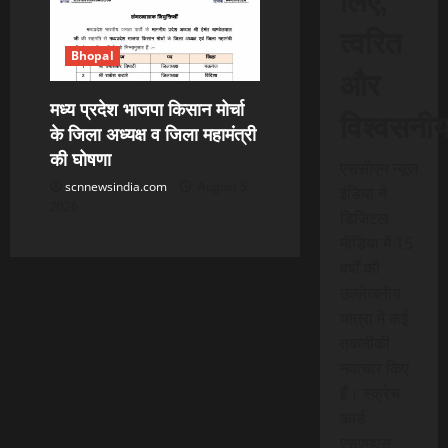
त्वरित
Bhopal
और
मध्य प्रदेश भाजपा किसान मोर्चा
विश्वसनी
के जिला अध्यक्ष व जिला महामंत्री
की घोषणा
एससीएन न्यूज
scnnewsindia.com
August 5,
इंडिया ने
2026
डिजिटल
मीडिया में 15
वर्षों की
उल्लेखनीय
यात्रा में कई
तकनीकी
नवाचार किए
हैं। स्क्रेच
कार्ड
एसएमएस