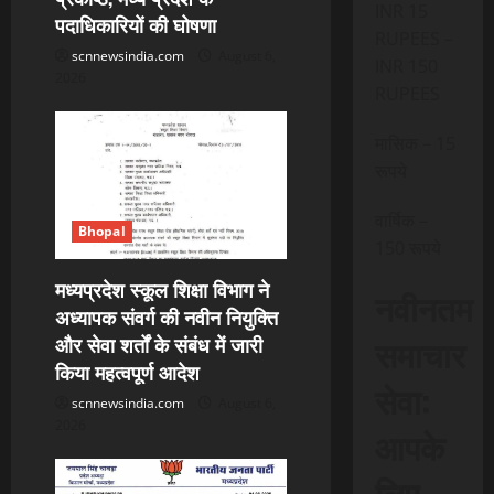
o
INR 15
पदाधिकारियों की घोषणा
RUPEES –
n
scnnewsindia.com
August 6,
INR 150
2026
RUPEES
मासिक – 15
रूपये
वार्षिक –
Bhopal
150 रूपये
मध्यप्रदेश स्कूल शिक्षा विभाग ने
नवीनतम
अध्यापक संवर्ग की नवीन नियुक्ति
समाचार
और सेवा शर्तों के संबंध में जारी
किया महत्वपूर्ण आदेश
सेवा:
scnnewsindia.com
August 6,
2026
आपके
लिए,