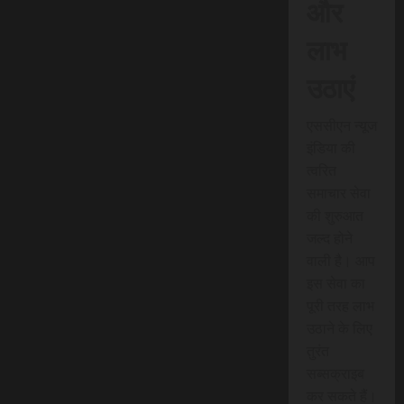
और
लाभ
उठाएं
एससीएन न्यूज
इंडिया की
त्वरित
समाचार सेवा
की शुरुआत
जल्द होने
वाली है। आप
इस सेवा का
पूरी तरह लाभ
उठाने के लिए
तुरंत
सब्सक्राइब
कर सकते हैं।