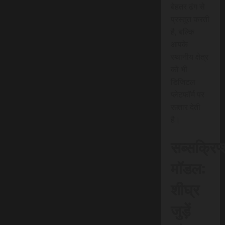
बेहतर ढंग से
प्रस्तुत करती
है, बल्कि
आपके
स्थानीय क्षेत्र
को भी
डिजिटल
प्लेटफॉर्म पर
रफ़्तार देती
है।
सब्सक्रिप
मॉडल:
शीघ्र
जुड़ें