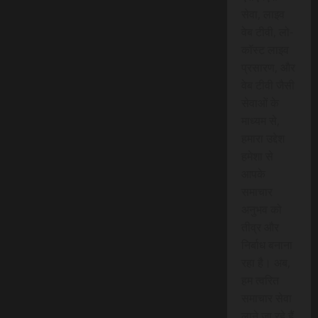
सेवा, लाइव
वेब टीवी, लो-
कॉस्ट लाइव
प्रसारण, और
वेब टीवी जैसी
सेवाओं के
माध्यम से,
हमारा उद्देश
हमेशा से
आपके
समाचार
अनुभव को
तीव्र और
निर्बाध बनाना
रहा है। अब,
हम त्वरित
समाचार सेवा
लाने जा रहे हैं