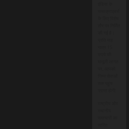
इंडिया के
सब्सक्राइबर्स
के लिए विशेष
तौर पर निर्मित
की गई है।
प्रति माह
मात्र 15
रुपये की
मामूली लागत
पर, आपको
निम्न सेवाओं
तक पहुंच
प्राप्त होगी:
राष्ट्रीय और
स्थानीय
समाचारों का
त्वरित