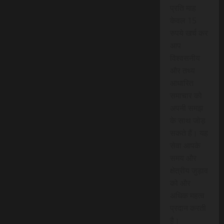
प्रति माह
केवल 15
रुपये खर्च कर
आप
विश्वसनीय
और तथ्य
आधारित
समाचार को
अपनी समझ
के साथ जोड़
सकते हैं। यह
सेवा आपके
समय और
क्षेत्रीय जुड़ाव
को और
अधिक महत्व
प्रदान करती
है।