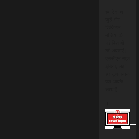
हमारे साथ
जुड़ें और
डिजिटल
मीडिया की
नई दिशाओं
को अपनाएं।
एससीएन न्यूज
इंडिया, जहां
हर सूचनात्मक
पल आपके
साथ है!
।