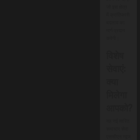
जो इस क्षेत्र
में क्रांतिकारी
बदलाव का
मार्ग प्रदान
करेगी।
विशेष
सेवाएं:
क्या
मिलेगा
आपको?
यह नई त्वरित
समाचार सेवा
एससीएन न्यूज