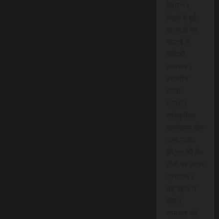
वितरण।
जिलों में हुई
घटनाओं पर
गहराई से
वीडियो
समाचार।
स्थानीय
धरना-
प्रदर्शन,
सांस्कृतिक
कार्यक्रम और
अन्य लाइव
इवेंट्स को वेब
टीवी पर लाइव
प्रसारण।
यह पहल न
केवल
समाचार को