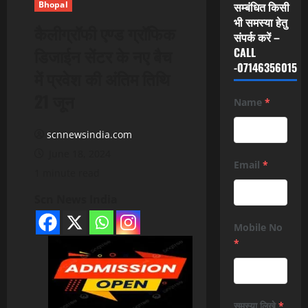
Bhopal
सम्बंधित किसी
भी समस्या हेतु
कैलीग्रॉफी एण्ड ग्रॉफिक
संपर्क करें –
‍डिजाईन सेंटर के नए बैच
CALL
-07146356015
में प्रवेश की अंतिम तिथि
21 जून
Name
*
scnnewsindia.com
June 18, 2024
Email
*
1 minute read
Scn News India
Mobile No
*
समस्या लिखे
*