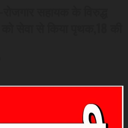
व-रोजगार सहायक के विरुद्ध
 को सेवा से किया पृथक,18 की
d