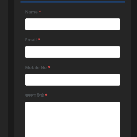
Name
*
Email
*
Mobile No
*
समस्या लिखे
*