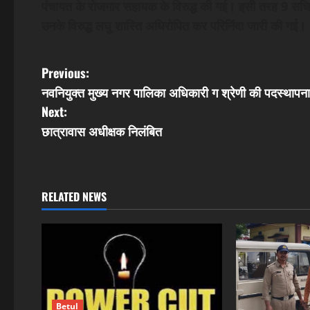
पंचायत के रोजगार सहायक के विरुद्ध की गई। इसी तरह 9 सच
उनके विरुद्ध लघु शास्ति अधिरोपित कर परिनिंदा जारी की गई।
P
Previous:
नवनियुक्त मुख्य नगर पालिका अधिकारी ग श्रेणी की पदस्थापना
o
Next:
s
छात्रावास अधीक्षक निलंबित
t
n
RELATED NEWS
a
v
i
g
Betul