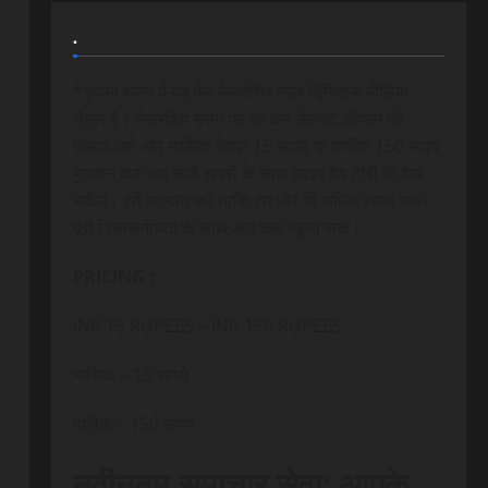
.
*कृपया ध्यान दे यह पेड मेम्बरशिप न्यूज डिजिटल मीडिया
चैनल है। मेम्बरशिप प्लान पर जा कर सेलेक्ट ऑप्शन को
क्लिक करे और मासिक केवल 15 रूपये या वार्षिक 150 रूपये
भुगतान कर आप सभी खबरों के साथ लाइव वेब टीवी भी देख
सकेंगे। हमें सहयोग करें ताकि हम और भी अधिक ताजा खबरे
पूरी विश्वसनीयता के साथ आप तक पंहुचा सके।
PRICING :
INR 15 RUPEES – INR 150 RUPEES
मासिक – 15 रूपये
वार्षिक – 150 रूपये
नवीनतम समाचार सेवा: आपके