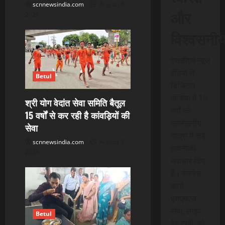
scnnewsindia.com
August 8,
और
2026
विश्वसनी
एससीएन न्यूज
इंडिया ने
Betul
डिजिटल
मीडिया में 15
श्री योग वेदांत सेवा समिति बैतूल
वर्षों की
15 वर्षों से कर रही है कांवड़ियों की
उल्लेखनीय
सेवा
यात्रा में कई
scnnewsindia.com
August 8,
तकनीकी
2026
नवाचार किए
हैं। स्क्रेच
कार्ड
एसएमएस
सेवा, लाइव
Betul
वेब टीवी, लो-