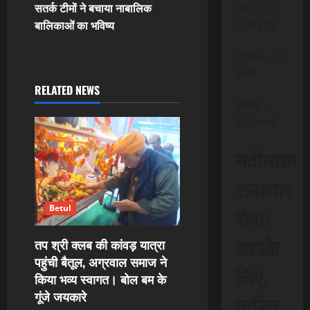
t
सतर्क टीमों ने बचाया नाबालिक
INR 150
बालिकाओं का भविष्य
RUPEES
n
मासिक – 15
a
रूपये
RELATED NEWS
v
वार्षिक –
i
150 रूपये
g
नवीनतम
a
समाचार
t
सेवा:
Betul
i
आपके
तप श्री क्लब की कांवड़ यात्रा
पहुंची बैतूल, अग्रवाल समाज ने
o
लिए,
किया भव्य स्वागत। बोल बम के
गूंजे जयकारे
n
त्वरित