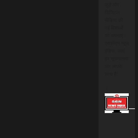
जुड़ें और
डिजिटल
मीडिया की
नई दिशाओं
को अपनाएं।
एससीएन न्यूज
इंडिया, जहां
हर सूचनात्मक
पल आपके
साथ है!
।