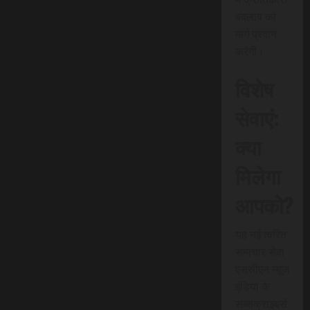
बदलाव का
मार्ग प्रदान
करेगी।
विशेष
सेवाएं:
क्या
मिलेगा
आपको?
यह नई त्वरित
समाचार सेवा
एससीएन न्यूज
इंडिया के
सब्सक्राइबर्स