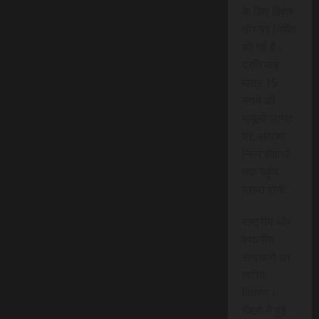
के लिए विशेष
तौर पर निर्मित
की गई है।
प्रति माह
मात्र 15
रुपये की
मामूली लागत
पर, आपको
निम्न सेवाओं
तक पहुंच
प्राप्त होगी:
राष्ट्रीय और
स्थानीय
समाचारों का
त्वरित
वितरण।
जिलों में हुई