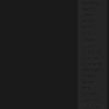
घटनाओं पर
गहराई से
वीडियो
समाचार।
स्थानीय
धरना-
प्रदर्शन,
सांस्कृतिक
कार्यक्रम और
अन्य लाइव
इवेंट्स को वेब
टीवी पर लाइव
प्रसारण।
यह पहल न
केवल
समाचार को
बेहतर ढंग से
प्रस्तुत करती