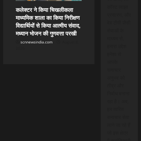
कॉस्ट लाइव
कलेक्टर ने किया चिखलीकला
प्रसारण, और
माध्यमिक शाला का किया निरीक्षण
वेब टीवी जैसी
विद्यार्थियों से किया आत्मीय संवाद,
सेवाओं के
मध्यान भोजन की गुणवत्ता परखी
माध्यम से,
scnnewsindia.com
August 8,
हमारा उद्देश
2026
हमेशा से
आपके
समाचार
अनुभव को
तीव्र और
निर्बाध बनाना
रहा है। अब,
हम त्वरित
समाचार सेवा
लाने जा रहे हैं
जो इस क्षेत्र
में क्रांतिकारी