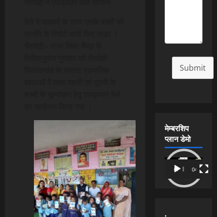
भैंसदेही में एफएलएन मेला सम्पन्न
मेले मे पालकों के साथ उनके बच्चों की
प्रगति के रिपोर्ट कार्ड किए साझा ।
भैंसदेही:- राज्य शिक्षा केंद्र के
निर्देशानुसार गुरुवार को भैंसदेही
Submit
विकासखंड के समस्त प्राथमिक
शालाओं में कक्षा पहली एवं दूसरी के
बच्चों के मूल्यांकन हेतु एफएलएन मेले
का आयोजन किया गया ।
मेम्बरशिप
प्लान डेमो
Video
00:00
04:54
Player
.