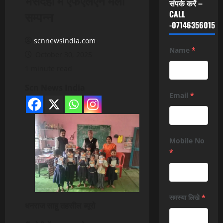
संपर्क करें –
सम्पन्न
CALL
-07146356015
scnnewsindia.com
Name
*
October 30, 2025
1 minute read
Scn News India
Email
*
Mobile No
*
समस्या लिखे
*
धनराज साहू तहसील ब्यूरो