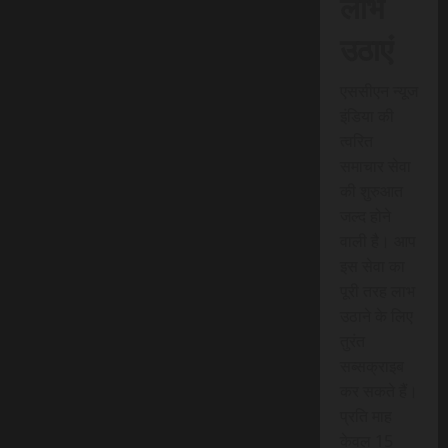
लाभ
उठाएं
एससीएन न्यूज
इंडिया की
त्वरित
समाचार सेवा
की शुरुआत
जल्द होने
वाली है। आप
इस सेवा का
पूरी तरह लाभ
उठाने के लिए
तुरंत
सब्सक्राइब
कर सकते हैं।
प्रति माह
केवल 15