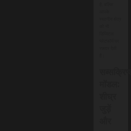
है, बल्कि
आपके
स्थानीय क्षेत्र
को भी
डिजिटल
प्लेटफॉर्म पर
रफ़्तार देती
है।
सब्सक्रिप
मॉडल:
शीघ्र
जुड़ें
और