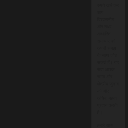
रुपये खर्च कर
आप
विश्वसनीय
और तथ्य
आधारित
समाचार को
अपनी समझ
के साथ जोड़
सकते हैं। यह
सेवा आपके
समय और
क्षेत्रीय जुड़ाव
को और
अधिक महत्व
प्रदान करती
है।
हमारे साथ