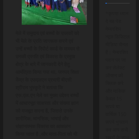
*कृपया ध्यान
दे यह पेड
मेम्बरशिप
मेले में समुदाय एवं बच्चों के पालकों को
न्यूज डिजिटल
भी मेले के प्रति जागरूक करने एवं
मीडिया चैनल
उन्हें बच्चों के रिपोर्ट कार्ड के माध्यम से
है। मेम्बरशिप
उनकी प्रगति एवं विकास के प्रमुख
प्लान पर जा
क्षेत्र के बारे में जानकारी देने हेतु
कर सेलेक्ट
आमंत्रित किया गया था, जनपद शिक्षा
ऑप्शन को
केंद्र के एफएलएन प्रभारी बीएसी
क्लिक करे
श्रीराम भुस्कुटे ने बताया कि
और मासिक
एफ.एल.एन मेले का मुख्य उद्देश्य बच्चों
केवल 15
में आधारभूत साक्षरता और संख्या ज्ञान
रूपये या
को मजबूत करना है, जिससे उनके
वार्षिक 150
शारीरिक, मानसिक, भाषाई और
रूपये भुगतान
संज्ञानात्मक विकास का आकलन
कर आप सभी
किया जाता है ,और माता-पिता को भी
खबरों के साथ